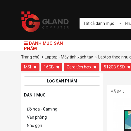
Tất cả danh mục
DANH MỤC SẢN
PHẨM
Trang chủ
Laptop - Máy tính xách tay
Laptop theo nhu 
MSI
16GB
Card tích hợp
512GB SSD
LỌC SẢN PHẨM
MÃ SP: 0
DANH MỤC
Đồ họa - Gaming
Văn phòng
Nhỏ gọn