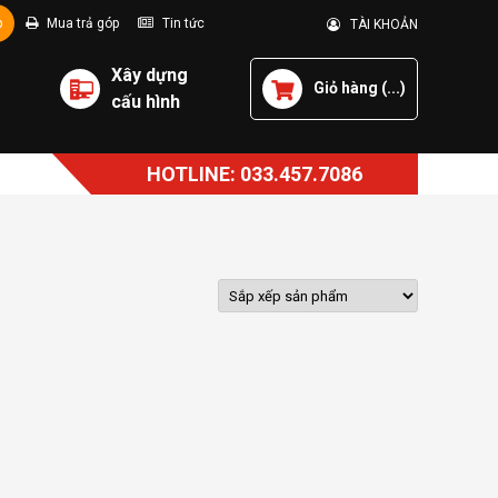
p
Mua trả góp
Tin tức
TÀI KHOẢN
Xây dựng
Giỏ hàng (
...
)
cấu hình
HOTLINE: 033.457.7086