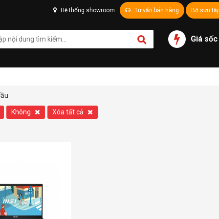
Hệ thống showroom
Tư vấn bán hàng
Bộ sưu tậ
Giá sốc
cầu
Không
Xóa tất cả