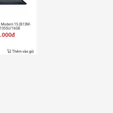
I Modern 15 (B13M-
7 1355U/16GB
 SSD/15.6 inch
9.000đ
/Đen)
Thêm vào giỏ