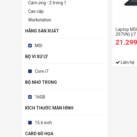
Cảm ứng - 2 trong 1
Cao cấp
Workstation
Laptop MS
HÃNG SẢN XUẤT
297VN) (i
RAM/512GB
21.29
FHD/Win11
MSI
BỘ VI XỬ LÝ
Liên hệ
Core i7
BỘ NHỚ TRONG
16GB
KÍCH THƯỚC MÀN HÌNH
15.6 inch
CARD ĐỒ HỌA