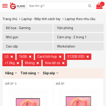
...
Trang chủ
Laptop - Máy tính xách tay
Laptop theo nhu cầu
Đồ họa - Gaming
Văn phòng
Nhỏ gọn
Cảm ứng - 2 trong 1
Cao cấp
Workstation
LG
16GB
Card tích hợp
512GB SSD
<1.0kg
Không
Xóa tất cả
Hãng
Tính năng
Sắp xếp
MÃ SP: 0
MÃ SP: