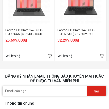
Laptop LG Gram 14ZD90Q-
Laptop LG Gram 14ZD90Q-
G.AX56A5 (i5-1240P/16GB
G.AH75A5 (i7-1260P/16GB
RAM/512GB SSD/14.0 inch
RAM/512GB SSD/14.0 inch
25.699.000đ
32.299.000đ
WUXGA/Dos/Xám) (2022)
WUXGA/Win11/Đen) (2022)
Liên hệ
Liên hệ
ĐĂNG KÝ NHẬN EMAIL THÔNG BÁO KHUYẾN MẠI HOẶC
ĐỂ ĐƯỢC TƯ VẤN MIỄN PHÍ
Gửi
Thông tin chung