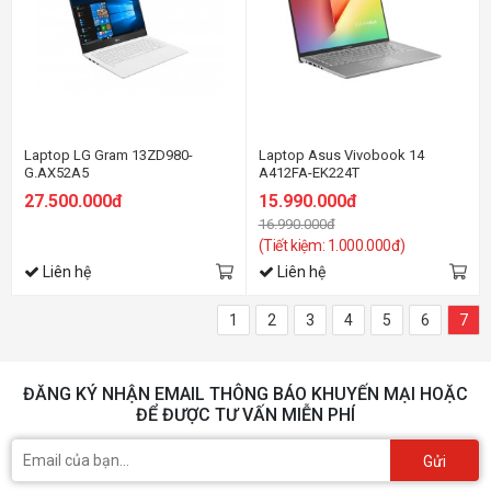
Laptop LG Gram 13ZD980-
Laptop Asus Vivobook 14
G.AX52A5
A412FA-EK224T
27.500.000đ
15.990.000đ
16.990.000đ
(Tiết kiệm: 1.000.000đ)
Liên hệ
Liên hệ
1
2
3
4
5
6
7
ĐĂNG KÝ NHẬN EMAIL THÔNG BÁO KHUYẾN MẠI HOẶC
ĐỂ ĐƯỢC TƯ VẤN MIỄN PHÍ
Gửi