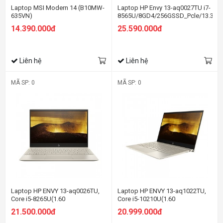
Laptop MSI Modern 14 (B10MW-
Laptop HP Envy 13-aq0027TU i7-
635VN)
8565U/8GD4/256GSSD_Pcle/13.3F
(6ZF43PA)
14.390.000đ
25.590.000đ
Liên hệ
Liên hệ
MÃ SP: 0
MÃ SP: 0
Laptop HP ENVY 13-aq0026TU,
Laptop HP ENVY 13-aq1022TU,
Core i5-8265U(1.60
Core i5-10210U(1.60
GHz,6MB),8GB RAM,256GB
GHz,6MB),8GB RAM,512GB
21.500.000đ
20.999.000đ
SSD,Intel UHD Graphics,13.3"
SSD,Intel UHD
FHD,Wlan ac +BT,4cell,Win 10
Graphics,13.3"FHD,Wlan