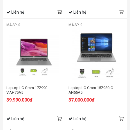
Home 64,Gold,1Y WTY_6ZF38PA
ac+BT,4cell,Win 10 Home
64,Gold,1Y WTY_8QN69PA
Liên hệ
Liên hệ
MÃ SP: 0
MÃ SP: 0
Laptop LG Gram 17Z990-
Laptop LG Gram 15Z980-G.
V.AH75A5
AH55A5
39.990.000đ
37.000.000đ
Liên hệ
Liên hệ