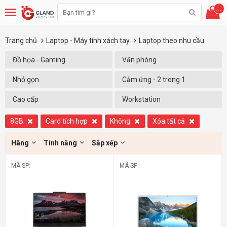
...
Trang chủ
Laptop - Máy tính xách tay
Laptop theo nhu cầu
Đồ họa - Gaming
Văn phòng
Nhỏ gọn
Cảm ứng - 2 trong 1
Cao cấp
Workstation
8GB
Card tích hợp
Không
Xóa tất cả
Hãng
Tính năng
Sắp xếp
MÃ SP:
MÃ SP: