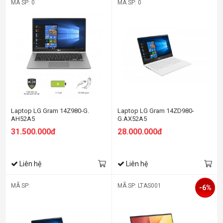
MÃ SP: 0
MÃ SP: 0
Laptop LG Gram 14Z980-G.
Laptop LG Gram 14ZD980-
AH52A5
G.AX52A5
31.500.000đ
28.000.000đ
Liên hệ
Liên hệ
MÃ SP:
MÃ SP: LTAS001
-6%