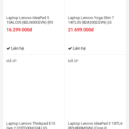
Laptop Lenovo IdeaPad 5
Laptop Lenovo Yoga Slim 7
15ALC05 (82LN00CEVN) (R5
14ITL05 (82A3002QVN) (i5
5500U/8GB RAM/512GB
1135G7/8GB RAM/512GB
16.299.000đ
21.699.000đ
SSD/15.6 FHD/Win11/Xám)
SSD/14 FHD/Win/Xanh rêu)
Liên hệ
Liên hệ
MÃ SP:
MÃ SP:
Laptop Lenovo Thinkpad E15
Laptop Lenovo IdeaPad 3 15ITL6
Gen 2 (20TD00HQVA) (i5
(82H800M5VN) (Core i3