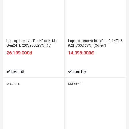
Laptop Lenovo ThinkBook 13s
Laptop Lenovo IdeaPad 3 14ITL6
Gen2-ITL (20V900E2VN) (i7
(82H700D6VN) (Core i3
1165G7/8GB RAM/512GB
1115G4/8GB RAM/512GB
26.199.000đ
14.099.000đ
SSD/13.3 FHD/Non OS/Xám)
SSD/14 FHD/Win10/Xanh)
Liên hệ
Liên hệ
MÃ SP: 0
MÃ SP: 0