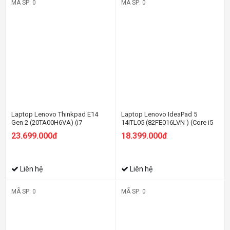
MÃ SP: 0
MÃ SP: 0
Laptop Lenovo Thinkpad E14
Laptop Lenovo IdeaPad 5
Gen 2 (20TA00H6VA) (i7
14ITL05 (82FE016LVN ) (Core i5
1165G7/8GB RAM/512GB
1135G7/8GB RAM/512GB
23.699.000đ
18.399.000đ
SSD/14 FHD/Non OS/Đen)
SSD/14 FHD/Win11/Xám)
Liên hệ
Liên hệ
MÃ SP: 0
MÃ SP: 0