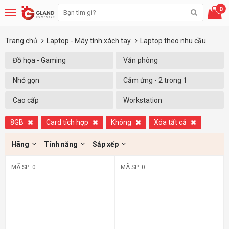
0
Trang chủ
Laptop - Máy tính xách tay
Laptop theo nhu cầu
Đồ họa - Gaming
Văn phòng
Nhỏ gọn
Cảm ứng - 2 trong 1
Cao cấp
Workstation
8GB
Card tích hợp
Không
Xóa tất cả
Hãng
Tính năng
Sắp xếp
MÃ SP: 0
MÃ SP: 0