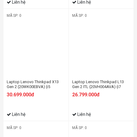
Liên hệ
Liên hệ
MÃ SP: 0
MÃ SP: 0
Laptop Lenovo Thinkpad X13
Laptop Lenovo Thinkpad L13
Gen 2 (20WK00EBVA) (i5
Gen 2 ITL (20VH004AVA) (i7
1135G7/8GB RAM/512GB
1165G7/8GB RAM/512GB
30.699.000đ
26.799.000đ
SSD/13.3 WQXGA/Dos/Đen)
SSD/13.3 FHD/Dos/Đen)
Liên hệ
Liên hệ
MÃ SP: 0
MÃ SP: 0