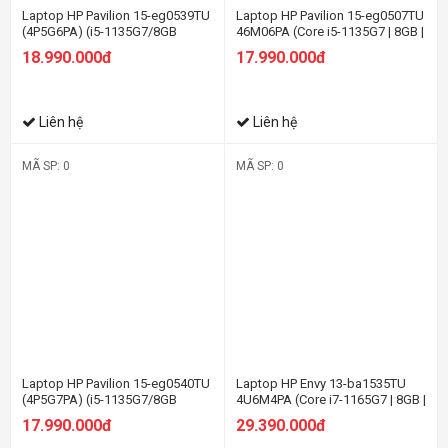
Laptop HP Pavilion 15-eg0539TU
Laptop HP Pavilion 15-eg0507TU
(4P5G6PA) (i5-1135G7/8GB
46M06PA (Core i5-1135G7 | 8GB |
RAM/512GB SSD/15.6
256GB | Intel Iris Xe | 15.6 inch
18.990.000đ
17.990.000đ
FHD/Win11/Bạc)
FHD | Win 10 | Vàng)
Liên hệ
Liên hệ
MÃ SP: 0
MÃ SP: 0
Laptop HP Pavilion 15-eg0540TU
Laptop HP Envy 13-ba1535TU
(4P5G7PA) (i5-1135G7/8GB
4U6M4PA (Core i7-1165G7 | 8GB |
RAM/256GB SSD/15.6
512GB | Intel® Iris® Xe | 13.3 inch
17.990.000đ
29.390.000đ
FHD/Win11/Bạc)
FHD | Win 10 | Vàng)