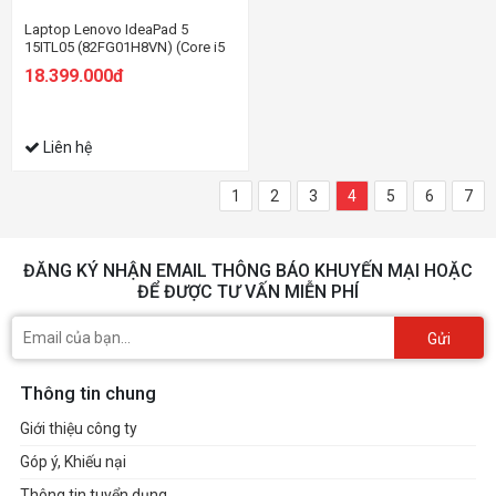
Laptop Lenovo IdeaPad 5
15ITL05 (82FG01H8VN) (Core i5
1135G7/8GB RAM/256GB
18.399.000đ
SSD/15.6 FHD/Win11/Xám)
Liên hệ
1
2
3
4
5
6
7
ĐĂNG KÝ NHẬN EMAIL THÔNG BÁO KHUYẾN MẠI HOẶC
ĐỂ ĐƯỢC TƯ VẤN MIỄN PHÍ
Gửi
Thông tin chung
Giới thiệu công ty
Góp ý, Khiếu nại
Thông tin tuyển dụng