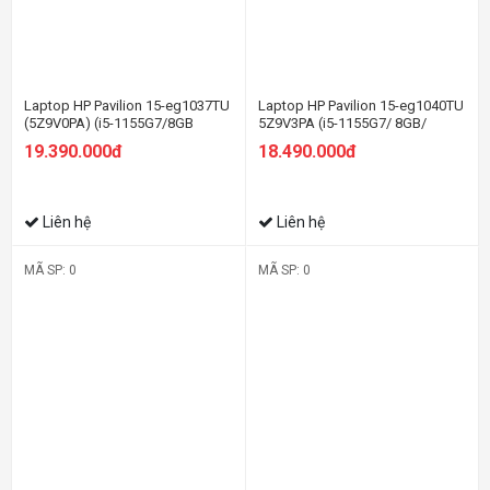
Laptop HP Pavilion 15-eg1037TU
Laptop HP Pavilion 15-eg1040TU
(5Z9V0PA) (i5-1155G7/8GB
5Z9V3PA (i5-1155G7/ 8GB/
RAM/512GB SSD/15.6
512GB SSD/ 15.6FHD/ VGA ON/
19.390.000đ
18.490.000đ
FHD/Win11/Vàng)
Win11/ Bạc)
Liên hệ
Liên hệ
MÃ SP: 0
MÃ SP: 0