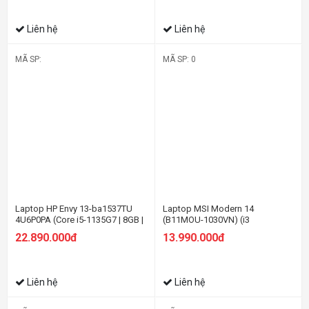
Liên hệ
Liên hệ
MÃ SP:
MÃ SP: 0
Laptop HP Envy 13-ba1537TU
Laptop MSI Modern 14
4U6P0PA (Core i5-1135G7 | 8GB |
(B11MOU-1030VN) (i3
256GB | Intel® Iris® Xe | 13.3 inch
1115G4/8GB
22.890.000đ
13.990.000đ
FHD | Win 11 | Vàng)
RAM/256GBSSD/14.0 inch
FHD/Win11/Xám)
Liên hệ
Liên hệ