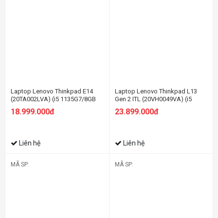
Laptop Lenovo Thinkpad E14
Laptop Lenovo Thinkpad L13
(20TA002LVA) (i5 1135G7/8GB
Gen 2 ITL (20VH0049VA) (i5
RAM/256GB SSD/14 FHD/Dos/
1135G7/8GB RAM/512GB
18.999.000đ
23.899.000đ
Đen)
SSD/13.3 FHD/Dos/Đen)
Liên hệ
Liên hệ
MÃ SP:
MÃ SP: