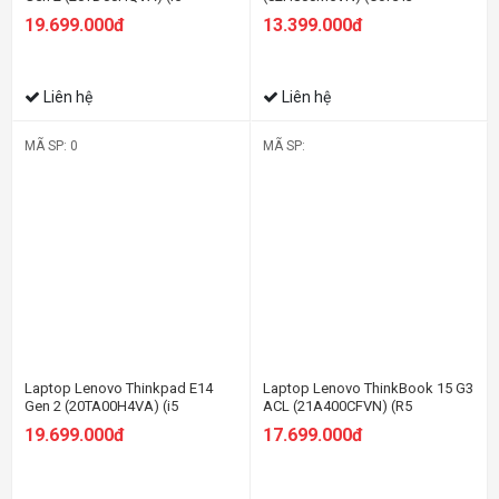
1135G7/8GB RAM/256GB
1115G4/8GB RAM/256GB
19.699.000đ
13.399.000đ
SSD/15.6 FHD/Dos/Đen)
SSD/15.6 FHD/Win11/Xanh)
Liên hệ
Liên hệ
MÃ SP: 0
MÃ SP:
Laptop Lenovo Thinkpad E14
Laptop Lenovo ThinkBook 15 G3
Gen 2 (20TA00H4VA) (i5
ACL (21A400CFVN) (R5
1135G7/8GB RAM/256GB
5500U/8GB RAM/512GB
19.699.000đ
17.699.000đ
SSD/14 FHD/Non OS/Đen)
SSD/15.6 FHD/Win11/Xám)