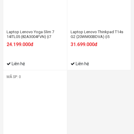
Laptop Lenovo Yoga Slim 7
Laptop Lenovo Thinkpad T14s
14ITL05 (82A3004FVN) (i7
G2 (20WM00BDVA) (i5
1165G7/8GB RAM/512GB
1135G7/8GB RAM/512GB
24.199.000đ
31.699.000đ
SSD/14 FHD/Win/Xanh rêu)
SSD/14 FHD/Dos/Đen)
Liên hệ
Liên hệ
MÃ SP: 0