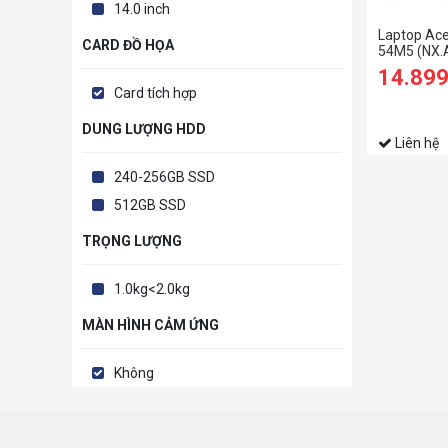
14.0 inch
Laptop Ace
CARD ĐỒ HỌA
54M5 (NX.
1135G7/8
14.89
SSD/15.6 i
Card tích hợp
DUNG LƯỢNG HDD
Liên hệ
240-256GB SSD
512GB SSD
TRỌNG LƯỢNG
1.0kg<2.0kg
MÀN HÌNH CẢM ỨNG
Không