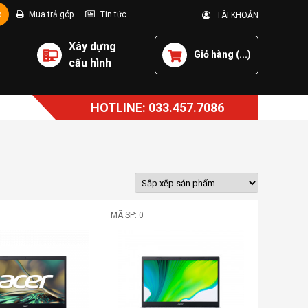
p
Mua trả góp
Tin tức
TÀI KHOẢN
Xây dựng
Giỏ hàng (
...
)
cấu hình
HOTLINE: 033.457.7086
MÃ SP: 0