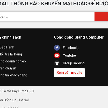
AIL THÔNG BÁO KHUYẾN MẠI HOẶC ĐỂ ĐƯỢC
& chính sách
Cộng đồng Gland Computer
 Bảo Hành
Facebook
ổi, trả lại hàng
Youtube
cho doanh nghiệp
Group Gaming
vận chuyển
Xem bản mobile
ng tin khách hàng
ầu Tư Và Xây Dựng HVD
ận Đống Đa - Hà Nội