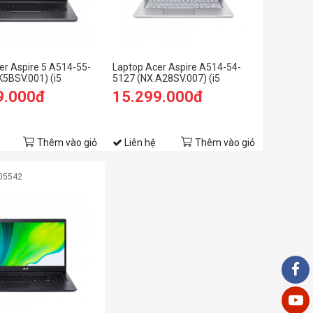
er Aspire 5 A514-55-
Laptop Acer Aspire A514-54-
K5BSV.001) (i5
5127 (NX.A28SV.007) (i5
B RAM/512GB
1135G7/8GB RAM/512GB
9.000đ
15.299.000đ
inch FHD/Win11/Xám)
SSD/14.0 inch FHD/Win11/Bạc)
Thêm vào giỏ
Liên hệ
Thêm vào giỏ
05542