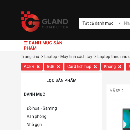
Tất cả danh mục
DANH MỤC SẢN
PHẨM
Trang chủ
Laptop - Máy tính xách tay
Laptop theo nhu 
ACER
8GB
Card tích hợp
Không
LỌC SẢN PHẨM
MÃ SP: 0
DANH MỤC
Đồ họa - Gaming
Văn phòng
Nhỏ gọn