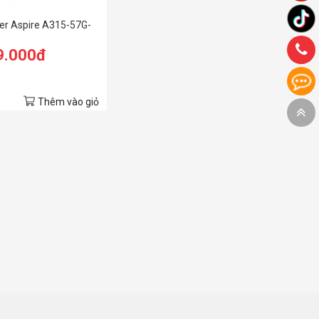
er Aspire A315-57G-
8GBRAM/512GB
9.000đ
 2G/15.6 inch FHD/
n)
Thêm vào giỏ