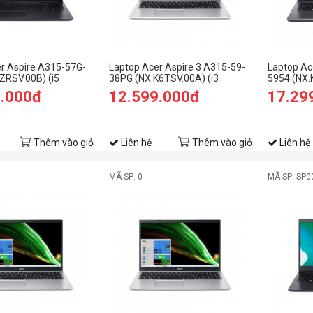
r Aspire A315-57G-
Laptop Acer Aspire 3 A315-59-
Laptop Ac
ZRSV.00B) (i5
38PG (NX.K6TSV.00A) (i3
5954 (NX.
GBRAM/512GB
1215U/8GB RAM/512GB
1235U/8G
9.000đ
12.599.000đ
17.29
 2G/15.6 inch FHD/
SSD/15.6 inch FHD/Win 11/Bạc)
SSD/14.0 
n)
Thêm vào giỏ
Liên hệ
Thêm vào giỏ
Liên hệ
MÃ SP: 0
MÃ SP: SP0