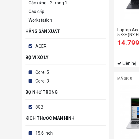
Cảm ứng - 2 trong 1
Cao cấp
Workstation
Laptop Ace
HÃNG SẢN XUẤT
573F (NX.H
1035G1/8
14.79
SSD/MX330
ACER
Win 11/Đe
BỘ VI XỬ LÝ
Liên hệ
Core i5
MÃ SP: 0
Core i3
BỘ NHỚ TRONG
8GB
KÍCH THƯỚC MÀN HÌNH
15.6 inch