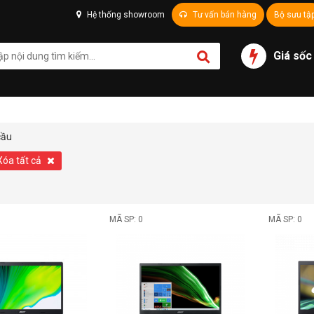
Hệ thống showroom
Tư vấn bán hàng
Bộ sưu tậ
Giá sốc
cầu
Xóa tất cả
MÃ SP: 0
MÃ SP: 0