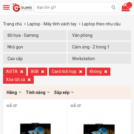
...
Trang chủ
Laptop - Máy tính xách tay
Laptop theo nhu cầu
Đồ họa - Gaming
Văn phòng
Nhỏ gọn
Cảm ứng - 2 trong 1
Cao cấp
Workstation
AVITA
8GB
Card tích hợp
Không
Xóa tất cả
Hãng
Tính năng
Sắp xếp
MÃ SP:
MÃ SP: