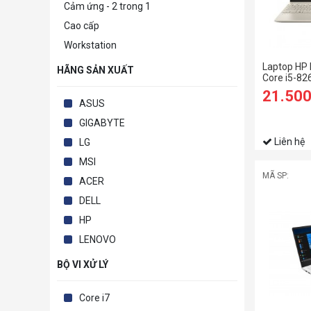
Cảm ứng - 2 trong 1
Cao cấp
Workstation
Laptop HP
HÃNG SẢN XUẤT
Core i5-82
GHz,6MB),
21.50
SSD,Intel 
ASUS
FHD,Wlan a
Home 64,G
GIGABYTE
WTY_6ZF3
Liên hệ
LG
MSI
MÃ SP:
ACER
DELL
HP
LENOVO
BỘ VI XỬ LÝ
Core i7