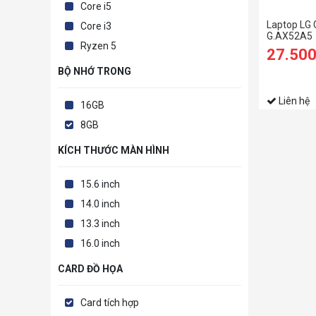
Core i5
Laptop LG
Core i3
G.AX52A5
Ryzen 5
27.50
BỘ NHỚ TRONG
Liên hệ
16GB
8GB
KÍCH THƯỚC MÀN HÌNH
15.6 inch
14.0 inch
13.3 inch
16.0 inch
CARD ĐỒ HỌA
Card tích hợp