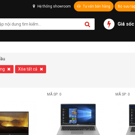
Hệ thống showroom
Tư vấn bán hàng
Bộ sưu tậ
Giá sốc
cầu
ông
Xóa tất cả
MÃ SP: 0
MÃ SP: 0