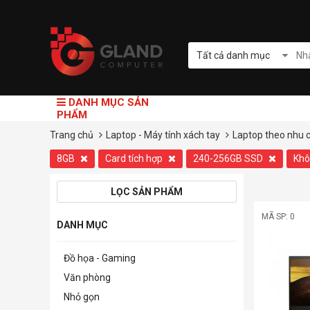
Tất cả danh mục
DANH MỤC SẢN
PHẨM
Trang chủ
Laptop - Máy tính xách tay
Laptop theo nhu 
8GB
Card tích hợp
240-256GB SSD
Kh
LỌC SẢN PHẨM
MÃ SP: 0
DANH MỤC
Đồ họa - Gaming
Văn phòng
Nhỏ gọn