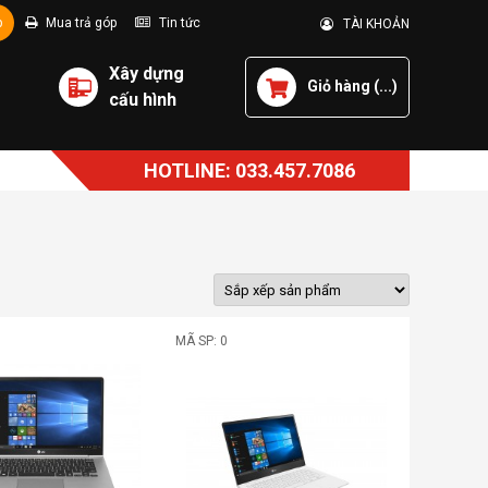
p
Mua trả góp
Tin tức
TÀI KHOẢN
Xây dựng
Giỏ hàng (
...
)
cấu hình
HOTLINE: 033.457.7086
MÃ SP: 0