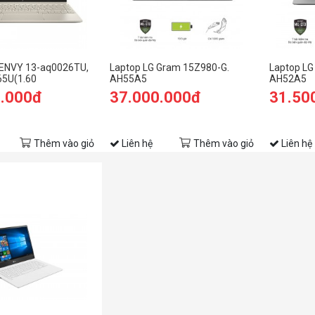
 ENVY 13-aq0026TU,
Laptop LG Gram 15Z980-G.
Laptop LG
65U(1.60
AH55A5
AH52A5
8GB RAM,256GB
0.000đ
37.000.000đ
31.50
UHD Graphics,13.3"
c +BT,4cell,Win 10
old,1Y
8PA
Thêm vào giỏ
Liên hệ
Thêm vào giỏ
Liên hệ