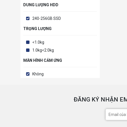
DUNG LƯỢNG HDD
240-256GB SSD
TRỌNG LƯỢNG
<1.0kg
1.0kg<2.0kg
MÀN HÌNH CẢM ỨNG
Không
ĐĂNG KÝ NHẬN EM