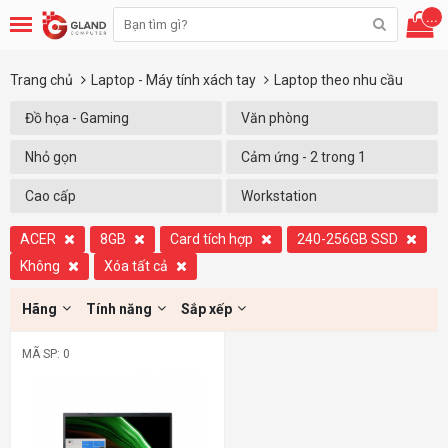
...
Trang chủ
Laptop - Máy tính xách tay
Laptop theo nhu cầu
Đồ họa - Gaming
Văn phòng
Nhỏ gọn
Cảm ứng - 2 trong 1
Cao cấp
Workstation
ACER
8GB
Card tích hợp
240-256GB SSD
Không
Xóa tất cả
Hãng
Tính năng
Sắp xếp
MÃ SP: 0