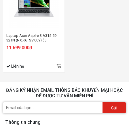
Laptop Acer Aspire 3 A315-59-
321N (NX.K6TSV.009) (i3
1215U/8GB RAM/256GB
11.699.000đ
SSD/15.6 inch FHD/Win 11/Bạc)
Liên hệ
ĐĂNG KÝ NHẬN EMAIL THÔNG BÁO KHUYẾN MẠI HOẶC
ĐỂ ĐƯỢC TƯ VẤN MIỄN PHÍ
Gửi
Thông tin chung