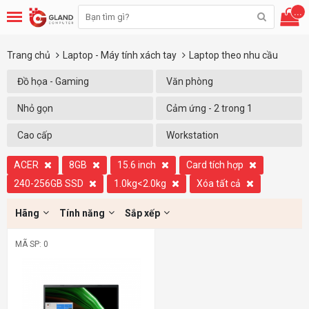
...
Trang chủ
Laptop - Máy tính xách tay
Laptop theo nhu cầu
Đồ họa - Gaming
Văn phòng
Nhỏ gọn
Cảm ứng - 2 trong 1
Cao cấp
Workstation
ACER
8GB
15.6 inch
Card tích hợp
240-256GB SSD
1.0kg<2.0kg
Xóa tất cả
Hãng
Tính năng
Sắp xếp
MÃ SP: 0