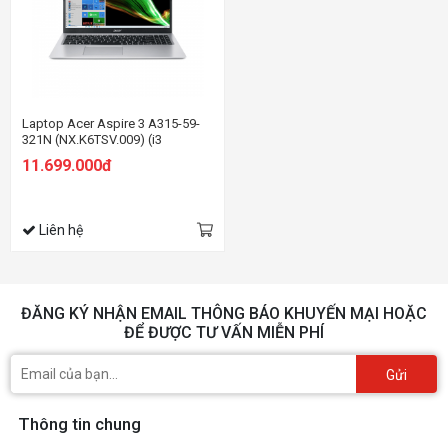
Laptop Acer Aspire 3 A315-59-
321N (NX.K6TSV.009) (i3
1215U/8GB RAM/256GB
11.699.000đ
SSD/15.6 inch FHD/Win 11/Bạc)
Liên hệ
ĐĂNG KÝ NHẬN EMAIL THÔNG BÁO KHUYẾN MẠI HOẶC
ĐỂ ĐƯỢC TƯ VẤN MIỄN PHÍ
Gửi
Thông tin chung