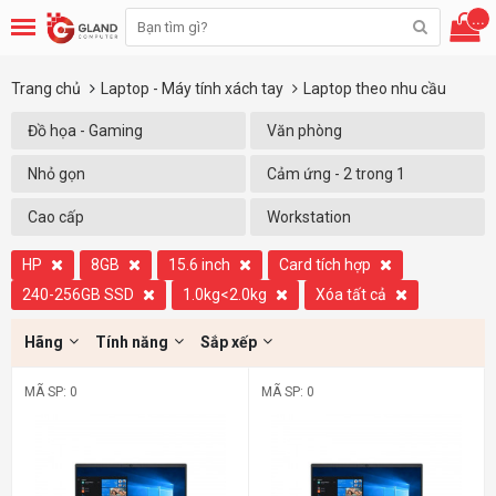
...
Trang chủ
Laptop - Máy tính xách tay
Laptop theo nhu cầu
Đồ họa - Gaming
Văn phòng
Nhỏ gọn
Cảm ứng - 2 trong 1
Cao cấp
Workstation
HP
8GB
15.6 inch
Card tích hợp
240-256GB SSD
1.0kg<2.0kg
Xóa tất cả
Hãng
Tính năng
Sắp xếp
MÃ SP: 0
MÃ SP: 0