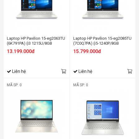
Laptop HP Pavilion 15-eg2063TU
Laptop HP Pavilion 15-eg2085TU
(6K791PA) (i3 1215U/8GB
(7C0Q7PA) (i5-1240P/8GB
RAM/256GB SSD/15.6
RAM/256GB SSD/15.6
13.199.000đ
15.799.000đ
FHD/Win11/Bạc)
FHD/Win11/Bạc)
Liên hệ
Liên hệ
MÃ SP: 0
MÃ SP: 0