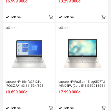
15.999.000đ
13.299.000đ
FHD/Win11/Bạc)
FHD/Win11/Vàng)
Liên hệ
Liên hệ
MÃ SP: 0
MÃ SP: 0
Laptop HP 15s-fq2712TU
Laptop HP Pavilion 15-eg0507TU
(7C0X2PA) (i3 1115G4/8GB
46M06PA (Core i5-1135G7 | 8GB |
RAM/256GB SSD/15.6
256GB | Intel Iris Xe | 15.6 inch
10.699.000đ
17.990.000đ
HD/Win11/Bạc)
FHD | Win 10 | Vàng)
Liên hệ
Liên hệ