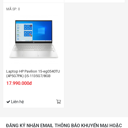
MÃ SP: 0
Laptop HP Pavilion 15-eg0540TU
(4P5G7PA) (i5-1135G7/8GB
RAM/256GB SSD/15.6
17.990.000đ
FHD/Win11/Bạc)
Liên hệ
ĐĂNG KÝ NHẬN EMAIL THÔNG BÁO KHUYẾN MẠI HOẶC