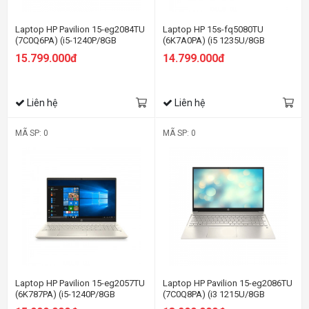
Laptop HP Pavilion 15-eg2084TU
Laptop HP 15s-fq5080TU
(7C0Q6PA) (i5-1240P/8GB
(6K7A0PA) (i5 1235U/8GB
RAM/256GB SSD/15.6
RAM/256GB SSD/15.6
15.799.000đ
14.799.000đ
FHD/Win11/Vàng)
FHD/Win11/Bạc)
Liên hệ
Liên hệ
MÃ SP: 0
MÃ SP: 0
Laptop HP Pavilion 15-eg2057TU
Laptop HP Pavilion 15-eg2086TU
(6K787PA) (i5-1240P/8GB
(7C0Q8PA) (i3 1215U/8GB
RAM/512GB SSD/15.6
RAM/256GB SSD/15.6