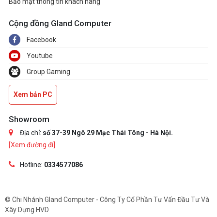
Bảo mật thông tin khách hàng
Cộng đồng Gland Computer
Facebook
Youtube
Group Gaming
Xem bản PC
Showroom
Địa chỉ:
số 37-39 Ngõ 29 Mạc Thái Tông - Hà Nội.
[Xem đường đi]
Hotline:
0334577086
© Chi Nhánh Gland Computer - Công Ty Cổ Phần Tư Vấn Đầu Tư Và
Xây Dựng HVD