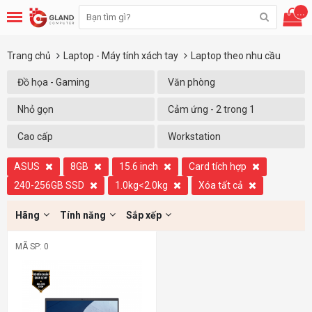
...
Trang chủ
Laptop - Máy tính xách tay
Laptop theo nhu cầu
Đồ họa - Gaming
Văn phòng
Nhỏ gọn
Cảm ứng - 2 trong 1
Cao cấp
Workstation
ASUS
8GB
15.6 inch
Card tích hợp
240-256GB SSD
1.0kg<2.0kg
Xóa tất cả
Hãng
Tính năng
Sắp xếp
MÃ SP: 0