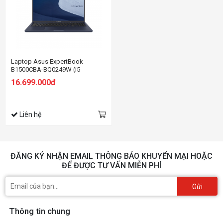
Laptop Asus ExpertBook
B1500CBA-BQ0249W (i5
1235U/8GB RAM/512GB
16.699.000đ
SSD/15.6 FHD/Win11/Đen)
Liên hệ
ĐĂNG KÝ NHẬN EMAIL THÔNG BÁO KHUYẾN MẠI HOẶC
ĐỂ ĐƯỢC TƯ VẤN MIỄN PHÍ
Gửi
Thông tin chung