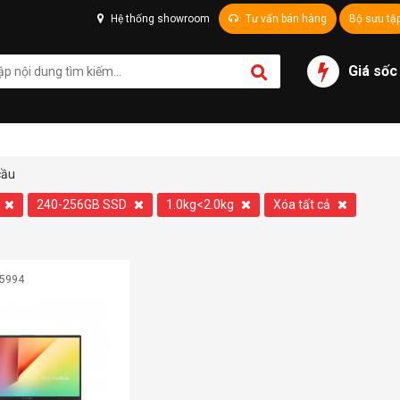
Hệ thống showroom
Tư vấn bán hàng
Bộ sưu tậ
Giá sốc
cầu
240-256GB SSD
1.0kg<2.0kg
Xóa tất cả
05994