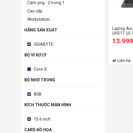
Cảm ứng - 2 trong 1
Cao cấp
Workstation
Laptop As
HÃNG SẢN XUẤT
UH51T (i5
RAM/256G
13.99
ứng/Win 1
GIGABYTE
BỘ VI XỬ LÝ
Liên hệ
Core i5
BỘ NHỚ TRONG
8GB
KÍCH THƯỚC MÀN HÌNH
15.6 inch
CARD ĐỒ HỌA