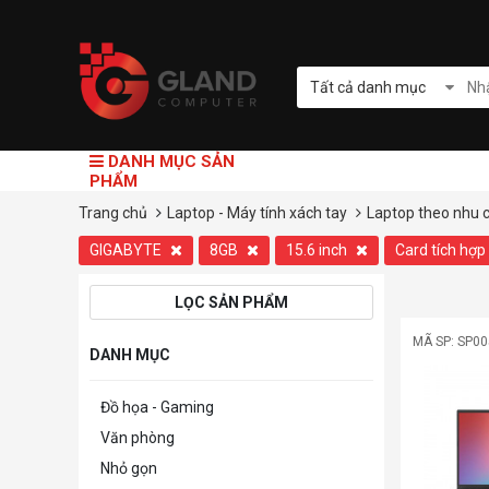
Tất cả danh mục
DANH MỤC SẢN
PHẨM
Trang chủ
Laptop - Máy tính xách tay
Laptop theo nhu 
GIGABYTE
8GB
15.6 inch
Card tích hợp
LỌC SẢN PHẨM
MÃ SP: SP0
DANH MỤC
Đồ họa - Gaming
Văn phòng
Nhỏ gọn