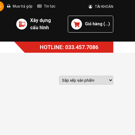
p
Mua trả góp
Tin tức
TÀI KHOẢN
Xây dựng
Giỏ hàng (
...
)
cấu hình
HOTLINE: 033.457.7086