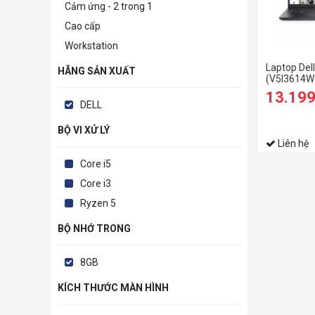
Cảm ứng - 2 trong 1
Cao cấp
Workstation
Laptop Del
HÃNG SẢN XUẤT
(V5I3614W1
RAM/256GB
13.19
FHD/Win11
DELL
BỘ VI XỬ LÝ
Liên hệ
Core i5
Core i3
Ryzen 5
BỘ NHỚ TRONG
8GB
KÍCH THƯỚC MÀN HÌNH