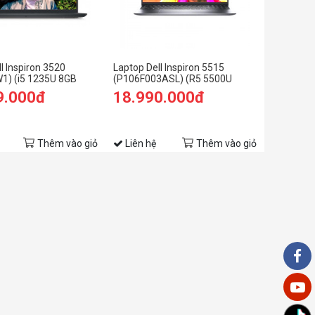
l Inspiron 3520
Laptop Dell Inspiron 5515
1) (i5 1235U 8GB
(P106F003ASL) (R5 5500U
B SSD/15.6 inch
8GBRAM/256GB SSD/15.6 inch
9.000đ
18.990.000đ
1/OfficeHS21/Đen)
FHD/Win10+Office HS 19/Bạc)
(2021)
Thêm vào giỏ
Liên hệ
Thêm vào giỏ