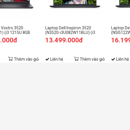
l Vostro 3520
Laptop Dell Inspiron 3520
Laptop Del
) (i3 1215U 8GB
(N3520-i3U082W11BLU) (i3
(N5I5122W
 SSD/15.6 inch
1215U 8GB RAM/256GB
RAM/256G
9.000đ
13.499.000đ
16.19
/OfficeHS21/Xám)
SSD/15.6 inch
FHD/Win1
FHD/Win11/OfficeHS21/Đen)
Thêm vào giỏ
Liên hệ
Thêm vào giỏ
Liên hệ