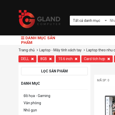
Tất cả danh mục
DANH MỤC SẢN
PHẨM
Trang chủ
Laptop - Máy tính xách tay
Laptop theo nhu 
DELL
8GB
15.6 inch
Card tích hợp
LỌC SẢN PHẨM
MÃ SP: 0
DANH MỤC
Đồ họa - Gaming
Văn phòng
Nhỏ gọn