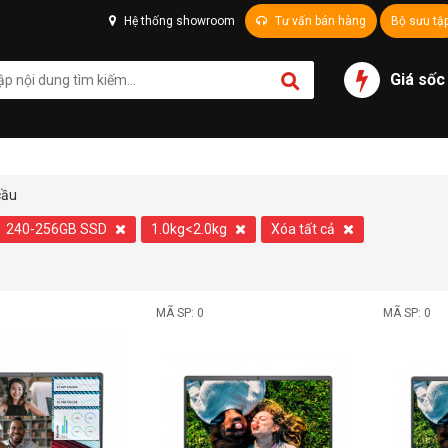
Hệ thống showroom
Tư vấn bán hàng
Bộ sưu tậ
Giá sốc
cầu
240-256GB SSD
1.0kg<2.0kg
Xóa tất cả
MÃ SP: 0
MÃ SP: 0