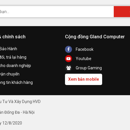
& chính sách
Cộng đồng Gland Computer
 Bảo Hành
Facebook
ổi, trả lại hàng
Youtube
cho doanh nghiệp
Group Gaming
vận chuyển
Xem bản mobile
ng tin khách hàng
ầu Tư Và Xây Dựng HVD
ận Đống Đa - Hà Nội
y 12/8/2020