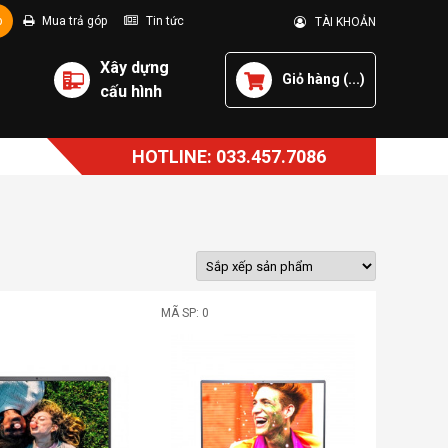
p
Mua trả góp
Tin tức
TÀI KHOẢN
Xây dựng
Giỏ hàng (
...
)
cấu hình
HOTLINE: 033.457.7086
MÃ SP: 0