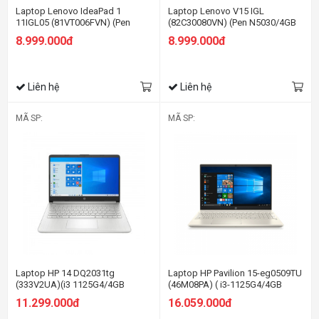
Laptop Lenovo IdeaPad 1
Laptop Lenovo V15 IGL
11IGL05 (81VT006FVN) (Pen
(82C30080VN) (Pen N5030/4GB
N5030/4GB RAM/256GB
RAM/256GB SSD/15.6
8.999.000đ
8.999.000đ
SSD/11.6 HD/Win11/Xám)
HD/Dos/Xám)
Liên hệ
Liên hệ
MÃ SP:
MÃ SP:
Laptop HP 14 DQ2031tg
Laptop HP Pavilion 15-eg0509TU
(333V2UA)(i3 1125G4/4GB
(46M08PA) ( i3-1125G4/4GB
RAM/128GB SSD/14
RAM/512GB SSD/15.6
11.299.000đ
16.059.000đ
FHD/Win/Bạc)
FHD/Win10/Vàng)