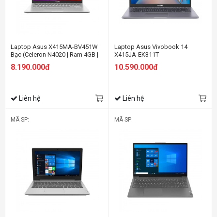
Laptop Asus X415MA-BV451W
Laptop Asus Vivobook 14
Bạc (Celeron N4020 | Ram 4GB |
X415JA-EK311T
256GB SSD | 14&quot; HD | Win
8.190.000đ
10.590.000đ
11)
Liên hệ
Liên hệ
MÃ SP:
MÃ SP: