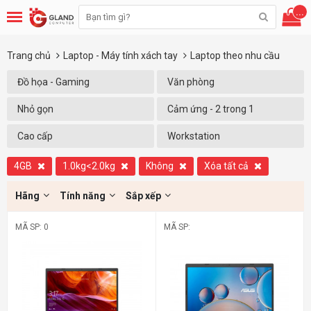
...
Trang chủ
Laptop - Máy tính xách tay
Laptop theo nhu cầu
Đồ họa - Gaming
Văn phòng
Nhỏ gọn
Cảm ứng - 2 trong 1
Cao cấp
Workstation
4GB
1.0kg<2.0kg
Không
Xóa tất cả
Hãng
Tính năng
Sắp xếp
MÃ SP: 0
MÃ SP: