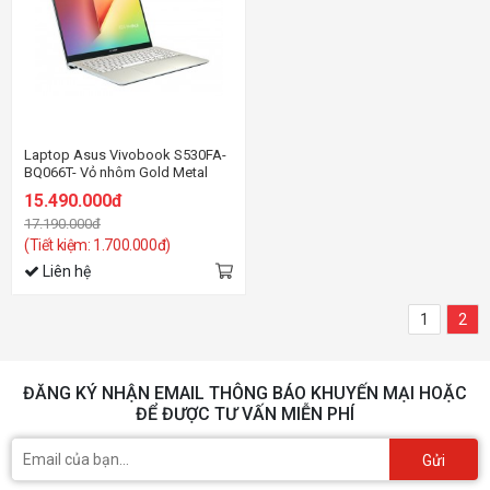
Laptop Asus Vivobook S530FA-
BQ066T- Vỏ nhôm Gold Metal
15.490.000đ
17.190.000đ
(Tiết kiệm: 1.700.000đ)
Liên hệ
1
2
ĐĂNG KÝ NHẬN EMAIL THÔNG BÁO KHUYẾN MẠI HOẶC
ĐỂ ĐƯỢC TƯ VẤN MIỄN PHÍ
Gửi