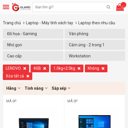
...
Trang chủ
Laptop - Máy tính xách tay
Laptop theo nhu cầu
Đồ họa - Gaming
Văn phòng
Nhỏ gọn
Cảm ứng - 2 trong 1
Cao cấp
Workstation
LENOVO
4GB
1.0kg<2.0kg
Không
Xóa tất cả
Hãng
Tính năng
Sắp xếp
MÃ SP:
MÃ SP: