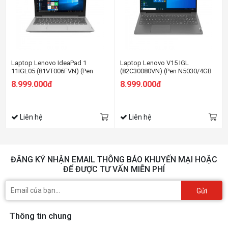
Laptop Lenovo IdeaPad 1
Laptop Lenovo V15 IGL
11IGL05 (81VT006FVN) (Pen
(82C30080VN) (Pen N5030/4GB
N5030/4GB RAM/256GB
RAM/256GB SSD/15.6
8.999.000đ
8.999.000đ
SSD/11.6 HD/Win11/Xám)
HD/Dos/Xám)
Liên hệ
Liên hệ
ĐĂNG KÝ NHẬN EMAIL THÔNG BÁO KHUYẾN MẠI HOẶC
ĐỂ ĐƯỢC TƯ VẤN MIỄN PHÍ
Gửi
Thông tin chung