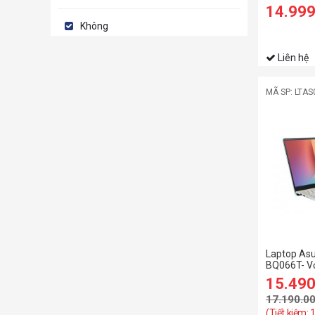
| 512GB | In
14.99
FHD | Win 1
Không
Liên hệ
MÃ SP: LTAS
Laptop As
BQ066T- V
15.49
17.190.0
(Tiết kiệm: 