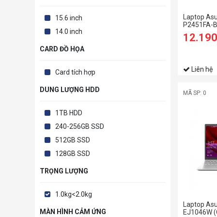
Laptop As
15.6 inch
P2451FA-
14.0 inch
12.19
CARD ĐỒ HỌA
Liên hệ
Card tích hợp
DUNG LƯỢNG HDD
MÃ SP: 0
1TB HDD
240-256GB SSD
512GB SSD
128GB SSD
TRỌNG LƯỢNG
1.0kg<2.0kg
Laptop As
MÀN HÌNH CẢM ỨNG
EJ1046W (C