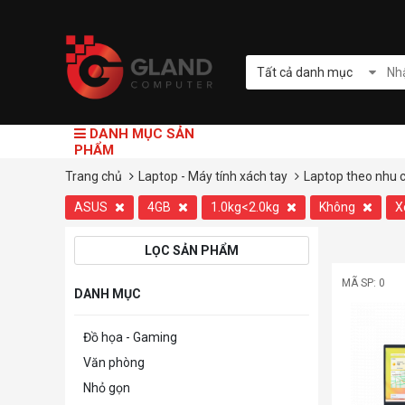
Tất cả danh mục
DANH MỤC SẢN
PHẨM
Trang chủ
Laptop - Máy tính xách tay
Laptop theo nhu 
ASUS
4GB
1.0kg<2.0kg
Không
X
LỌC SẢN PHẨM
MÃ SP: 0
DANH MỤC
Đồ họa - Gaming
Văn phòng
Nhỏ gọn