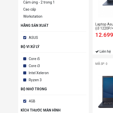
Cảm ứng - 2 trong 1
Cao cấp
Workstation
Laptop As
HÃNG SẢN XUẤT
(i3 1220P
SSD/14 FH
12.69
ASUS
BỘ VI XỬ LÝ
Liên hệ
Core i5
MÃ SP: 0
Core i3
Intel Xeleron
Ryzen 3
BỘ NHỚ TRONG
4GB
KÍCH THƯỚC MÀN HÌNH