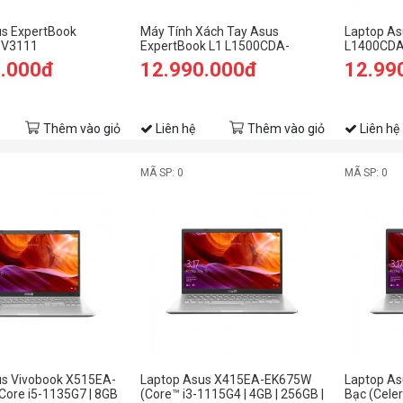
us ExpertBook
Máy Tính Xách Tay Asus
Laptop As
BV3111
ExpertBook L1 L1500CDA-
L1400CDA
EJ0531T AMD Ryzen 3
3250U/4G
0.000đ
12.990.000đ
12.99
3250U/4GB DDR4/256GB SSD
SSD/14 F
PCIe/Win 10 Home
Thêm vào giỏ
Liên hệ
Thêm vào giỏ
Liên hệ
MÃ SP: 0
MÃ SP: 0
us Vivobook X515EA-
Laptop Asus X415EA-EK675W
Laptop A
ore i5-1135G7 | 8GB
(Core™ i3-1115G4 | 4GB | 256GB |
Bạc (Cele