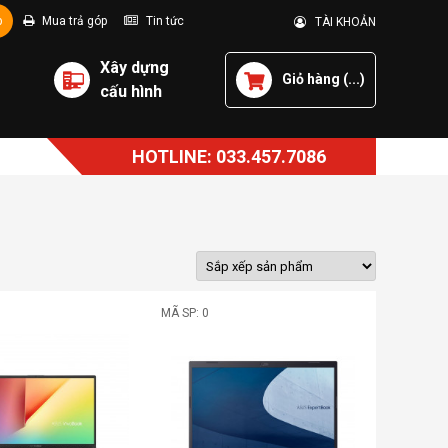
p
Mua trả góp
Tin tức
TÀI KHOẢN
Xây dựng
Giỏ hàng (
...
)
cấu hình
HOTLINE: 033.457.7086
MÃ SP: 0