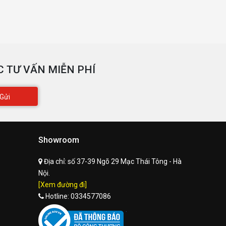
 TƯ VẤN MIỄN PHÍ
Gửi
Showroom
Địa chỉ:
số 37-39 Ngõ 29 Mạc Thái Tông - Hà
Nội.
[Xem đường đi]
Hotline:
0334577086