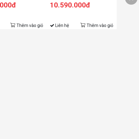
 | 14&quot; HD | Win
.000đ
10.590.000đ
Thêm vào giỏ
Liên hệ
Thêm vào giỏ