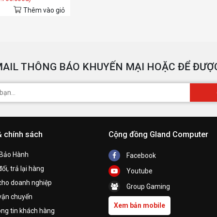
Thêm vào giỏ
AIL THÔNG BÁO KHUYẾN MẠI HOẶC ĐỂ ĐƯỢC
& chính sách
Cộng đồng Gland Computer
 Bảo Hành
Facebook
ổi, trả lại hàng
Youtube
cho doanh nghiệp
Group Gaming
vận chuyển
Xem bản mobile
ng tin khách hàng