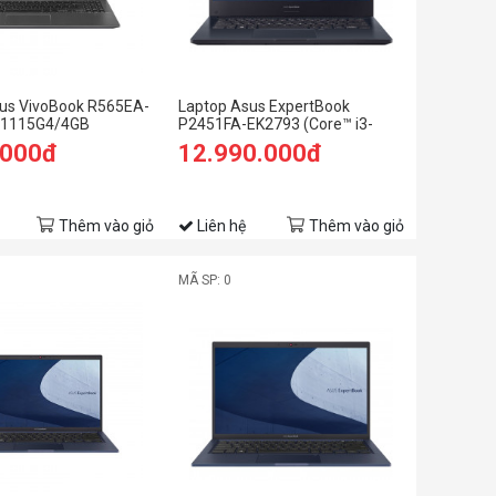
us VivoBook R565EA-
Laptop Asus ExpertBook
3 1115G4/4GB
P2451FA-EK2793 (Core™ i3-
B SSD/15.6 FHD/Win
10110U | 4GB | 512GB | Intel UHD
.000đ
12.990.000đ
| 14.0 inch FHD | Free Dos)
Thêm vào giỏ
Liên hệ
Thêm vào giỏ
MÃ SP: 0