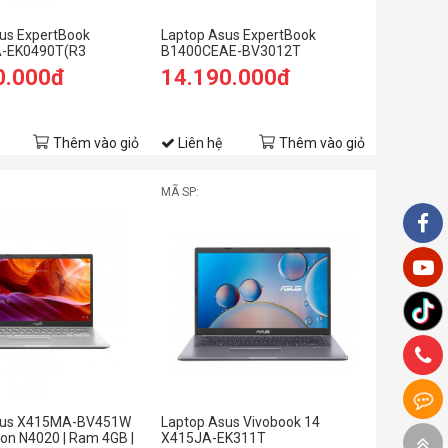
us ExpertBook
Laptop Asus ExpertBook
-EK0490T(R3
B1400CEAE-BV3012T
B RAM/256GB
0.000đ
14.190.000đ
HD/Win10/Đen)
Thêm vào giỏ
Liên hệ
Thêm vào giỏ
MÃ SP:
sus X415MA-BV451W
Laptop Asus Vivobook 14
ron N4020 | Ram 4GB |
X415JA-EK311T