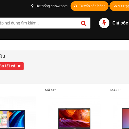
Hệ thống showroom
Tư vấn bán hàng
Bộ sưu tậ
Giá sốc
cầu
óa tất cả
MÃ SP:
MÃ SP: