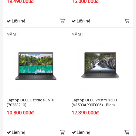
19.490.000đ
15.000.000đ
SSD/15.6 inch
SSD/15.6 inch
FHD/Win11/OfficeHS21/Đen)
FHD/Win11+OfficeHS21/Đen)
Liên hệ
Liên hệ
MÃ SP:
MÃ SP:
Laptop DELL Latitude 3510
Laptop DELL Vostro 3500
(70233210)
(V3500AP90F006) - Black
10.800.000đ
17.390.000đ
Liên hệ
Liên hệ