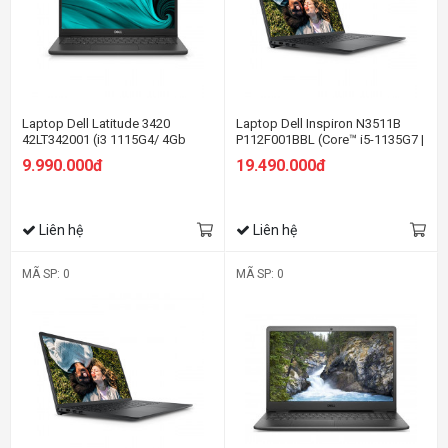
Laptop Dell Latitude 3420
Laptop Dell Inspiron N3511B
42LT342001 (i3 1115G4/ 4Gb
P112F001BBL (Core™ i5-1135G7 |
Ram/ SSD 256Gb / 14.0"
4GB | 512GB | Intel UHD | 15.6-
9.990.000đ
19.490.000đ
HD/VGA ON/ DOS/Black)
inch FHD | Win 10 | Office | Đen)
Liên hệ
Liên hệ
MÃ SP: 0
MÃ SP: 0