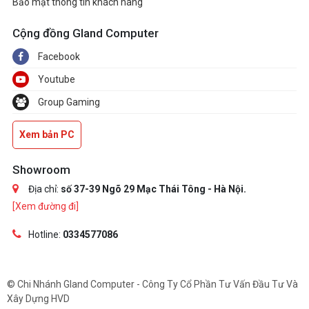
Bảo mật thông tin khách hàng
Cộng đồng Gland Computer
Facebook
Youtube
Group Gaming
Xem bản PC
Showroom
Địa chỉ:
số 37-39 Ngõ 29 Mạc Thái Tông - Hà Nội.
[Xem đường đi]
Hotline:
0334577086
© Chi Nhánh Gland Computer - Công Ty Cổ Phần Tư Vấn Đầu Tư Và
Xây Dựng HVD