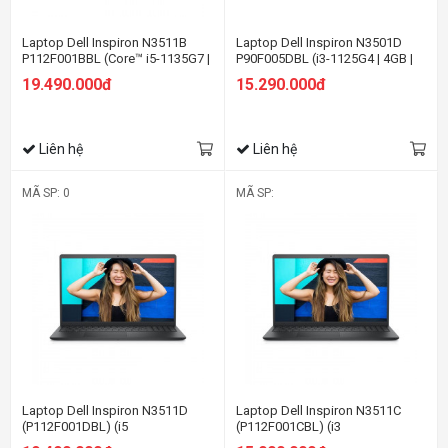
Laptop Dell Inspiron N3511B
Laptop Dell Inspiron N3501D
P112F001BBL (Core™ i5-1135G7 |
P90F005DBL (i3-1125G4 | 4GB |
4GB | 512GB | Intel UHD | 15.6-
256GB | Intel UHD | 15.6-inch FHD
19.490.000đ
15.290.000đ
inch FHD | Win 10 | Office | Đen)
| Win 10 | Đen)
Liên hệ
Liên hệ
MÃ SP: 0
MÃ SP:
Laptop Dell Inspiron N3511D
Laptop Dell Inspiron N3511C
(P112F001DBL) (i5
(P112F001CBL) (i3
1135G7/4GBRAM/512GB
1115G4/4GBRAM/256GB