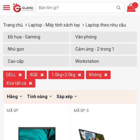
...
Trang chủ
Laptop - Máy tính xách tay
Laptop theo nhu cầu
Đồ họa - Gaming
Văn phòng
Nhỏ gọn
Cảm ứng - 2 trong 1
Cao cấp
Workstation
DELL
4GB
1.0kg<2.0kg
Không
Xóa tất cả
Hãng
Tính năng
Sắp xếp
MÃ SP:
MÃ SP: 0