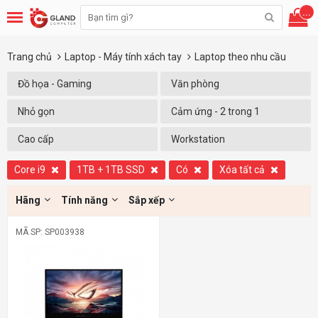
...
Trang chủ
Laptop - Máy tính xách tay
Laptop theo nhu cầu
Đồ họa - Gaming
Văn phòng
Nhỏ gọn
Cảm ứng - 2 trong 1
Cao cấp
Workstation
Core i9
1TB + 1TB SSD
Có
Xóa tất cả
Hãng
Tính năng
Sắp xếp
MÃ SP: SP003938