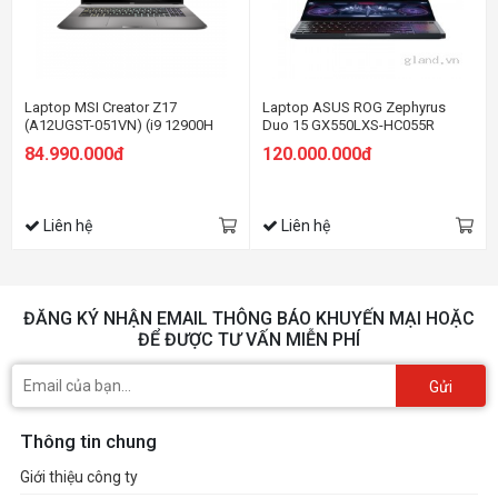
Laptop MSI Creator Z17
Laptop ASUS ROG Zephyrus
(A12UGST-051VN) (i9 12900H
Duo 15 GX550LXS-HC055R
32GB RAM/2TB SSD/RTX3070Ti
84.990.000đ
120.000.000đ
Max Q 8G/17.0 inch QHD+ 165Hz
Touch/Bút cảm ứng/Win
11/Xám) (2022)
Liên hệ
Liên hệ
ĐĂNG KÝ NHẬN EMAIL THÔNG BÁO KHUYẾN MẠI HOẶC
ĐỂ ĐƯỢC TƯ VẤN MIỄN PHÍ
Gửi
Thông tin chung
Giới thiệu công ty