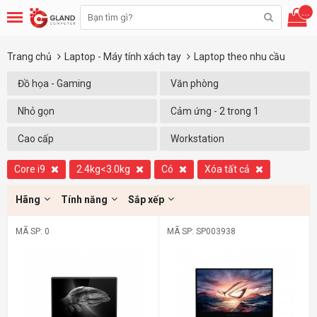
...
Trang chủ
Laptop - Máy tính xách tay
Laptop theo nhu cầu
Đồ họa - Gaming
Văn phòng
Nhỏ gọn
Cảm ứng - 2 trong 1
Cao cấp
Workstation
Core i9
2.4kg<3.0kg
Có
Xóa tất cả
Hãng
Tính năng
Sắp xếp
MÃ SP: 0
MÃ SP: SP003938