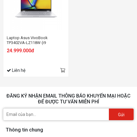
Laptop Asus VivoBook
TP3402VA-LZ118W (i9
13900H/16GB RAM/512GB
24.999.000đ
SSD/14 Cảm ứng/Win11/Bạc)
Liên hệ
ĐĂNG KÝ NHẬN EMAIL THÔNG BÁO KHUYẾN MẠI HOẶC
ĐỂ ĐƯỢC TƯ VẤN MIỄN PHÍ
Gửi
Thông tin chung