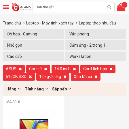
...
Trang chủ
Laptop - Máy tính xách tay
Laptop theo nhu cầu
Đồ họa - Gaming
Văn phòng
Nhỏ gọn
Cảm ứng - 2 trong 1
Cao cấp
Workstation
ASUS
Core i9
14.0 inch
Card tích hợp
512GB SSD
1.0kg<2.0kg
Xóa tất cả
Hãng
Tính năng
Sắp xếp
MÃ SP: 0