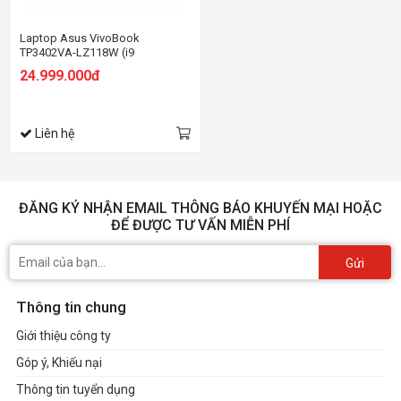
Laptop Asus VivoBook
TP3402VA-LZ118W (i9
13900H/16GB RAM/512GB
24.999.000đ
SSD/14 Cảm ứng/Win11/Bạc)
Liên hệ
ĐĂNG KÝ NHẬN EMAIL THÔNG BÁO KHUYẾN MẠI HOẶC
ĐỂ ĐƯỢC TƯ VẤN MIỄN PHÍ
Gửi
Thông tin chung
Giới thiệu công ty
Góp ý, Khiếu nại
Thông tin tuyển dụng