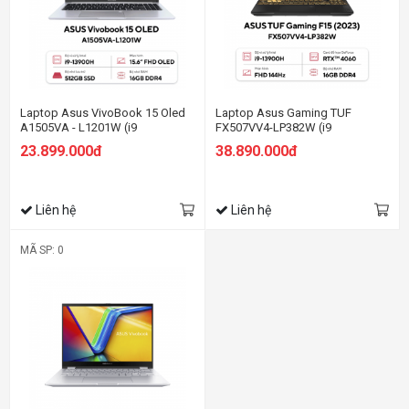
Laptop Asus VivoBook 15 Oled
Laptop Asus Gaming TUF
A1505VA - L1201W (i9
FX507VV4-LP382W (i9
13900H/16GB RAM/512GB
13900H/16GB RAM/512GB
23.899.000đ
38.890.000đ
SSD/15.6 Oled/Win11/Bạc)
SSD/15.6 FHD 144hz/RTX 4060
8GB/Win11/Xám)
Liên hệ
Liên hệ
MÃ SP: 0