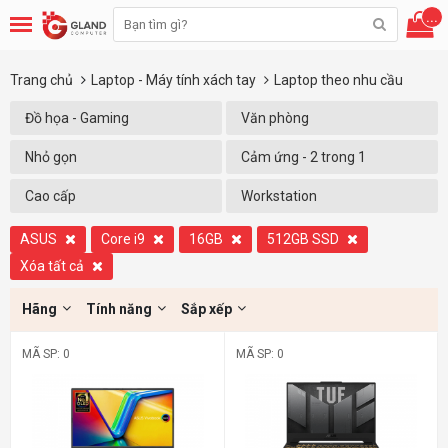
...
Trang chủ
Laptop - Máy tính xách tay
Laptop theo nhu cầu
Đồ họa - Gaming
Văn phòng
Nhỏ gọn
Cảm ứng - 2 trong 1
Cao cấp
Workstation
ASUS
Core i9
16GB
512GB SSD
Xóa tất cả
Hãng
Tính năng
Sắp xếp
MÃ SP: 0
MÃ SP: 0