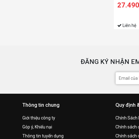
RAM/512GB
27.49
3050 4GB/
Liên hệ
ĐĂNG KÝ NHẬN EM
Thông tin chung
Quy định 
Giới thiệu công ty
Chính Sách
Góp ý, Khiếu nại
Chính sách đ
Thông tin tuyển dụng
Chính sách 