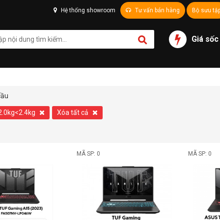
Hệ thống showroom
Tư vấn bán hàng
Bộ sưu tậ
Giá sốc
cầu
2.0kg<2.4kg
Xóa tất cả
MÃ SP: 0
MÃ SP: 0