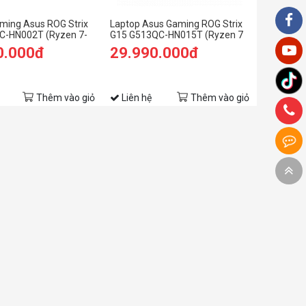
ming Asus ROG Strix
Laptop Asus Gaming ROG Strix
C-HN002T (Ryzen 7-
G15 G513QC-HN015T (Ryzen 7
GB | 512GB | RTX 3050
5800H/8GB RAM/512GB
0.000đ
29.990.000đ
inch FHD | Win 10 |
SSD/15.6 FHD 144hz/RTX 3050
4GB/Win10/Xám)
Thêm vào giỏ
Liên hệ
Thêm vào giỏ