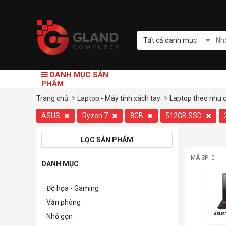
Tất cả danh mục
DANH MỤC SẢN
PHẨM
Trang chủ
Laptop - Máy tính xách tay
Laptop theo nhu 
ASUS
Ryzen 7
8GB
512GB SSD
LỌC SẢN PHẨM
MÃ SP: 0
DANH MỤC
Đồ họa - Gaming
Văn phòng
Nhỏ gọn