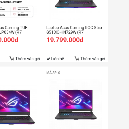
us Gaming TUF
Laptop Asus Gaming ROG Strix
LP034W (R7
G513IC-HN729W (R7
8GB RAM/512GB
4800H/8GB RAM/512GB
9.000đ
19.799.000đ
 FHD 144hz/RTX 4050
SSD/15.6 FHD 144hz/RTX 3050
1/Xám)
4GB/Win11/Xám)
Thêm vào giỏ
Liên hệ
Thêm vào giỏ
MÃ SP: 0