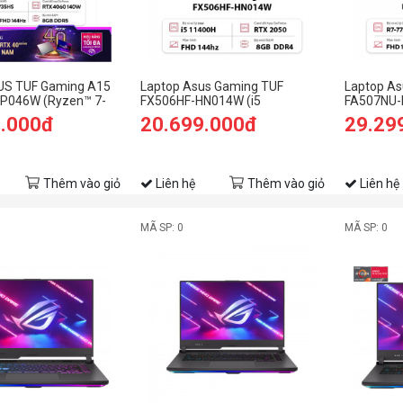
US TUF Gaming A15
Laptop Asus Gaming TUF
Laptop As
P046W (Ryzen™ 7-
FX506HF-HN014W (i5
FA507NU-
GB | 512GB | RTX™
11400H/8GB RAM/512GB
7735HS/
9.000đ
20.699.000đ
29.29
 15.6-inch FHD 144Hz
SSD/15.6 FHD 144hz/RTX 2050
SSD/15.6
aeger Gray)
4GB/Win11/Xám)
6GB/Win1
Thêm vào giỏ
Liên hệ
Thêm vào giỏ
Liên hệ
MÃ SP: 0
MÃ SP: 0