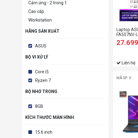
Cảm ứng - 2 trong 1
Cao cấp
Workstation
Laptop AS
HÃNG SẢN XUẤT
FA507NV-L
7735HS | 8
27.69
4060 8GB |
ASUS
| Win 11| J
BỘ VI XỬ LÝ
Liên hệ
Core i5
MÃ SP: 0
Ryzen 7
BỘ NHỚ TRONG
8GB
KÍCH THƯỚC MÀN HÌNH
15.6 inch