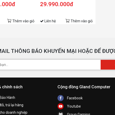
 SSD/15.6 FHD/RTX
5800H | 8GB | 512GB | RTX 3050
0.000đ
29.990.000đ
Win10/Xám)
4GB | 15.6 inch FHD | Win 10 |
Xám)
Thêm vào giỏ
Liên hệ
Thêm vào giỏ
AIL THÔNG BÁO KHUYẾN MẠI HOẶC ĐỂ ĐƯỢC
& chính sách
Cộng đồng Gland Computer
 Bảo Hành
Facebook
ổi, trả lại hàng
Youtube
cho doanh nghiệp
Group Gaming