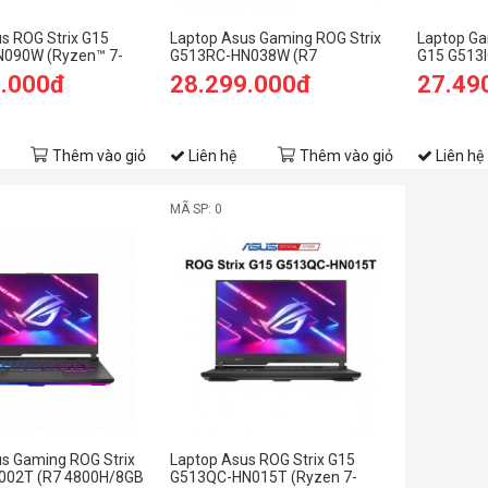
s ROG Strix G15
Laptop Asus Gaming ROG Strix
Laptop Ga
090W (Ryzen™ 7-
G513RC-HN038W (R7
G15 G513I
B | 512GB | RTX™
6800H/8GB RAM/512GB
4800H | 8
0.000đ
28.299.000đ
27.49
15.6-inch FHD | Win
SSD/15.6 FHD/RTX 3050
4GB | 15.6 
o Punk)
4GB/Win11/Xám)
Xám)
Thêm vào giỏ
Liên hệ
Thêm vào giỏ
Liên hệ
MÃ SP: 0
s Gaming ROG Strix
Laptop Asus ROG Strix G15
002T (R7 4800H/8GB
G513QC-HN015T (Ryzen 7-