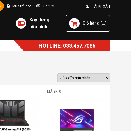
p
Mua trả góp
Tin tức
TÀI KHOẢN
Xây dựng
Giỏ hàng (
...
)
cấu hình
HOTLINE: 033.457.7086
MÃ SP: 0