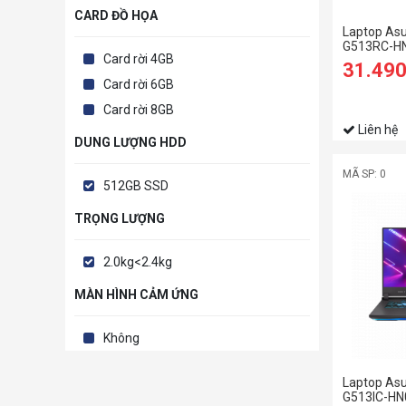
CARD ĐỒ HỌA
Laptop Asu
G513RC-HN
Card rời 4GB
6800H | 8G
31.49
3050 4GB | 
Card rời 6GB
11 | Electr
Card rời 8GB
Liên hệ
DUNG LƯỢNG HDD
MÃ SP: 0
512GB SSD
TRỌNG LƯỢNG
2.0kg<2.4kg
MÀN HÌNH CẢM ỨNG
Không
Laptop Asu
G513IC-HN