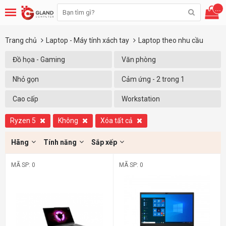
...
Trang chủ
Laptop - Máy tính xách tay
Laptop theo nhu cầu
Đồ họa - Gaming
Văn phòng
Nhỏ gọn
Cảm ứng - 2 trong 1
Cao cấp
Workstation
Ryzen 5
Không
Xóa tất cả
Hãng
Tính năng
Sắp xếp
MÃ SP: 0
MÃ SP: 0