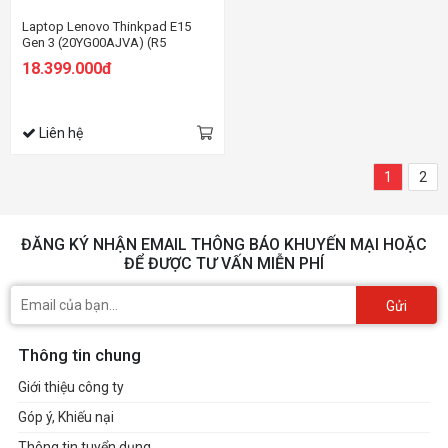
Laptop Lenovo Thinkpad E15
Gen 3 (20YG00AJVA) (R5
5500U/8GB RAM/512GB
18.399.000đ
SSD/15.6 FHD/Dos/Đen)
Liên hệ
1
2
ĐĂNG KÝ NHẬN EMAIL THÔNG BÁO KHUYẾN MẠI HOẶC
ĐỂ ĐƯỢC TƯ VẤN MIỄN PHÍ
Gửi
Thông tin chung
Giới thiệu công ty
Góp ý, Khiếu nại
Thông tin tuyển dụng