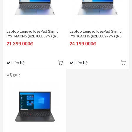
Laptop Lenovo IdeaPad Slim 5
Laptop Lenovo IdeaPad Slim 5
Pro 14ACN6 (82L700L5VN) (R5
Pro 16ACH6 (82L50097VN) (R5
5600U/16GB RAM/512GB
5600H/8GB RAM/512GB SSD/16
21.399.000đ
24.199.000đ
SSD/14 2.2K/Win11/Xám)
WQXGA 120Hz/GTX 1650
4GB/Win11/Xám)
Liên hệ
Liên hệ
MÃ SP: 0