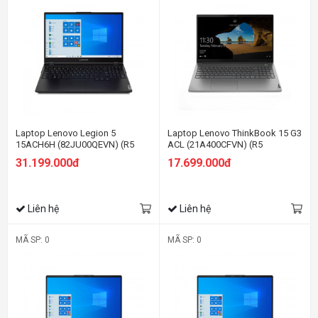
Laptop Lenovo Legion 5
Laptop Lenovo ThinkBook 15 G3
15ACH6H (82JU00QEVN) (R5
ACL (21A400CFVN) (R5
5600H/8GB RAM/512GB
5500U/8GB RAM/512GB
31.199.000đ
17.699.000đ
SSD/15.6 FHD 165hz/RTX 3060
SSD/15.6 FHD/Win11/Xám)
6G/Win11/Xanh)
Liên hệ
Liên hệ
MÃ SP: 0
MÃ SP: 0