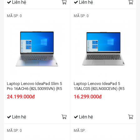
Liên hệ
Liên hệ
MÃ SP: 0
MÃ SP: 0
Laptop Lenovo IdeaPad Slim 5
Laptop Lenovo IdeaPad 5
Pro 16ACH6 (82L50095VN) (R5
15ALC05 (82LN00CEVN) (R5
5600H/8GB RAM/512GB SSD/16
5500U/8GB RAM/512GB
24.199.000đ
16.299.000đ
WQXGA 120Hz/GTX 1650
SSD/15.6 FHD/Win11/Xám)
4GB/Win11/Xám)
Liên hệ
Liên hệ
MÃ SP: 0
MÃ SP: