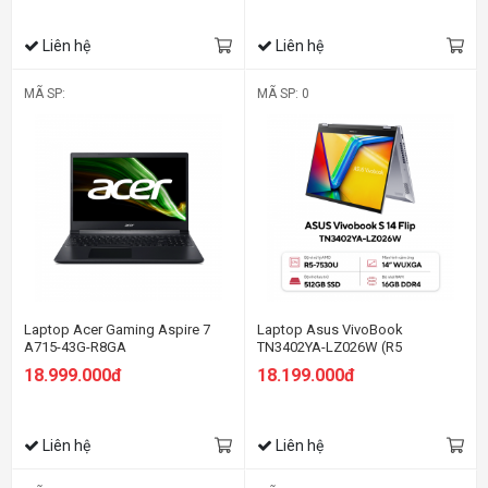
4GB/Win11/Xám đen)
Liên hệ
Liên hệ
MÃ SP:
MÃ SP: 0
Laptop Acer Gaming Aspire 7
Laptop Asus VivoBook
A715-43G-R8GA
TN3402YA-LZ026W (R5
(NH.QHDSV.002) (R5 5625U/8GB
7530U/16GB RAM/512GB
18.999.000đ
18.199.000đ
RAM/512GB SSD/15.6 inch FHD
SSD/14 Cảm ứng/Win11/Bạc)
144Hz/RTX3050 4G/Win11/Đen)
Liên hệ
Liên hệ