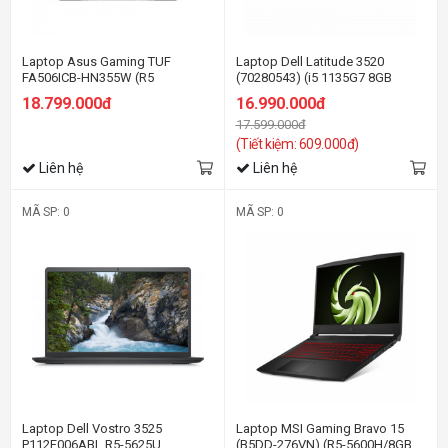
Laptop Asus Gaming TUF
Laptop Dell Latitude 3520
FA506ICB-HN355W (R5
(70280543) (i5 1135G7 8GB
4600H/8GB RAM/512GB
RAM/256GB SSD/15.6 inch
18.799.000đ
16.990.000đ
SSD/15.6 FHD 144hz/RTX 3050
FHD/Win11/Đen)
17.599.000đ
4GB/Win11/Đen)
(Tiết kiệm: 609.000đ)
Liên hệ
Liên hệ
MÃ SP: 0
MÃ SP: 0
Laptop Dell Vostro 3525
Laptop MSI Gaming Bravo 15
P112F006ABL R5-5625U,
(B5DD-276VN) (R5-5600H/8GB