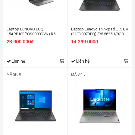
Laptop LENOVO LOQ
Laptop Lenovo Thinkpad E15 G4
15ARP10E(83S0000DVN) R5-
(21ED007BFQ) (R5 5625U/8GB
7535HS/16GD5/512GSSD/15.6FHD144Hz/Wifi6/BT/4C/6G_RTX3050/W11
RAM/256GB SSD/15.6 FHD/Dos/
23.900.000đ
14.299.000đ
Đen)
Liên hệ
Liên hệ
MÃ SP: 0
MÃ SP: 0