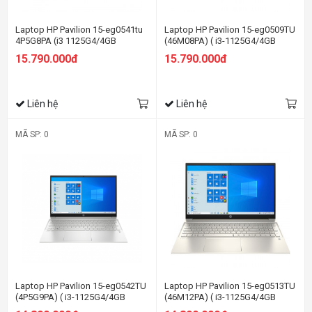
Laptop HP Pavilion 15-eg0541tu
Laptop HP Pavilion 15-eg0509TU
4P5G8PA (i3 1125G4/4GB
(46M08PA) ( i3-1125G4/4GB
RAM/512GB SSD/15.6" FHD/Win
RAM/512GB SSD/15.6
15.790.000đ
15.790.000đ
11/Bạc)
FHD/Win11/Vàng)
Liên hệ
Liên hệ
MÃ SP: 0
MÃ SP: 0
Laptop HP Pavilion 15-eg0542TU
Laptop HP Pavilion 15-eg0513TU
(4P5G9PA) ( i3-1125G4/4GB
(46M12PA) ( i3-1125G4/4GB
RAM/256GB SSD/15.6
RAM/256GB SSD/15.6