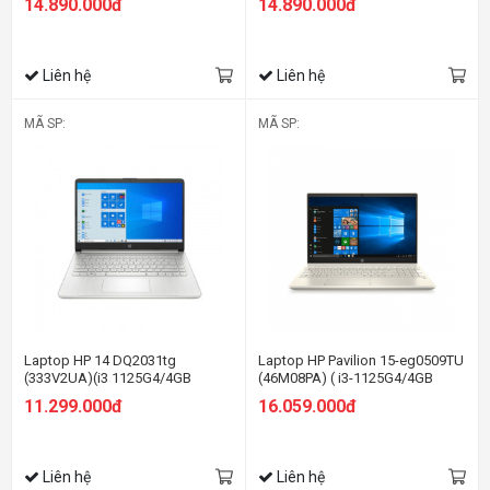
14.890.000đ
14.890.000đ
FHD/Win11/Bạc)
FHD/Win11/Vàng)
Liên hệ
Liên hệ
MÃ SP:
MÃ SP:
Laptop HP 14 DQ2031tg
Laptop HP Pavilion 15-eg0509TU
(333V2UA)(i3 1125G4/4GB
(46M08PA) ( i3-1125G4/4GB
RAM/128GB SSD/14
RAM/512GB SSD/15.6
11.299.000đ
16.059.000đ
FHD/Win/Bạc)
FHD/Win10/Vàng)
Liên hệ
Liên hệ