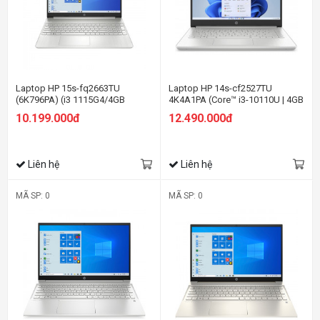
Laptop HP 15s-fq2663TU
Laptop HP 14s-cf2527TU
(6K796PA) (i3 1115G4/4GB
4K4A1PA (Core™ i3-10110U | 4GB
RAM/256GB SSD/15.6
| 256GB | Intel UHD Graphics |
10.199.000đ
12.490.000đ
HD/Win11/Bạc)
14inch HD | Win 10 | Bạc)
Liên hệ
Liên hệ
MÃ SP: 0
MÃ SP: 0