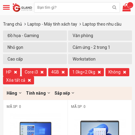
...
Trang chủ
Laptop - Máy tính xách tay
Laptop theo nhu cầu
Đồ họa - Gaming
Văn phòng
Nhỏ gọn
Cảm ứng - 2 trong 1
Cao cấp
Workstation
HP
Core i3
4GB
1.0kg<2.0kg
Không
Xóa tất cả
Hãng
Tính năng
Sắp xếp
MÃ SP: 0
MÃ SP: 0