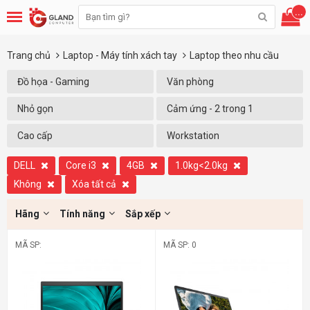
...
Trang chủ
Laptop - Máy tính xách tay
Laptop theo nhu cầu
Đồ họa - Gaming
Văn phòng
Nhỏ gọn
Cảm ứng - 2 trong 1
Cao cấp
Workstation
DELL
Core i3
4GB
1.0kg<2.0kg
Không
Xóa tất cả
Hãng
Tính năng
Sắp xếp
MÃ SP:
MÃ SP: 0