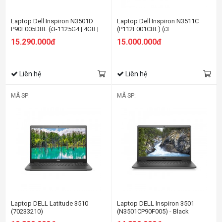
Laptop Dell Inspiron N3501D
Laptop Dell Inspiron N3511C
P90F005DBL (i3-1125G4 | 4GB |
(P112F001CBL) (i3
256GB | Intel UHD | 15.6-inch FHD
1115G4/4GBRAM/256GB
15.290.000đ
15.000.000đ
| Win 10 | Đen)
SSD/15.6 inch
FHD/Win11+OfficeHS21/Đen)
Liên hệ
Liên hệ
MÃ SP:
MÃ SP:
Laptop DELL Latitude 3510
Laptop DELL Inspiron 3501
(70233210)
(N3501CP90F005) - Black