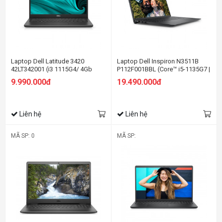
Laptop Dell Latitude 3420
Laptop Dell Inspiron N3511B
42LT342001 (i3 1115G4/ 4Gb
P112F001BBL (Core™ i5-1135G7 |
Ram/ SSD 256Gb / 14.0"
4GB | 512GB | Intel UHD | 15.6-
9.990.000đ
19.490.000đ
HD/VGA ON/ DOS/Black)
inch FHD | Win 10 | Office | Đen)
Liên hệ
Liên hệ
MÃ SP: 0
MÃ SP: