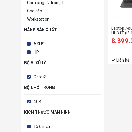
Cảm ứng - 2 trong 1
Cao cấp
Workstation
Laptop As
HÃNG SẢN XUẤT
UH31T (i3
RAM/128GB
8.399
10/Xám)
ASUS
HP
Liên hệ
BỘ VI XỬ LÝ
Core i3
BỘ NHỚ TRONG
4GB
KÍCH THƯỚC MÀN HÌNH
15.6 inch