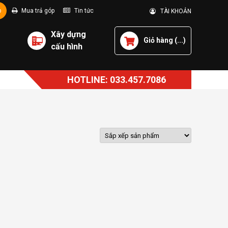
p
Mua trả góp
Tin tức
TÀI KHOẢN
Xây dựng
Giỏ hàng (
...
)
cấu hình
HOTLINE: 033.457.7086