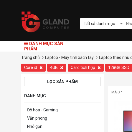
Tất cả danh mục
DANH MỤC SẢN
PHẨM
Trang chủ
Laptop - Máy tính xách tay
Laptop theo nhu 
Core i3
4GB
Card tích hợp
128GB SSD
LỌC SẢN PHẨM
MÃ SP:
DANH MỤC
Đồ họa - Gaming
Văn phòng
Nhỏ gọn