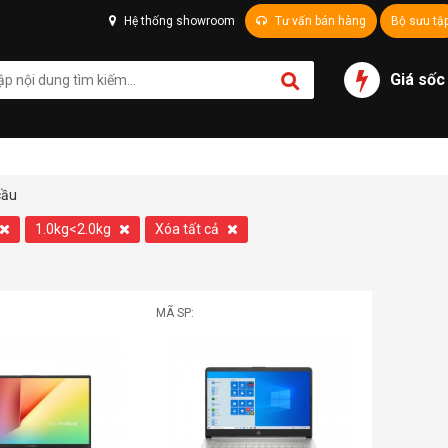
Hệ thống showroom
Tư vấn bán hàng
Bộ sưu tậ
Giá sốc
cầu
1.0kg<2.0kg
Xóa tất cả
MÃ SP: