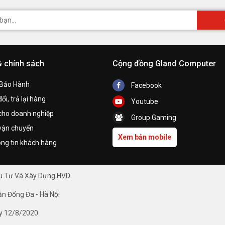
& chính sách
Cộng đồng Gland Computer
 Bảo Hành
Facebook
ổi, trả lại hàng
Youtube
cho doanh nghiệp
Group Gaming
vận chuyển
Xem bản mobile
ng tin khách hàng
ầu Tư Và Xây Dựng HVD
ận Đống Đa - Hà Nội
y 12/8/2020