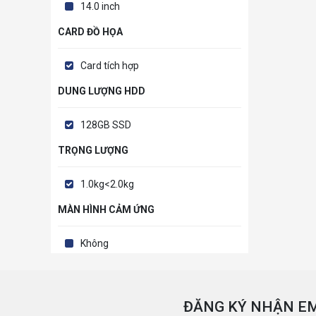
14.0 inch
CARD ĐỒ HỌA
Card tích hợp
DUNG LƯỢNG HDD
128GB SSD
TRỌNG LƯỢNG
1.0kg<2.0kg
MÀN HÌNH CẢM ỨNG
Không
ĐĂNG KÝ NHẬN EM