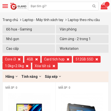
...
Trang chủ
Laptop - Máy tính xách tay
Laptop theo nhu cầu
Đồ họa - Gaming
Văn phòng
Nhỏ gọn
Cảm ứng - 2 trong 1
Cao cấp
Workstation
Core i3
4GB
Card tích hợp
512GB SSD
1.0kg<2.0kg
Xóa tất cả
Hãng
Tính năng
Sắp xếp
MÃ SP: 0
MÃ SP: 0