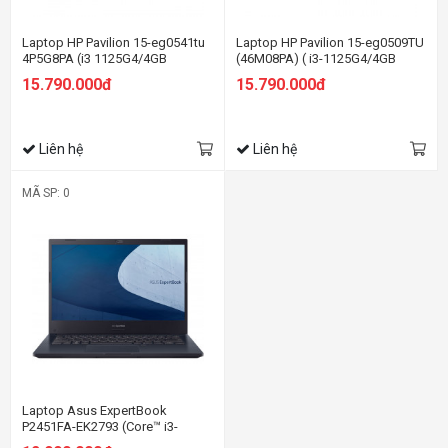
Laptop HP Pavilion 15-eg0541tu
Laptop HP Pavilion 15-eg0509TU
4P5G8PA (i3 1125G4/4GB
(46M08PA) ( i3-1125G4/4GB
RAM/512GB SSD/15.6" FHD/Win
RAM/512GB SSD/15.6
15.790.000đ
15.790.000đ
11/Bạc)
FHD/Win11/Vàng)
Liên hệ
Liên hệ
MÃ SP: 0
Laptop Asus ExpertBook
P2451FA-EK2793 (Core™ i3-
10110U | 4GB | 512GB | Intel UHD