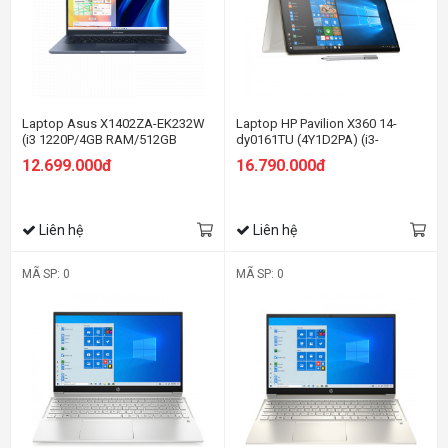
Laptop Asus X1402ZA-EK232W
Laptop HP Pavilion X360 14-
(i3 1220P/4GB RAM/512GB
dy0161TU (4Y1D2PA) (i3-
SSD/14 FHD/Win11/Xanh)
1125G4/4GB RAM/512GB
12.699.000đ
16.790.000đ
SSD/14 FHD Cảm
ứng/Win11/Bạc)
Liên hệ
Liên hệ
MÃ SP: 0
MÃ SP: 0