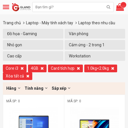
...
Trang chủ
Laptop - Máy tính xách tay
Laptop theo nhu cầu
Đồ họa - Gaming
Văn phòng
Nhỏ gọn
Cảm ứng - 2 trong 1
Cao cấp
Workstation
Core i3
4GB
Card tích hợp
1.0kg<2.0kg
Xóa tất cả
Hãng
Tính năng
Sắp xếp
MÃ SP: 0
MÃ SP: 0