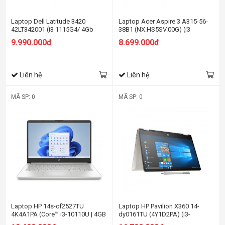
Laptop Dell Latitude 3420
Laptop Acer Aspire 3 A315-56-
42LT342001 (i3 1115G4/ 4Gb
38B1 (NX.HS5SV.00G) (i3
Ram/ SSD 256Gb / 14.0"
1005G1/4GB RAM/256GB
9.990.000đ
8.699.000đ
HD/VGA ON/ DOS/Black)
SSD/15.6 inch FHD/Win 11/Đen)
Liên hệ
Liên hệ
MÃ SP: 0
MÃ SP: 0
Laptop HP 14s-cf2527TU
Laptop HP Pavilion X360 14-
4K4A1PA (Core™ i3-10110U | 4GB
dy0161TU (4Y1D2PA) (i3-
| 256GB | Intel UHD Graphics |
1125G4/4GB RAM/512GB