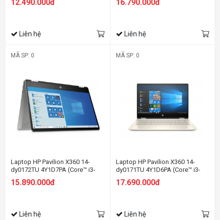
12.490.000đ
16.790.000đ
14inch HD | Win 10 | Bạc)
SSD/14 FHD Cảm
ứng/Win11/Bạc)
Liên hệ
Liên hệ
MÃ SP: 0
MÃ SP: 0
Laptop HP Pavilion X360 14-
Laptop HP Pavilion X360 14-
dy0172TU 4Y1D7PA (Core™ i3-
dy0171TU 4Y1D6PA (Core™ i3-
1125G4 | 4GB | 256GB | Intel UHD
1125G4 | 4GB | 512GB | Intel UHD
15.890.000đ
17.690.000đ
Graphics | 14inch FHD | Cảm ứng
| 14 inch FHD | Win 10 | Vàng)
| Win 10 | Bạc)
Liên hệ
Liên hệ