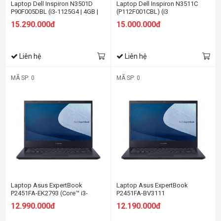
Laptop Dell Inspiron N3501D
Laptop Dell Inspiron N3511C
P90F005DBL (i3-1125G4 | 4GB |
(P112F001CBL) (i3
256GB | Intel UHD | 15.6-inch FHD
1115G4/4GBRAM/256GB
15.290.000đ
15.000.000đ
| Win 10 | Đen)
SSD/15.6 inch
FHD/Win11+OfficeHS21/Đen)
Liên hệ
Liên hệ
MÃ SP: 0
MÃ SP: 0
Laptop Asus ExpertBook
Laptop Asus ExpertBook
P2451FA-EK2793 (Core™ i3-
P2451FA-BV3111
10110U | 4GB | 512GB | Intel UHD
12.990.000đ
12.190.000đ
| 14.0 inch FHD | Free Dos)