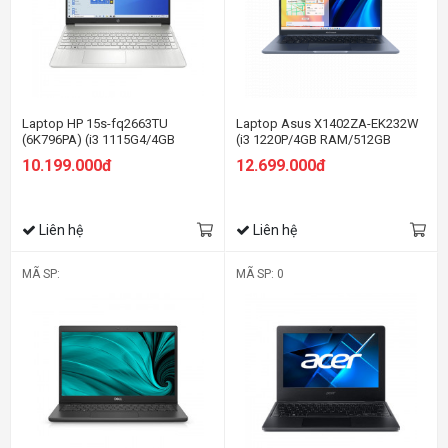
Laptop HP 15s-fq2663TU
Laptop Asus X1402ZA-EK232W
(6K796PA) (i3 1115G4/4GB
(i3 1220P/4GB RAM/512GB
RAM/256GB SSD/15.6
SSD/14 FHD/Win11/Xanh)
10.199.000đ
12.699.000đ
HD/Win11/Bạc)
Liên hệ
Liên hệ
MÃ SP:
MÃ SP: 0