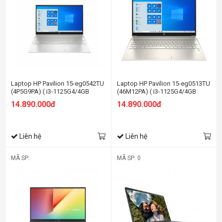
Laptop HP Pavilion 15-eg0542TU
Laptop HP Pavilion 15-eg0513TU
(4P5G9PA) ( i3-1125G4/4GB
(46M12PA) ( i3-1125G4/4GB
RAM/256GB SSD/15.6
RAM/256GB SSD/15.6
14.890.000đ
14.890.000đ
FHD/Win11/Bạc)
FHD/Win11/Vàng)
Liên hệ
Liên hệ
MÃ SP:
MÃ SP: 0