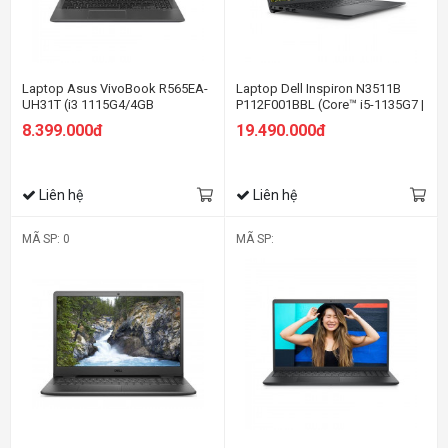
Laptop Asus VivoBook R565EA-
Laptop Dell Inspiron N3511B
UH31T (i3 1115G4/4GB
P112F001BBL (Core™ i5-1135G7 |
RAM/128GB SSD/15.6 FHD/Win
4GB | 512GB | Intel UHD | 15.6-
8.399.000đ
19.490.000đ
10/Xám)
inch FHD | Win 10 | Office | Đen)
Liên hệ
Liên hệ
MÃ SP: 0
MÃ SP: