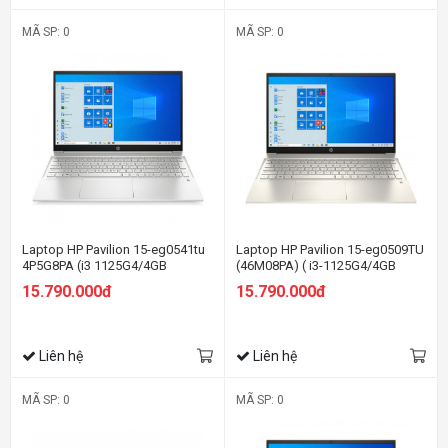
MÃ SP: 0
MÃ SP: 0
Laptop HP Pavilion 15-eg0541tu
Laptop HP Pavilion 15-eg0509TU
4P5G8PA (i3 1125G4/4GB
(46M08PA) ( i3-1125G4/4GB
RAM/512GB SSD/15.6" FHD/Win
RAM/512GB SSD/15.6
15.790.000đ
15.790.000đ
11/Bạc)
FHD/Win11/Vàng)
Liên hệ
Liên hệ
MÃ SP: 0
MÃ SP: 0