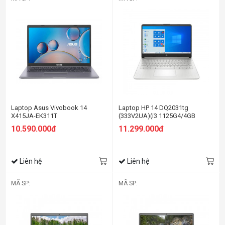
Laptop Asus Vivobook 14
Laptop HP 14 DQ2031tg
X415JA-EK311T
(333V2UA)(i3 1125G4/4GB
RAM/128GB SSD/14
10.590.000đ
11.299.000đ
FHD/Win/Bạc)
Liên hệ
Liên hệ
MÃ SP:
MÃ SP: