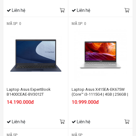
Liên hệ
Liên hệ
MÃ SP: 0
MÃ SP: 0
Laptop Asus ExpertBook
Laptop Asus X415EA-EK675W
B1400CEAE-BV3012T
(Core™ i3-1115G4 | 4GB | 256GB |
Intel® UHD | 14.0-inch FHD | Win
14.190.000đ
10.999.000đ
11 | Bạc)
Liên hệ
Liên hệ
MÃ SP:
MÃ SP: