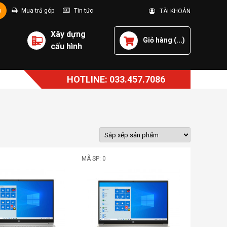
p
Mua trả góp
Tin tức
TÀI KHOẢN
Xây dựng
Giỏ hàng (
...
)
cấu hình
HOTLINE: 033.457.7086
MÃ SP: 0