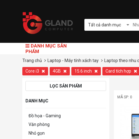
Tất cả danh mục
DANH MỤC SẢN
PHẨM
Trang chủ
Laptop - Máy tính xách tay
Laptop theo nhu 
Core i3
4GB
15.6 inch
Card tích hợp
LỌC SẢN PHẨM
MÃ SP: 0
DANH MỤC
Đồ họa - Gaming
Văn phòng
Nhỏ gọn