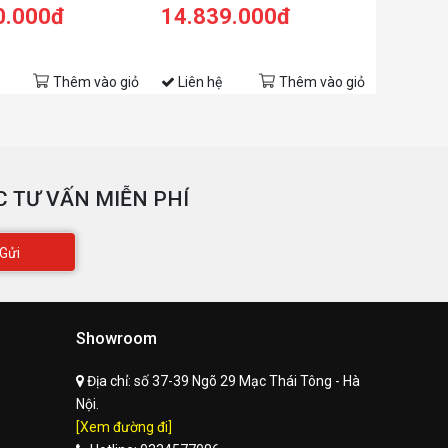
0.000đ
14.839.000đ
Thêm vào giỏ
Liên hệ
Thêm vào giỏ
 TƯ VẤN MIỄN PHÍ
Gửi
Showroom
Địa chỉ:
số 37-39 Ngõ 29 Mạc Thái Tông - Hà
Nội.
[Xem đường đi]