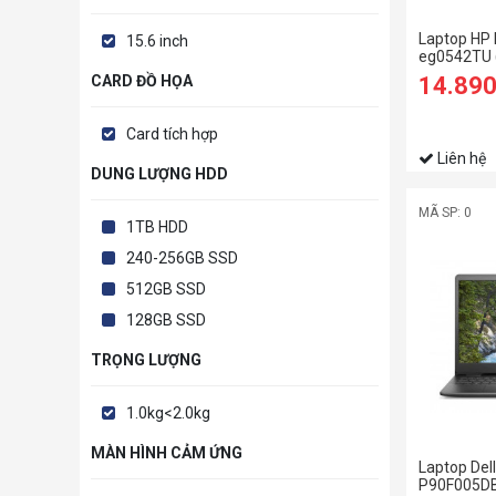
Laptop HP 
15.6 inch
eg0542TU (
1125G4/4
14.89
CARD ĐỒ HỌA
SSD/15.6 
Card tích hợp
Liên hệ
DUNG LƯỢNG HDD
MÃ SP: 0
1TB HDD
240-256GB SSD
512GB SSD
128GB SSD
TRỌNG LƯỢNG
1.0kg<2.0kg
MÀN HÌNH CẢM ỨNG
Laptop Del
P90F005DBL