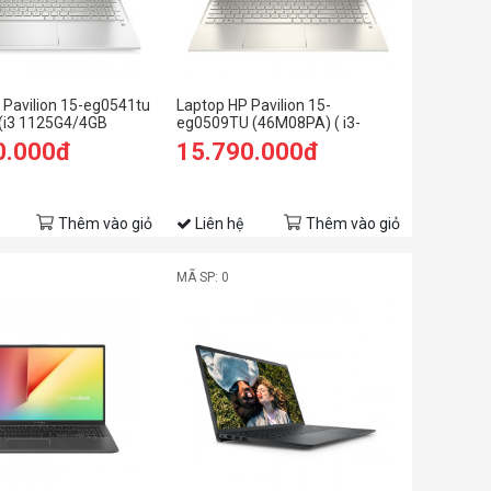
 Pavilion 15-eg0541tu
Laptop HP Pavilion 15-
(i3 1125G4/4GB
eg0509TU (46M08PA) ( i3-
B SSD/15.6" FHD/Win
1125G4/4GB RAM/512GB
0.000đ
15.790.000đ
SSD/15.6 FHD/Win11/Vàng)
Thêm vào giỏ
Liên hệ
Thêm vào giỏ
MÃ SP: 0