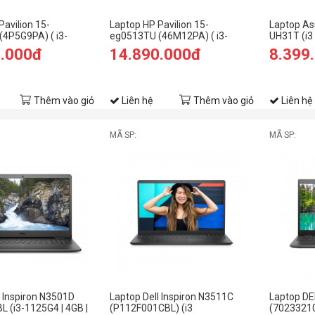
Pavilion 15-
Laptop HP Pavilion 15-
Laptop As
4P5G9PA) ( i3-
eg0513TU (46M12PA) ( i3-
UH31T (i
GB RAM/256GB
1125G4/4GB RAM/256GB
RAM/128G
0.000đ
14.890.000đ
8.399
FHD/Win11/Bạc)
SSD/15.6 FHD/Win11/Vàng)
10/Xám)
Thêm vào giỏ
Liên hệ
Thêm vào giỏ
Liên hệ
MÃ SP:
MÃ SP:
l Inspiron N3501D
Laptop Dell Inspiron N3511C
Laptop DE
 (i3-1125G4 | 4GB |
(P112F001CBL) (i3
(7023321