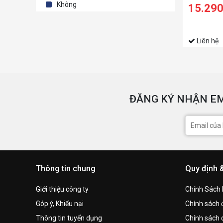
256GB | Int
Không
15.29
| Win 10 | Đ
Liên hệ
ĐĂNG KÝ NHẬN EM
Thông tin chung
Quy định 
Giới thiệu công ty
Chính Sách
Góp ý, Khiếu nại
Chính sách đ
Thông tin tuyển dụng
Chính sách 