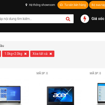
Hệ thống showroom
Tư vấn bán hàng
Bộ sưu tậ
Giá sốc
cầu
1.0kg<2.0kg
Xóa tất cả
MÃ SP: 0
MÃ SP: 0