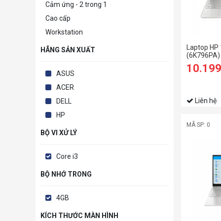
Cảm ứng - 2 trong 1
Cao cấp
Workstation
Laptop HP
HÃNG SẢN XUẤT
(6K796PA)
RAM/256G
10.19
HD/Win11/
ASUS
ACER
Liên hệ
DELL
HP
MÃ SP: 0
BỘ VI XỬ LÝ
Core i3
BỘ NHỚ TRONG
4GB
KÍCH THƯỚC MÀN HÌNH