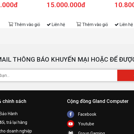
el UHD | 15.6-inch FHD
1115G4/4GBRAM/256GB
0.000đ
15.000.000đ
10.80
en)
SSD/15.6 inch
FHD/Win11+OfficeHS21/Đen)
Thêm vào giỏ
Liên hệ
Thêm vào giỏ
Liên hệ
AIL THÔNG BÁO KHUYẾN MẠI HOẶC ĐỂ ĐƯỢC
& chính sách
Cộng đồng Gland Computer
 Bảo Hành
Facebook
ổi, trả lại hàng
Youtube
cho doanh nghiệp
Group Gaming