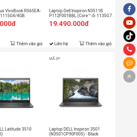
us VivoBook R565EA-
Laptop Dell Inspiron N3511B
3 1115G4/4GB
P112F001BBL (Core™ i5-1135G7
B SSD/15.6 FHD/Win
| 4GB | 512GB | Intel UHD | 15.6-
.000đ
19.490.000đ
inch FHD | Win 10 | Office | Đen)
Thêm vào giỏ
Liên hệ
Thêm vào giỏ
MÃ SP:
LL Latitude 3510
Laptop DELL Inspiron 3501
0)
(N3501CP90F005) - Black