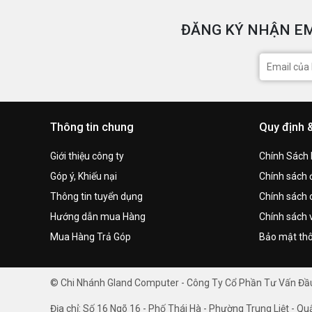
ĐĂNG KÝ NHẬN EM
Thông tin chung
Quy định 
Giới thiệu công ty
Chính Sách
Góp ý, Khiếu nại
Chính sách đ
Thông tin tuyển dụng
Chính sách 
Hướng dẫn mua Hàng
Chính sách 
Mua Hàng Trả Góp
Bảo mật thô
© Chi Nhánh Gland Computer - Công Ty Cổ Phần Tư Vấn Đ
Địa chỉ: Số 16 Ngõ 16 - Phố Thái Hà - Phường Trung Liệt - Qu