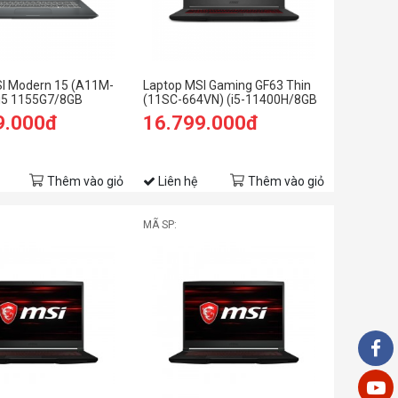
I Modern 15 (A11M-
Laptop MSI Gaming GF63 Thin
i5 1155G7/8GB
(11SC-664VN) (i5-11400H/8GB
B SSD/15.6 inch
RAM/512GB SSD/GTX1650
9.000đ
16.799.000đ
0/ Vỏ nhôm/Xám)
4GB/15.6 inch FHD
144Hz/Win11/Đen)
Thêm vào giỏ
Liên hệ
Thêm vào giỏ
MÃ SP: