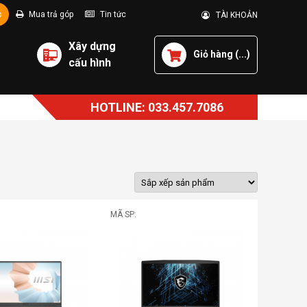
p
Mua trả góp
Tin tức
TÀI KHOẢN
Xây dựng
Giỏ hàng (
...
)
cấu hình
HOTLINE: 033.457.7086
MÃ SP: