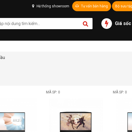
Hệ thống showroom
Tư vấn bán hàng
Bộ sưu tậ
Giá sốc
cầu
MÃ SP: 0
MÃ SP: 0