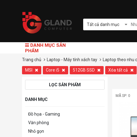
Tất cả danh mục
DANH MỤC SẢN
PHẨM
Trang chủ
Laptop - Máy tính xách tay
Laptop theo nhu 
MSI
Core i5
512GB SSD
Xóa tất cả
LỌC SẢN PHẨM
MÃ SP: 0
DANH MỤC
Đồ họa - Gaming
Văn phòng
Nhỏ gọn