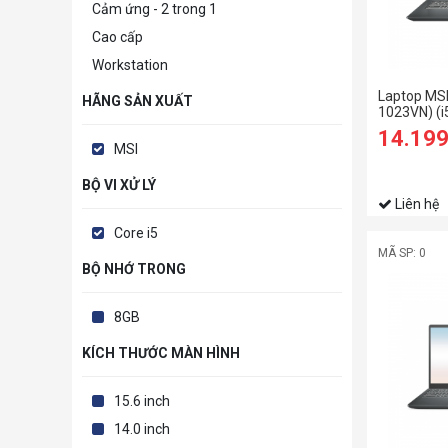
Cảm ứng - 2 trong 1
Cao cấp
Workstation
Laptop MS
HÃNG SẢN XUẤT
1023VN) (
RAM/512GB
14.19
FHD/Win11
MSI
BỘ VI XỬ LÝ
Liên hệ
Core i5
MÃ SP: 0
BỘ NHỚ TRONG
8GB
KÍCH THƯỚC MÀN HÌNH
15.6 inch
14.0 inch