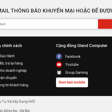
AIL THÔNG BÁO KHUYẾN MẠI HOẶC ĐỂ ĐƯỢC
& chính sách
Cộng đồng Gland Computer
 Bảo Hành
Facebook
ổi, trả lại hàng
Youtube
cho doanh nghiệp
Group Gaming
vận chuyển
Xem bản mobile
ng tin khách hàng
ầu Tư Và Xây Dựng HVD
ận Đống Đa - Hà Nội