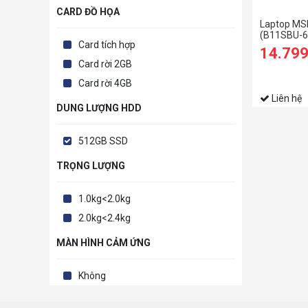
CARD ĐỒ HỌA
Laptop MS
(B11SBU-66
Card tích hợp
1155G7/8
14.79
RAM/512G
Card rời 2GB
2GB/14 in
(2021)
Card rời 4GB
Liên hệ
DUNG LƯỢNG HDD
512GB SSD
TRỌNG LƯỢNG
1.0kg<2.0kg
2.0kg<2.4kg
MÀN HÌNH CẢM ỨNG
Không