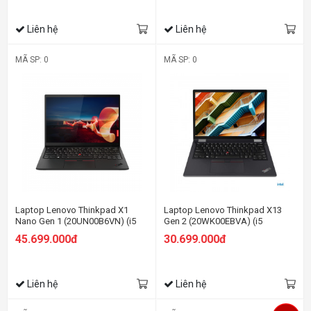
Liên hệ
Liên hệ
MÃ SP: 0
MÃ SP: 0
Laptop Lenovo Thinkpad X1
Laptop Lenovo Thinkpad X13
Nano Gen 1 (20UN00B6VN) (i5
Gen 2 (20WK00EBVA) (i5
1130G7/8GB RAM/512GB
1135G7/8GB RAM/512GB
45.699.000đ
30.699.000đ
SSD/13 2K/Win11 Pro/Đen)
SSD/13.3 WQXGA/Dos/Đen)
Liên hệ
Liên hệ