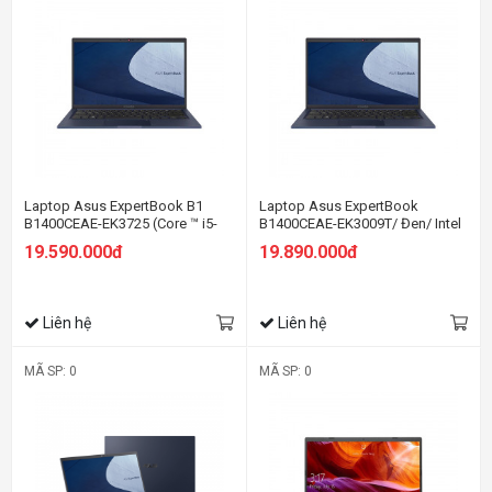
Laptop Asus ExpertBook B1
Laptop Asus ExpertBook
B1400CEAE-EK3725 (Core ™ i5-
B1400CEAE-EK3009T/ Đen/ Intel
1135G7 | 8GB | 512GB | Intel Iris
Core i5-1135G7 (up to 4.2Ghz,
19.590.000đ
19.890.000đ
Xe | 14.0-inch FHD | Endless |
8MB)/ RAM 8GB/ 512GB SSD/
Đen)
Intel Iris Xe Graphics/ 14inch
FHD/ Win 10
Liên hệ
Liên hệ
MÃ SP: 0
MÃ SP: 0