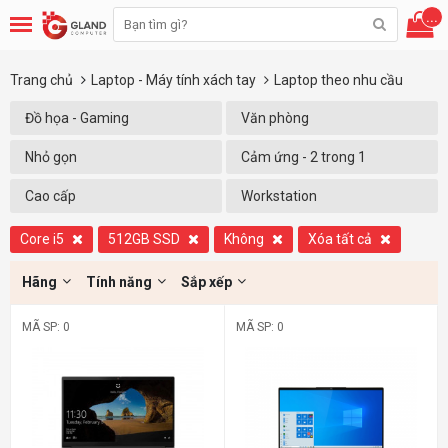
...
Trang chủ
Laptop - Máy tính xách tay
Laptop theo nhu cầu
Đồ họa - Gaming
Văn phòng
Nhỏ gọn
Cảm ứng - 2 trong 1
Cao cấp
Workstation
Core i5
512GB SSD
Không
Xóa tất cả
Hãng
Tính năng
Sắp xếp
MÃ SP: 0
MÃ SP: 0