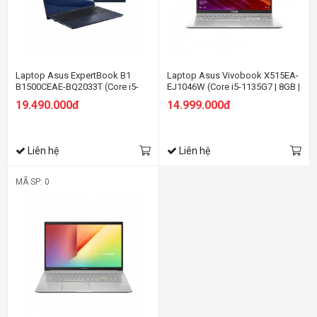
Laptop Asus ExpertBook B1
Laptop Asus Vivobook X515EA-
B1500CEAE-BQ2033T (Core i5-
EJ1046W (Core i5-1135G7 | 8GB |
1135G7 | 8GB | 512GB | Intel Iris
512GB | Intel Iris Xe | 15.6-inch
19.490.000đ
14.999.000đ
Xe | 15.6 inch FHD | Win 10 | Đen)
FHD | Win 11 | Bạc)
Liên hệ
Liên hệ
MÃ SP: 0