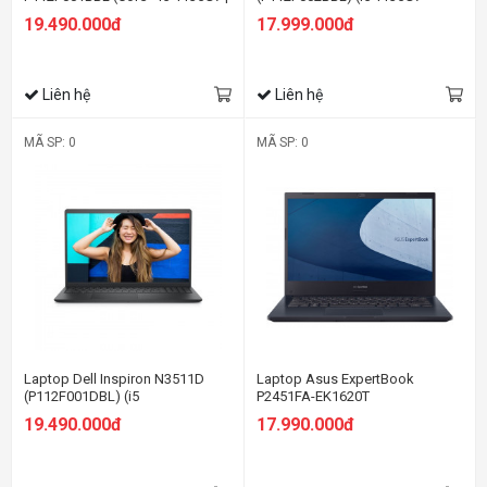
4GB | 512GB | Intel UHD | 15.6-
8GBRAM/512GB SSD/MX350
19.490.000đ
17.999.000đ
inch FHD | Win 10 | Office | Đen)
2G/15.6 inch FHD/Win11/Office
HS21/Đen)
Liên hệ
Liên hệ
MÃ SP: 0
MÃ SP: 0
Laptop Dell Inspiron N3511D
Laptop Asus ExpertBook
(P112F001DBL) (i5
P2451FA-EK1620T
1135G7/4GBRAM/512GB
19.490.000đ
17.990.000đ
SSD/15.6 inch
FHD/Win11/OfficeHS21/Đen)