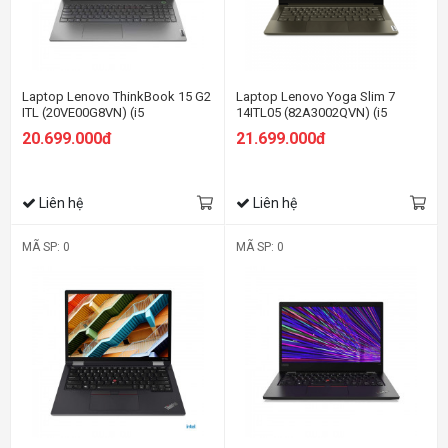
Laptop Lenovo ThinkBook 15 G2
Laptop Lenovo Yoga Slim 7
ITL (20VE00G8VN) (i5
14ITL05 (82A3002QVN) (i5
1135G7/8GB RAM/512GB
1135G7/8GB RAM/512GB
20.699.000đ
21.699.000đ
SSD/15.6 FHD/MX450
SSD/14 FHD/Win/Xanh rêu)
2GB/DOS/Xám)
Liên hệ
Liên hệ
MÃ SP: 0
MÃ SP: 0