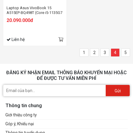
Laptop Asus VivoBook 15
A515EP-BQ498T (Core i5-1135G7
| 8GB | 512GB | MX330 2GB | 15.6
20.090.000đ
inch FHD | Win 10 | Bạc)
Liên hệ
1
2
3
4
5
ĐĂNG KÝ NHẬN EMAIL THÔNG BÁO KHUYẾN MẠI HOẶC
ĐỂ ĐƯỢC TƯ VẤN MIỄN PHÍ
Gửi
Thông tin chung
Giới thiệu công ty
Góp ý, Khiếu nại
Thông tin tuyển dụng