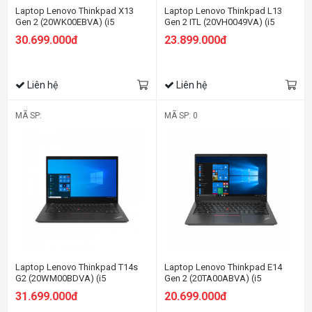
Laptop Lenovo Thinkpad X13
Laptop Lenovo Thinkpad L13
Gen 2 (20WK00EBVA) (i5
Gen 2 ITL (20VH0049VA) (i5
1135G7/8GB RAM/512GB
1135G7/8GB RAM/512GB
30.699.000đ
23.899.000đ
SSD/13.3 WQXGA/Dos/Đen)
SSD/13.3 FHD/Dos/Đen)
Liên hệ
Liên hệ
MÃ SP:
MÃ SP: 0
Laptop Lenovo Thinkpad T14s
Laptop Lenovo Thinkpad E14
G2 (20WM00BDVA) (i5
Gen 2 (20TA00ABVA) (i5
1135G7/8GB RAM/512GB
1135G7/8GB RAM/512GB
31.699.000đ
20.699.000đ
SSD/14 FHD/Dos/Đen)
SSD/14 FHD/Non OS/Đen)