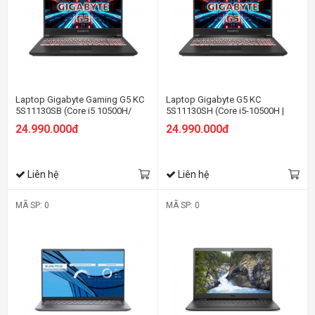
Laptop Gigabyte Gaming G5 KC
Laptop Gigabyte G5 KC
5S11130SB (Core i5 10500H/
5S11130SH (Core i5-10500H |
16Gb/ 512Gb SSD/ 15.6" FHD -
16GB | 512GB | RTX 3060 6GB |
24.990.000đ
24.990.000đ
144Hz/RTX 3060 6Gb/
15.6 inch FHD | Win 10 | Đen)
Win11/Black/Balo)
Liên hệ
Liên hệ
MÃ SP: 0
MÃ SP: 0