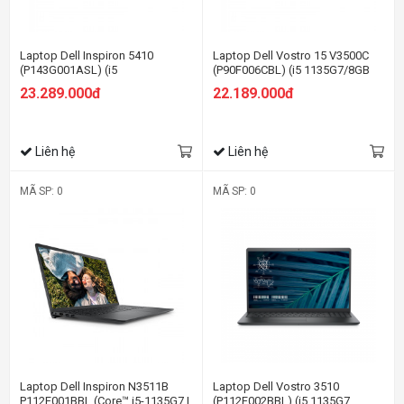
Laptop Dell Inspiron 5410
Laptop Dell Vostro 15 V3500C
(P143G001ASL) (i5
(P90F006CBL) (i5 1135G7/8GB
11320H/8GBRAM/512GB
RAM/512Gb SSD/15.6 inch
23.289.000đ
22.189.000đ
SSD/14.0 inch FHD
FHD/MX330 2GB/Win10+Office/
/Win10/Office HS19/Bạc) (2021)
Đen)
Liên hệ
Liên hệ
MÃ SP: 0
MÃ SP: 0
Laptop Dell Inspiron N3511B
Laptop Dell Vostro 3510
P112F001BBL (Core™ i5-1135G7 |
(P112F002BBL) (i5 1135G7