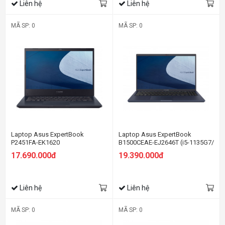
Liên hệ
Liên hệ
MÃ SP: 0
MÃ SP: 0
Laptop Asus ExpertBook
Laptop Asus ExpertBook
P2451FA-EK1620
B1500CEAE-EJ2646T (i5-1135G7/
8GB/ 256GB SSD/ 15.6FHD/ VGA
17.690.000đ
19.390.000đ
ON/ WIN10/ Black)
Liên hệ
Liên hệ
MÃ SP: 0
MÃ SP: 0