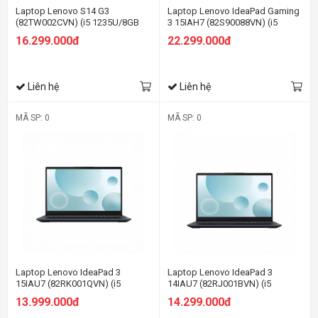
Laptop Lenovo S14 G3
Laptop Lenovo IdeaPad Gaming
(82TW002CVN) (i5 1235U/8GB
3 15IAH7 (82S90088VN) (i5
RAM/512GB SSD/14
12500H/16GB RAM/512GB
16.299.000đ
22.299.000đ
FHD/Win11/Xám)
SSD/15.6 FHD/RTX 3050Ti
4GB/Win11/Xám)
Liên hệ
Liên hệ
MÃ SP: 0
MÃ SP: 0
Laptop Lenovo IdeaPad 3
Laptop Lenovo IdeaPad 3
15IAU7 (82RK001QVN) (i5
14IAU7 (82RJ001BVN) (i5
1235U/8GB RAM/512GB
1235U/8GB RAM/512GB SSD/14
13.999.000đ
14.299.000đ
SSD/15.6 FHD/Win11/Xanh)
FHD/Win11/Xanh)