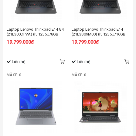
Laptop Lenovo Thinkpad E14 G4
Laptop Lenovo Thinkpad E14
(21E300DPVA) (i5 1235U/8GB
(21E3S09M00) (i5 1235U/16GB
RAM/512GB SSD/14.0 FHD/Dos/
RAM/512GB SSD/14.0 FHD/Dos/
19.799.000đ
19.799.000đ
Đen)
Đen)
Liên hệ
Liên hệ
MÃ SP: 0
MÃ SP: 0