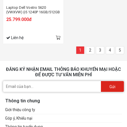
Laptop Dell Vostro 5620
(VWXVW) (i5 1240P 16GB/512GB
SSD/MX570
25.799.000đ
2GB/16.0FHD+/Win11/Office
HS21/Bạc)
Liên hệ
1
2
3
4
5
ĐĂNG KÝ NHẬN EMAIL THÔNG BÁO KHUYẾN MẠI HOẶC
ĐỂ ĐƯỢC TƯ VẤN MIỄN PHÍ
Gửi
Thông tin chung
Giới thiệu công ty
Góp ý, Khiếu nại
Thông tin tuyển dụng