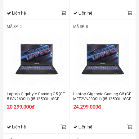
Liên hệ
Liên hệ
MÃ SP: 0
MÃ SP: 0
Laptop Gigabyte Gaming G5 (GE-
Laptop Gigabyte Gaming G5 (GE-
51VN263SH) (i5 12500H /8GB
MFE2VN333SH) (i5 12500H /8GB
Ram/512GB SSD/RTX3050
Ram/512GB SSD/RTX4050
20.299.000đ
24.299.000đ
4G/15.6 inch FHD 144Hz/Win 11/
6G/15.6 inch FHD 144Hz/Win 11/
Đen)
Đen)
Liên hệ
Liên hệ