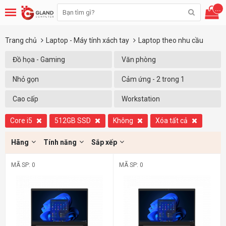
...
Trang chủ
Laptop - Máy tính xách tay
Laptop theo nhu cầu
Đồ họa - Gaming
Văn phòng
Nhỏ gọn
Cảm ứng - 2 trong 1
Cao cấp
Workstation
Core i5
512GB SSD
Không
Xóa tất cả
Hãng
Tính năng
Sắp xếp
MÃ SP: 0
MÃ SP: 0