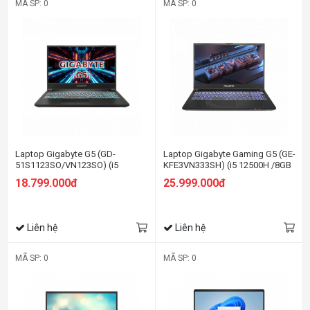
MÃ SP: 0
MÃ SP: 0
Laptop Gigabyte G5 (GD-
Laptop Gigabyte Gaming G5 (GE-
51S1123SO/VN123SO) (i5
KFE3VN333SH) (i5 12500H /8GB
11400H/16GB/512GB
Ram/512GB SSD/RTX4060
18.799.000đ
25.999.000đ
SSD/RTX3050 4G/15.6FHD
8G/15.6 inch FHD 144Hz/Win 11/
144Hz/Win11/Đen)
Đen)
Liên hệ
Liên hệ
MÃ SP: 0
MÃ SP: 0