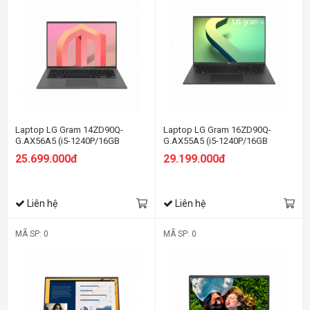
Laptop LG Gram 14ZD90Q-
Laptop LG Gram 16ZD90Q-
G.AX56A5 (i5-1240P/16GB
G.AX55A5 (i5-1240P/16GB
RAM/512GB SSD/14.0 inch
RAM/512GB SSD/16.0 inch
25.699.000đ
29.199.000đ
WUXGA/Dos/Xám) (2022)
WQXGA/Dos/Đen) (2022)
Liên hệ
Liên hệ
MÃ SP: 0
MÃ SP: 0