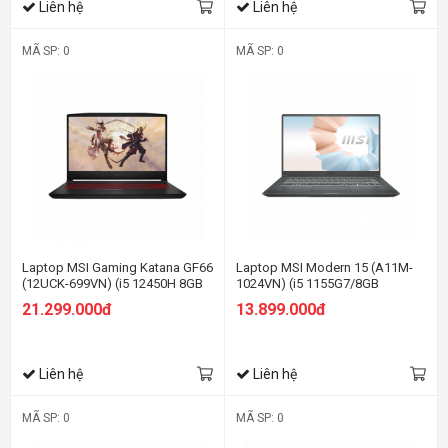
Liên hệ
Liên hệ
MÃ SP: 0
MÃ SP: 0
Laptop MSI Gaming Katana GF66
Laptop MSI Modern 15 (A11M-
(12UCK-699VN) (i5 12450H 8GB
1024VN) (i5 1155G7/8GB
RAM/512GB SSD/RTX3050
RAM/512GB SSD/15.6 inch
21.299.000đ
13.899.000đ
4G/15.6 inch FHD 144Hz/Win11/
FHD/Win10/ Vỏ nhôm/Xám)
Đen) (2022)
Liên hệ
Liên hệ
MÃ SP: 0
MÃ SP: 0