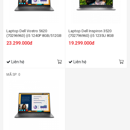
Laptop Dell Vostro 5620
Laptop Dell Inspiron 3520
(70296963) (i5 1240P 8GB/512GB
(702796960) (i5 1235U 8GB
SSD/MX570
RAM/512GB SSD/MX550
23.299.000đ
19.299.000đ
2GB/16.0FHD+/Win11/OfficeHS21/Xám)
2G/15.6 inch
FHD/Win11/OfficeHS21/Bạc)
Liên hệ
Liên hệ
MÃ SP: 0