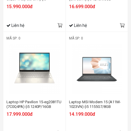
1235U/8GB RAM/512GB SSD/14
RAM/512GB SSD/15.6
15.990.000đ
16.699.000đ
FHD/Win11/Vàng)
FHD/Win11/Bạc)
Liên hệ
Liên hệ
MÃ SP: 0
MÃ SP: 0
Laptop HP Pavilion 15-eg2081TU
Laptop MSI Modern 15 (A11M-
(7C0Q4PA) (i5 1240P/16GB
1023VN) (i5 1155G7/8GB
RAM/512GB SSD/15.6
RAM/512GB SSD/15.6 inch
17.999.000đ
14.199.000đ
FHD/Win11/Vàng)
FHD/Win11/ Vỏ nhôm/Xám)