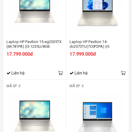
Laptop HP Pavilion 15-eg2035TX
Laptop HP Pavilion 14-
(6K781PA) (i5-1235U/8GB
dv2073TU(7C0P2PA) (i5
RAM/512GB SSD/15.6
1235U/16GB RAM/512GB
17.799.000đ
17.999.000đ
FHD/MX550 2Gb/Win11/Vàng)
SSD/14 FHD/Win11/Vàng)
Liên hệ
Liên hệ
MÃ SP: 0
MÃ SP: 0