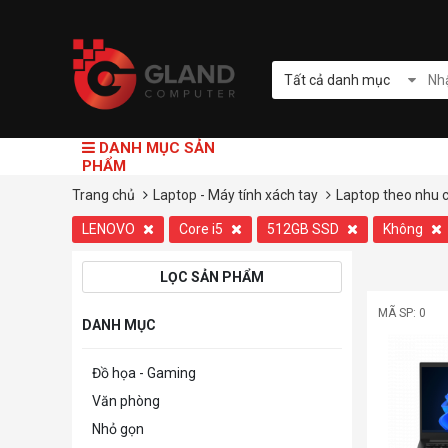
Tất cả danh mục
DANH MỤC SẢN
PHẨM
Trang chủ
Laptop - Máy tính xách tay
Laptop theo nhu 
LENOVO
Core i5
512GB SSD
Không
LỌC SẢN PHẨM
MÃ SP: 0
DANH MỤC
Đồ họa - Gaming
Văn phòng
Nhỏ gọn