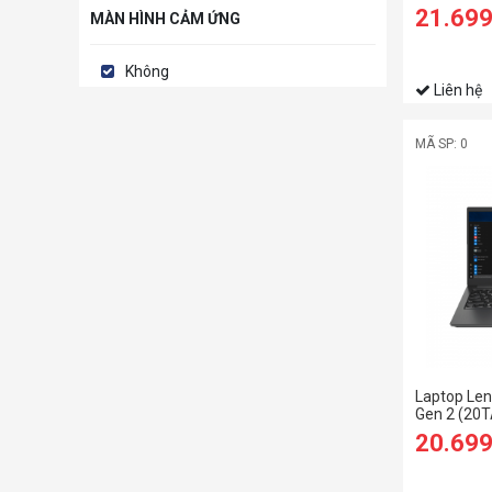
1135G7/8
21.69
MÀN HÌNH CẢM ỨNG
SSD/14 FH
Không
Liên hệ
MÃ SP: 0
Laptop Len
Gen 2 (20
1135G7/8
20.69
SSD/14 FH