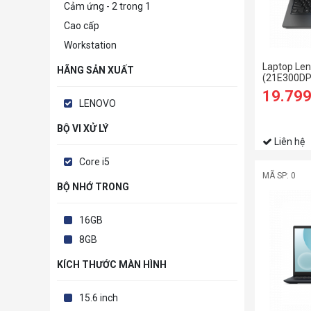
Cảm ứng - 2 trong 1
Cao cấp
Workstation
Laptop Len
HÃNG SẢN XUẤT
(21E300DP
RAM/512G
19.79
FHD/Dos/ 
LENOVO
BỘ VI XỬ LÝ
Liên hệ
Core i5
MÃ SP: 0
BỘ NHỚ TRONG
16GB
8GB
KÍCH THƯỚC MÀN HÌNH
15.6 inch