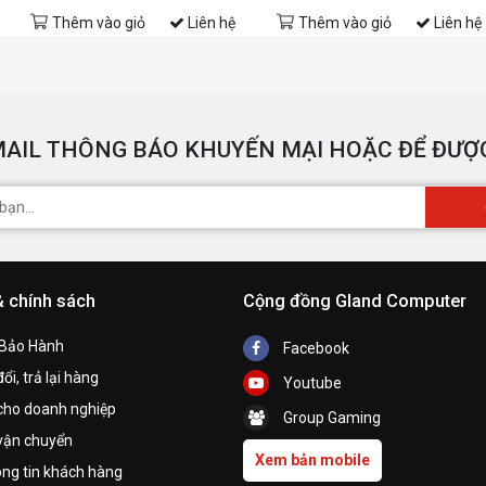
Thêm vào giỏ
Liên hệ
Thêm vào giỏ
Liên hệ
AIL THÔNG BÁO KHUYẾN MẠI HOẶC ĐỂ ĐƯỢC
& chính sách
Cộng đồng Gland Computer
 Bảo Hành
Facebook
ổi, trả lại hàng
Youtube
cho doanh nghiệp
Group Gaming
vận chuyển
Xem bản mobile
ng tin khách hàng