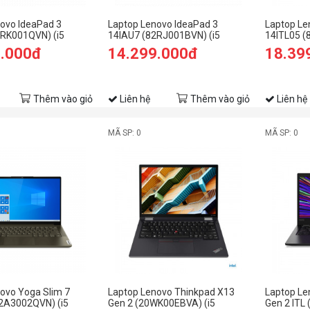
ovo IdeaPad 3
Laptop Lenovo IdeaPad 3
Laptop Le
2RK001QVN) (i5
14IAU7 (82RJ001BVN) (i5
14ITL05 (
B RAM/512GB
1235U/8GB RAM/512GB
1135G7/8
9.000đ
14.299.000đ
18.39
FHD/Win11/Xanh)
SSD/14 FHD/Win11/Xanh)
SSD/14 F
Thêm vào giỏ
Liên hệ
Thêm vào giỏ
Liên hệ
MÃ SP: 0
MÃ SP: 0
ovo Yoga Slim 7
Laptop Lenovo Thinkpad X13
Laptop Le
82A3002QVN) (i5
Gen 2 (20WK00EBVA) (i5
Gen 2 ITL