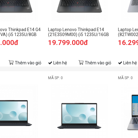
ovo Thinkpad E14 G4
Laptop Lenovo Thinkpad E14
Laptop Le
VA) (i5 1235U/8GB
(21E3S09M00) (i5 1235U/16GB
(82TW002
B SSD/14.0
RAM/512GB SSD/14.0
RAM/512G
9.000đ
19.799.000đ
16.29
Đen)
FHD/Dos/ Đen)
FHD/Win1
Thêm vào giỏ
Liên hệ
Thêm vào giỏ
Liên hệ
MÃ SP: 0
MÃ SP: 0