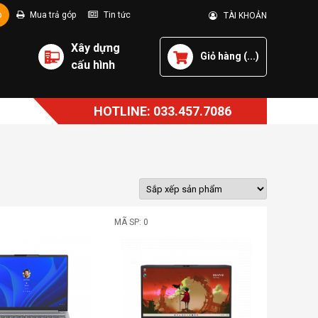
p
Mua trả góp
Tin tức
TÀI KHOẢN
Xây dựng
Giỏ hàng (
...
)
cấu hình
HOTLINE: 033.457.7086
MÃ SP: 0