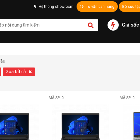
Hệ thống showroom
Tư vấn bán hàng
Bộ sưu tậ
Giá sốc
cầu
Xóa tất cả
MÃ SP: 0
MÃ SP: 0