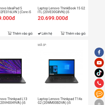
novo IdeaPad 5
Laptop Lenovo ThinkBook 15 G2
82FE016LVN ) (Core i5
ITL (20VE00G8VN) (i5
GB RAM/512GB
1135G7/8GB RAM/512GB
9.000đ
20.699.000đ
HD/Win11/Xám)
SSD/15.6 FHD/MX450
2GB/DOS/Xám)
Thêm vào giỏ
Liên hệ
Thêm vào giỏ
MÃ SP:
novo Thinkpad L13
Laptop Lenovo Thinkpad T14s
 (20VH0049VA) (i5
G2 (20WM00BDVA) (i5