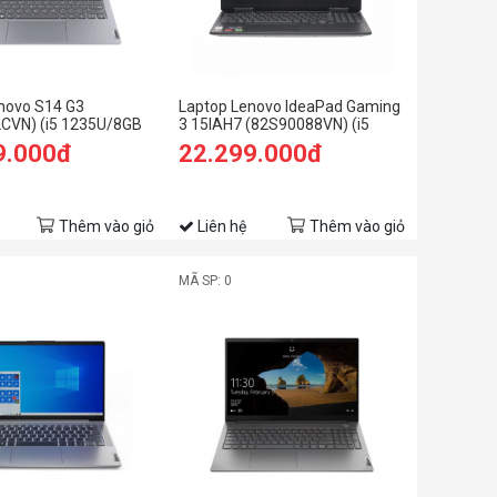
novo S14 G3
Laptop Lenovo IdeaPad Gaming
CVN) (i5 1235U/8GB
3 15IAH7 (82S90088VN) (i5
B SSD/14
12500H/16GB RAM/512GB
9.000đ
22.299.000đ
1/Xám)
SSD/15.6 FHD/RTX 3050Ti
4GB/Win11/Xám)
Thêm vào giỏ
Liên hệ
Thêm vào giỏ
MÃ SP: 0