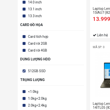
14.0 inch
Laptop Len
13.1 inch
15IAU7 (8
13.3 inch
1235U/8G
13.99
SSD/15.6 
CARD ĐỒ HỌA
Liên hệ
Card tích hợp
Card rời 2GB
MÃ SP: 0
Card rời 4GB
DUNG LƯỢNG HDD
512GB SSD
TRỌNG LƯỢNG
<1.0kg
1.0kg<2.0kg
Laptop Len
2.0kg<2.4kg
14ITL05 (