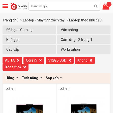
...
Trang chủ
Laptop - Máy tính xách tay
Laptop theo nhu cầu
Đồ họa - Gaming
Văn phòng
Nhỏ gọn
Cảm ứng - 2 trong 1
Cao cấp
Workstation
AVITA
Core i5
512GB SSD
Không
Xóa tất cả
Hãng
Tính năng
Sắp xếp
MÃ SP:
MÃ SP: