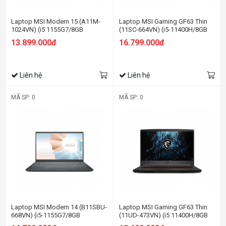
Laptop MSI Modern 15 (A11M-
Laptop MSI Gaming GF63 Thin
1024VN) (i5 1155G7/8GB
(11SC-664VN) (i5-11400H/8GB
RAM/512GB SSD/15.6 inch
RAM/512GB SSD/GTX1650
13.899.000đ
16.799.000đ
FHD/Win10/ Vỏ nhôm/Xám)
4GB/15.6 inch FHD
144Hz/Win11/Đen)
Liên hệ
Liên hệ
MÃ SP: 0
MÃ SP: 0
Laptop MSI Modern 14 (B11SBU-
Laptop MSI Gaming GF63 Thin
668VN) (i5-1155G7/8GB
(11UD-473VN) (i5 11400H/8GB
RAM/512GBSSD/MX450 2GB/14
RAM/512GBSSD/RTX3050Ti