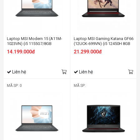
Laptop MSI Modern 15 (A11M-
Laptop MSI Gaming Katana GF66
1023VN) (i5 1155G7/8GB
(12UCK-699VN) (i5 12450H 8GB
RAM/512GB SSD/15.6 inch
RAM/512GB SSD/RTX3050
14.199.000đ
21.299.000đ
FHD/Win11/ Vỏ nhôm/Xám)
4G/15.6 inch FHD 144Hz/Win11/
Đen) (2022)
Liên hệ
Liên hệ
MÃ SP: 0
MÃ SP: