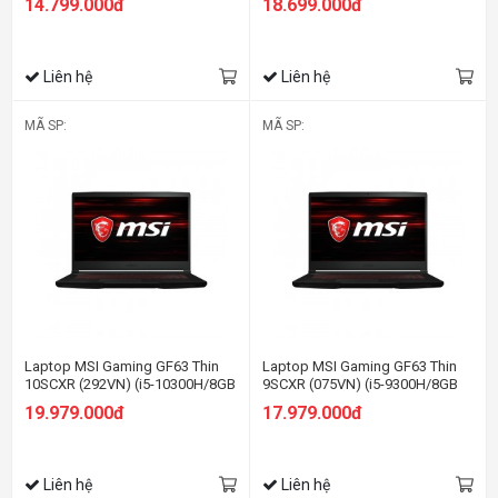
14.799.000đ
18.699.000đ
inch FHD/Win 10/Xám) (2021)
4G/15.6 inch FHD/Win11)
Liên hệ
Liên hệ
MÃ SP:
MÃ SP:
Laptop MSI Gaming GF63 Thin
Laptop MSI Gaming GF63 Thin
10SCXR (292VN) (i5-10300H/8GB
9SCXR (075VN) (i5-9300H/8GB
RAM/512GBSSD/GTX1650 Max
RAM/512GBSSD/GTX1650 Max
19.979.000đ
17.979.000đ
Q 4GB DDR6/15.6 inch FHD/Win
Q 4GB DDR6/15.6 inch FHD/Win
10/Đen) (2020)
10/Đen) (2020)
Liên hệ
Liên hệ