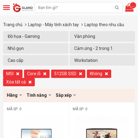
...
Trang chủ
Laptop - Máy tính xách tay
Laptop theo nhu cầu
Đồ họa - Gaming
Văn phòng
Nhỏ gọn
Cảm ứng - 2 trong 1
Cao cấp
Workstation
MSI
Core i5
512GB SSD
Không
Xóa tất cả
Hãng
Tính năng
Sắp xếp
MÃ SP: 0
MÃ SP: 0