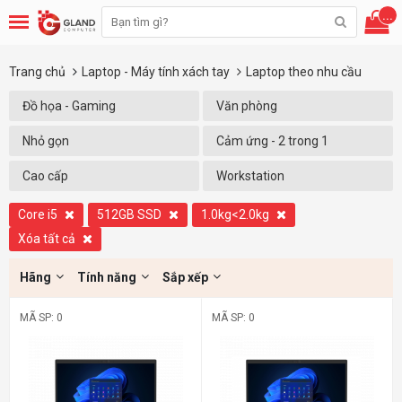
...
Trang chủ
Laptop - Máy tính xách tay
Laptop theo nhu cầu
Đồ họa - Gaming
Văn phòng
Nhỏ gọn
Cảm ứng - 2 trong 1
Cao cấp
Workstation
Core i5
512GB SSD
1.0kg<2.0kg
Xóa tất cả
Hãng
Tính năng
Sắp xếp
MÃ SP: 0
MÃ SP: 0