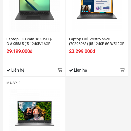
Laptop LG Gram 16ZD90Q-
Laptop Dell Vostro 5620
G.AX55A5 (i5-1240P/16GB
(70296963) (i5 1240P 8GB/512GB
RAM/512GB SSD/16.0 inch
SSD/MX570
29.199.000đ
23.299.000đ
WQXGA/Dos/Đen) (2022)
2GB/16.0FHD+/Win11/OfficeHS21/X
Liên hệ
Liên hệ
MÃ SP: 0