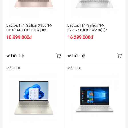
Laptop HP Pavilion X360 14-
Laptop HP Pavilion 14-
EK0134TU (7C0P8PA) (i5
dv2075TU(7C0W2PA) (i5
1235U/8GB RAM/512GB SSD/14
1235U/8GB RAM/512GB SSD/14
18.999.000đ
16.299.000đ
FHD Cảm ứng/Bút/Win11/Vàng)
FHD/Win11/Bạc)
Liên hệ
Liên hệ
MÃ SP: 0
MÃ SP: 0