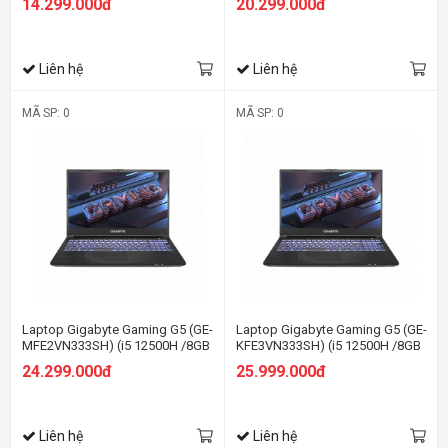
14.299.000đ
20.299.000đ
FHD/Win11/Xanh)
4G/15.6 inch FHD 144Hz/Win 11/
Đen)
Liên hệ
Liên hệ
MÃ SP: 0
MÃ SP: 0
Laptop Gigabyte Gaming G5 (GE-
Laptop Gigabyte Gaming G5 (GE-
MFE2VN333SH) (i5 12500H /8GB
KFE3VN333SH) (i5 12500H /8GB
Ram/512GB SSD/RTX4050
Ram/512GB SSD/RTX4060
24.299.000đ
25.999.000đ
6G/15.6 inch FHD 144Hz/Win 11/
8G/15.6 inch FHD 144Hz/Win 11/
Đen)
Đen)
Liên hệ
Liên hệ