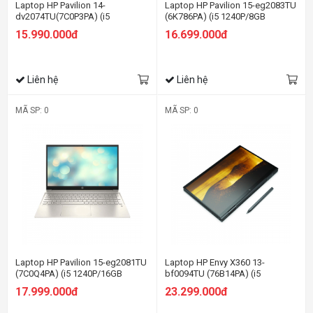
Laptop HP Pavilion 14-
Laptop HP Pavilion 15-eg2083TU
dv2074TU(7C0P3PA) (i5
(6K786PA) (i5 1240P/8GB
1235U/8GB RAM/512GB SSD/14
RAM/512GB SSD/15.6
15.990.000đ
16.699.000đ
FHD/Win11/Vàng)
FHD/Win11/Bạc)
Liên hệ
Liên hệ
MÃ SP: 0
MÃ SP: 0
Laptop HP Pavilion 15-eg2081TU
Laptop HP Envy X360 13-
(7C0Q4PA) (i5 1240P/16GB
bf0094TU (76B14PA) (i5
RAM/512GB SSD/15.6
1230U/16GB RAM/512GB
17.999.000đ
23.299.000đ
FHD/Win11/Vàng)
SSD/13.3 QHD Cảm
ứng/Bút/Win11/Xanh)