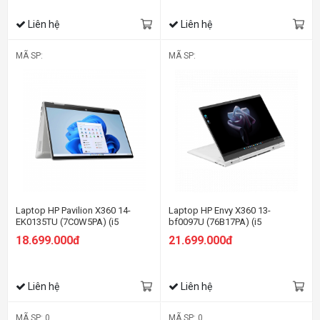
Liên hệ
Liên hệ
MÃ SP:
MÃ SP:
Laptop HP Pavilion X360 14-
Laptop HP Envy X360 13-
EK0135TU (7C0W5PA) (i5
bf0097U (76B17PA) (i5
1235U/8GB RAM/512GB SSD/14
1230U/8GB RAM/512GB
18.699.000đ
21.699.000đ
FHD Cảm ứng/Bút/Win11/Bạc)
SSD/13.3 QHD Cảm
ứng/Bút/Win11/Bạc)
Liên hệ
Liên hệ
MÃ SP: 0
MÃ SP: 0