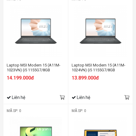
Laptop MSI Modern 15 (A11M-
Laptop MSI Modern 15 (A11M-
1023VN) (i5 1155G7/8GB
1024VN) (i5 1155G7/8GB
RAM/512GB SSD/15.6 inch
RAM/512GB SSD/15.6 inch
14.199.000đ
13.899.000đ
FHD/Win11/ Vỏ nhôm/Xám)
FHD/Win10/ Vỏ nhôm/Xám)
Liên hệ
Liên hệ
MÃ SP: 0
MÃ SP: 0