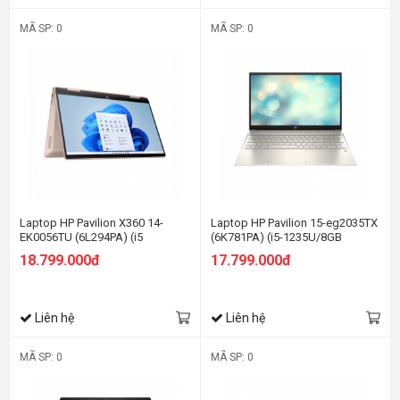
MÃ SP: 0
MÃ SP: 0
Laptop HP Pavilion X360 14-
Laptop HP Pavilion 15-eg2035TX
EK0056TU (6L294PA) (i5
(6K781PA) (i5-1235U/8GB
1235U/8GB RAM/512GB SSD/14
RAM/512GB SSD/15.6
18.799.000đ
17.799.000đ
FHD Cảm ứng/Bút/Win11/Vàng)
FHD/MX550 2Gb/Win11/Vàng)
Liên hệ
Liên hệ
MÃ SP: 0
MÃ SP: 0