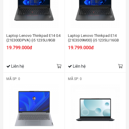
Laptop Lenovo Thinkpad E14 G4
Laptop Lenovo Thinkpad E14
(21E300DPVA) (i5 1235U/8GB
(21E3S09M00) (i5 1235U/16GB
RAM/512GB SSD/14.0 FHD/Dos/
RAM/512GB SSD/14.0 FHD/Dos/
19.799.000đ
19.799.000đ
Đen)
Đen)
Liên hệ
Liên hệ
MÃ SP: 0
MÃ SP: 0