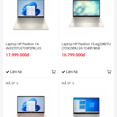
Laptop HP Pavilion 14-
Laptop HP Pavilion 15-eg2082TU
dv2073TU(7C0P2PA) (i5
(7C0Q5PA) (i5-1240P/8GB
1235U/16GB RAM/512GB
RAM/512GB SSD/15.6
17.999.000đ
16.799.000đ
SSD/14 FHD/Win11/Vàng)
FHD/Win11/Vàng)
Liên hệ
Liên hệ
MÃ SP: 0
MÃ SP: 0