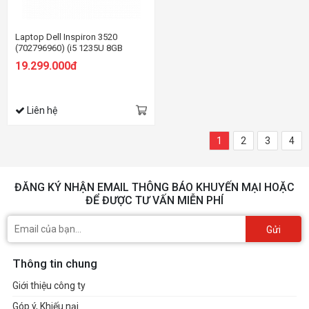
Laptop Dell Inspiron 3520
(702796960) (i5 1235U 8GB
RAM/512GB SSD/MX550
19.299.000đ
2G/15.6 inch
FHD/Win11/OfficeHS21/Bạc)
Liên hệ
1
2
3
4
ĐĂNG KÝ NHẬN EMAIL THÔNG BÁO KHUYẾN MẠI HOẶC
ĐỂ ĐƯỢC TƯ VẤN MIỄN PHÍ
Gửi
Thông tin chung
Giới thiệu công ty
Góp ý, Khiếu nại