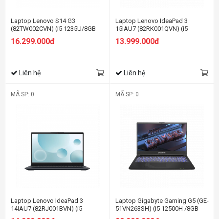
Laptop Lenovo S14 G3
Laptop Lenovo IdeaPad 3
(82TW002CVN) (i5 1235U/8GB
15IAU7 (82RK001QVN) (i5
RAM/512GB SSD/14
1235U/8GB RAM/512GB
16.299.000đ
13.999.000đ
FHD/Win11/Xám)
SSD/15.6 FHD/Win11/Xanh)
Liên hệ
Liên hệ
MÃ SP: 0
MÃ SP: 0
Laptop Lenovo IdeaPad 3
Laptop Gigabyte Gaming G5 (GE-
14IAU7 (82RJ001BVN) (i5
51VN263SH) (i5 12500H /8GB
1235U/8GB RAM/512GB SSD/14
Ram/512GB SSD/RTX3050