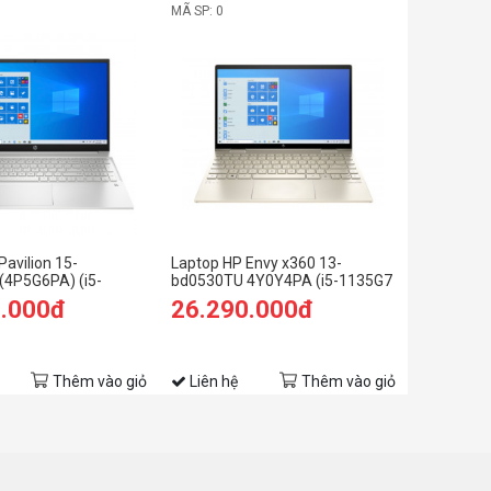
MÃ SP: 0
Pavilion 15-
Laptop HP Envy x360 13-
(4P5G6PA) (i5-
bd0530TU 4Y0Y4PA (i5-1135G7
GB RAM/512GB
EVO, Iris Xe Graphics , Ram 8GB
0.000đ
26.290.000đ
FHD/Win11/Bạc)
DDR4, SSD 512GB, 13.3 Inch IPS
FHD TouchScreen, Bút cảm ứng)
Thêm vào giỏ
Liên hệ
Thêm vào giỏ