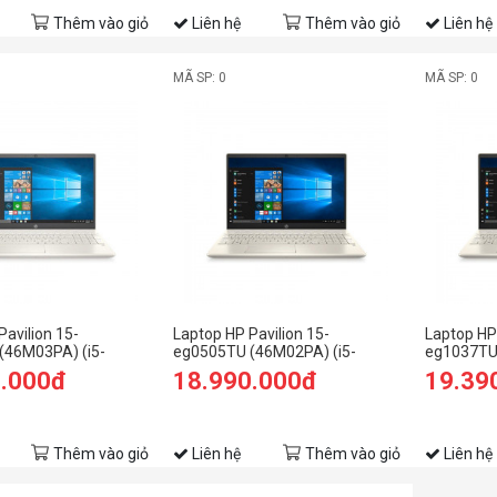
Thêm vào giỏ
Liên hệ
Thêm vào giỏ
Liên hệ
MÃ SP: 0
MÃ SP: 0
Pavilion 15-
Laptop HP Pavilion 15-
Laptop HP 
(46M03PA) (i5-
eg0505TU (46M02PA) (i5-
eg1037TU 
GB RAM/512GB
1135G7/8GB RAM/512GB
1155G7/8
0.000đ
18.990.000đ
19.39
FHD/MX450
SSD/15.6 FHD/Win10/Vàng)
SSD/15.6
/Vàng)
Thêm vào giỏ
Liên hệ
Thêm vào giỏ
Liên hệ