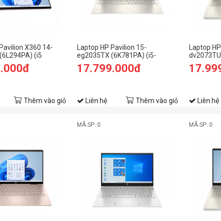
Pavilion X360 14-
Laptop HP Pavilion 15-
Laptop HP 
(6L294PA) (i5
eg2035TX (6K781PA) (i5-
dv2073TU
B RAM/512GB
1235U/8GB RAM/512GB
1235U/16
9.000đ
17.799.000đ
17.99
HD Cảm
SSD/15.6 FHD/MX550
SSD/14 F
in11/Vàng)
2Gb/Win11/Vàng)
Thêm vào giỏ
Liên hệ
Thêm vào giỏ
Liên hệ
MÃ SP: 0
MÃ SP: 0