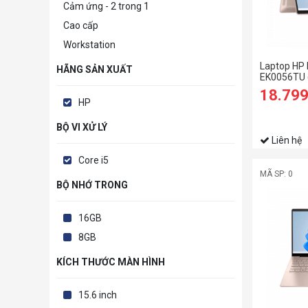
Cảm ứng - 2 trong 1
Cao cấp
Workstation
Laptop HP 
HÃNG SẢN XUẤT
EK0056TU 
1235U/8G
18.79
SSD/14 F
HP
ứng/Bút/W
BỘ VI XỬ LÝ
Liên hệ
Core i5
MÃ SP: 0
BỘ NHỚ TRONG
16GB
8GB
KÍCH THƯỚC MÀN HÌNH
15.6 inch