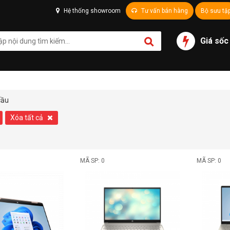
Hệ thống showroom
Tư vấn bán hàng
Bộ sưu tậ
Giá sốc
cầu
Xóa tất cả
MÃ SP: 0
MÃ SP: 0