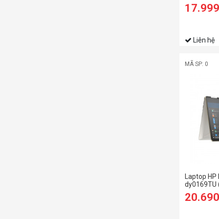
1240P/16
17.99
SSD/15.6 
Liên hệ
MÃ SP: 0
Laptop HP 
dy0169TU 
1135G7/8
20.69
SSD/14 F
ứng/Win10