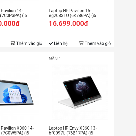
Pavilion 14-
Laptop HP Pavilion 15-
(7C0P3PA) (i5
eg2083TU (6K786PA) (i5
B RAM/512GB
1240P/8GB RAM/512GB
0.000đ
16.699.000đ
HD/Win11/Vàng)
SSD/15.6 FHD/Win11/Bạc)
Thêm vào giỏ
Liên hệ
Thêm vào giỏ
MÃ SP:
 Pavilion X360 14-
Laptop HP Envy X360 13-
 (7C0W5PA) (i5
bf0097U (76B17PA) (i5