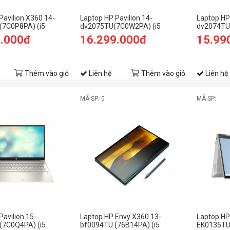
Pavilion X360 14-
Laptop HP Pavilion 14-
Laptop HP 
(7C0P8PA) (i5
dv2075TU(7C0W2PA) (i5
dv2074TU
B RAM/512GB
1235U/8GB RAM/512GB
1235U/8G
9.000đ
16.299.000đ
15.99
HD Cảm
SSD/14 FHD/Win11/Bạc)
SSD/14 F
in11/Vàng)
Thêm vào giỏ
Liên hệ
Thêm vào giỏ
Liên hệ
MÃ SP: 0
MÃ SP:
Pavilion 15-
Laptop HP Envy X360 13-
Laptop HP
(7C0Q4PA) (i5
bf0094TU (76B14PA) (i5
EK0135TU