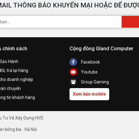
AIL THÔNG BÁO KHUYẾN MẠI HOẶC ĐỂ ĐƯỢC
& chính sách
Cộng đồng Gland Computer
 Bảo Hành
Facebook
ổi, trả lại hàng
Youtube
cho doanh nghiệp
Group Gaming
vận chuyển
Xem bản mobile
ng tin khách hàng
ầu Tư Và Xây Dựng HVD
ận Đống Đa - Hà Nội