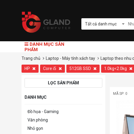
Tất cả danh mục
DANH MỤC SẢN
PHẨM
Trang chủ
Laptop - Máy tính xách tay
Laptop theo nhu 
HP
Core i5
512GB SSD
1.0kg<2.0kg
LỌC SẢN PHẨM
MÃ SP: 0
DANH MỤC
Đồ họa - Gaming
Văn phòng
Nhỏ gọn