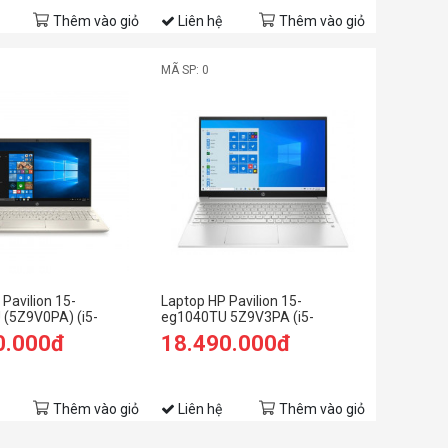
Thêm vào giỏ
Liên hệ
Thêm vào giỏ
MÃ SP: 0
Pavilion 15-
Laptop HP Pavilion 15-
(5Z9V0PA) (i5-
eg1040TU 5Z9V3PA (i5-
GB RAM/512GB
1155G7/ 8GB/ 512GB SSD/
0.000đ
18.490.000đ
 FHD/Win11/Vàng)
15.6FHD/ VGA ON/ Win11/ Bạc)
Thêm vào giỏ
Liên hệ
Thêm vào giỏ