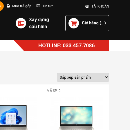
p
Mua trả góp
Tin tức
TÀI KHOẢN
Xây dựng
Giỏ hàng (
...
)
cấu hình
HOTLINE: 033.457.7086
MÃ SP: 0