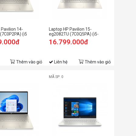
Pavilion 14-
Laptop HP Pavilion 15-
(7C0P2PA) (i5
eg2082TU (7C0Q5PA) (i5-
GB RAM/512GB
1240P/8GB RAM/512GB
9.000đ
16.799.000đ
HD/Win11/Vàng)
SSD/15.6 FHD/Win11/Vàng)
Thêm vào giỏ
Liên hệ
Thêm vào giỏ
MÃ SP: 0