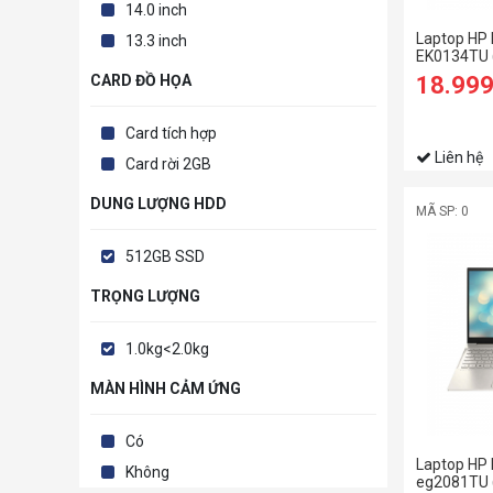
14.0 inch
Laptop HP 
13.3 inch
EK0134TU 
1235U/8G
18.99
CARD ĐỒ HỌA
SSD/14 F
ứng/Bút/W
Card tích hợp
Liên hệ
Card rời 2GB
DUNG LƯỢNG HDD
MÃ SP: 0
512GB SSD
TRỌNG LƯỢNG
1.0kg<2.0kg
MÀN HÌNH CẢM ỨNG
Có
Laptop HP 
Không
eg2081TU 