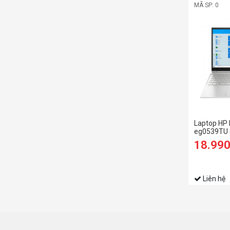
MÃ SP: 0
Laptop HP 
eg0539TU 
1135G7/8
18.99
SSD/15.6 
Liên hệ