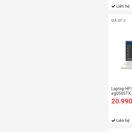
Liên hệ
MÃ SP: 0
Laptop HP 
eg0505TX 
1135G7/8
20.99
SSD/15.6 
2GB/Win11
Liên hệ