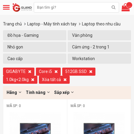
...
Trang chủ
Laptop - Máy tính xách tay
Laptop theo nhu cầu
Đồ họa - Gaming
Văn phòng
Nhỏ gọn
Cảm ứng - 2 trong 1
Cao cấp
Workstation
GIGABYTE
Core i5
512GB SSD
1.0kg<2.0kg
Xóa tất cả
Hãng
Tính năng
Sắp xếp
MÃ SP: 0
MÃ SP: 0