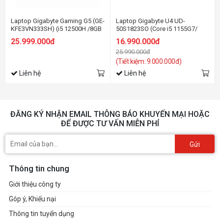
Laptop Gigabyte Gaming G5 (GE-
Laptop Gigabyte U4 UD-
KFE3VN333SH) (i5 12500H /8GB
50S1823SO (Core i5 1155G7/
Ram/512GB SSD/RTX4060
16Gb/ 512Gb SSD/ 14.0"
25.999.000đ
16.990.000đ
8G/15.6 inch FHD 144Hz/Win 11/
FHD/VGA on/ Win11/Silver/vỏ
25.990.000đ
Đen)
nhôm/Balo)
(Tiết kiệm: 9.000.000đ)
Liên hệ
Liên hệ
ĐĂNG KÝ NHẬN EMAIL THÔNG BÁO KHUYẾN MẠI HOẶC
ĐỂ ĐƯỢC TƯ VẤN MIỄN PHÍ
Gửi
Thông tin chung
Giới thiệu công ty
Góp ý, Khiếu nại
Thông tin tuyển dụng