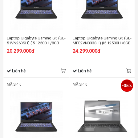
Laptop Gigabyte Gaming G5 (GE-
Laptop Gigabyte Gaming G5 (GE-
51VN263SH) (i5 12500H /8GB
MFE2VN333SH) (i5 12500H /8GB
Ram/512GB SSD/RTX3050
Ram/512GB SSD/RTX4050
20.299.000đ
24.299.000đ
4G/15.6 inch FHD 144Hz/Win 11/
6G/15.6 inch FHD 144Hz/Win 11/
Đen)
Đen)
Liên hệ
Liên hệ
MÃ SP: 0
MÃ SP: 0
-35%