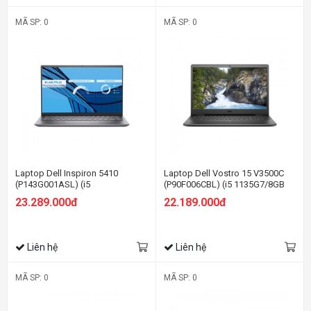
MÃ SP: 0
MÃ SP: 0
Laptop Dell Inspiron 5410
Laptop Dell Vostro 15 V3500C
(P143G001ASL) (i5
(P90F006CBL) (i5 1135G7/8GB
11320H/8GBRAM/512GB
RAM/512Gb SSD/15.6 inch
23.289.000đ
22.189.000đ
SSD/14.0 inch FHD
FHD/MX330 2GB/Win10+Office/
/Win10/Office HS19/Bạc) (2021)
Đen)
Liên hệ
Liên hệ
MÃ SP: 0
MÃ SP: 0