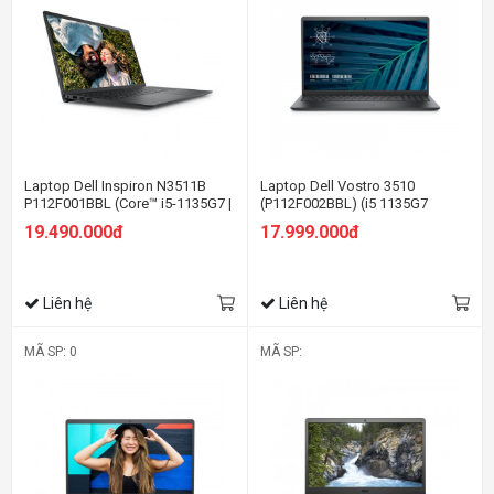
Laptop Dell Inspiron N3511B
Laptop Dell Vostro 3510
P112F001BBL (Core™ i5-1135G7 |
(P112F002BBL) (i5 1135G7
4GB | 512GB | Intel UHD | 15.6-
8GBRAM/512GB SSD/MX350
19.490.000đ
17.999.000đ
inch FHD | Win 10 | Office | Đen)
2G/15.6 inch FHD/Win11/Office
HS21/Đen)
Liên hệ
Liên hệ
MÃ SP: 0
MÃ SP: