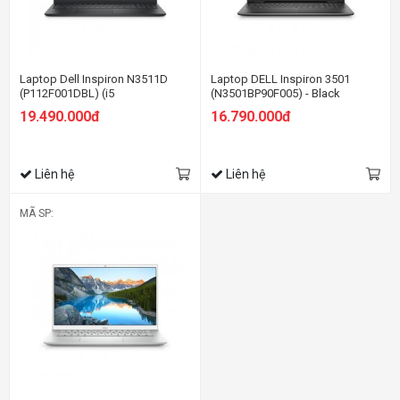
Laptop Dell Inspiron N3511D
Laptop DELL Inspiron 3501
(P112F001DBL) (i5
(N3501BP90F005) - Black
1135G7/4GBRAM/512GB
19.490.000đ
16.790.000đ
SSD/15.6 inch
FHD/Win11/OfficeHS21/Đen)
Liên hệ
Liên hệ
MÃ SP: