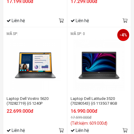
17.199.000đ
17.299.000đ
SSD/15.6 inch
FHD/Win11/Office HS21/Xám)
FHD/Win11/OfficeHS21/Đen)
Liên hệ
Liên hệ
MÃ SP:
MÃ SP: 0
-4%
Laptop Dell Vostro 5620
Laptop Dell Latitude 3520
(70282719) (i5 1240P
(70280543) (i5 1135G7 8GB
16GB/512GB
RAM/256GB SSD/15.6 inch
22.699.000đ
16.990.000đ
SSD/16.0FHD+/Win11/OfficeHS21/Xám)
FHD/Win11/Đen)
17.599.000đ
(Tiết kiệm: 609.000đ)
Liên hệ
Liên hệ