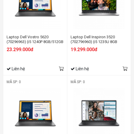
Laptop Dell Vostro 5620
Laptop Dell Inspiron 3520
(70296963) (i5 1240P 8GB/512GB
(702796960) (i5 1235U 8GB
SSD/MX570
RAM/512GB SSD/MX550
23.299.000đ
19.299.000đ
2GB/16.0FHD+/Win11/OfficeHS21/Xám)
2G/15.6 inch
FHD/Win11/OfficeHS21/Bạc)
Liên hệ
Liên hệ
MÃ SP: 0
MÃ SP: 0