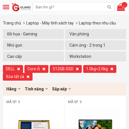
...
Trang chủ
Laptop - Máy tính xách tay
Laptop theo nhu cầu
Đồ họa - Gaming
Văn phòng
Nhỏ gọn
Cảm ứng - 2 trong 1
Cao cấp
Workstation
DELL
Core i5
512GB SSD
1.0kg<2.0kg
Xóa tất cả
Hãng
Tính năng
Sắp xếp
MÃ SP: 0
MÃ SP: 0