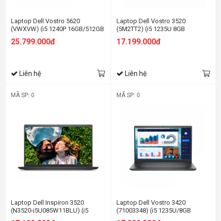
Laptop Dell Vostro 5620
Laptop Dell Vostro 3520
(VWXVW) (i5 1240P 16GB/512GB
(5M2TT2) (i5 1235U 8GB
SSD/MX570
RAM/512GB SSD/15.6 inch
25.799.000đ
17.199.000đ
2GB/16.0FHD+/Win11/Office
FHD/Win11/OfficeHS21/Xám)
HS21/Bạc)
Liên hệ
Liên hệ
MÃ SP: 0
MÃ SP: 0
Laptop Dell Inspiron 3520
Laptop Dell Vostro 3420
(N3520-i5U085W11BLU) (i5
(71003348) (i5 1235U/8GB
1235U 8GB RAM/512GB
RAM/512GB SSD/14.0 inch