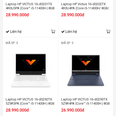
Laptop HP VICTUS 16-d0201TX
Laptop HP Victus 16-d0202TX
4R0U3PA (Core™ i5-11400H | 8GB
4R0U4PA (Core i5-11400H/ 8GB/
| 512GB + 32GB | RTX 3050 Ti 4GB
512GB + 32GB/ RTX 3050Ti/ 16.1
28.990.000đ
28.990.000đ
| 16.1 inch FHD | Win 11 | Đen)
FHD, 144Hz/ Win11)
Liên hệ
Liên hệ
MÃ SP: 0
MÃ SP: 0
Laptop HP VICTUS 16-d0292TX
Laptop HP VICTUS 16-d0293TX
5Z9R3PA (Core™ i5-11400H | 8GB
5Z9R4PA (Core™ i5-11400H | 8GB
| 512GB | RTX 3050 Ti 4GB | 16.1
| 512GB | RTX 3050 4GB | 16.1
28.990.000đ
26.990.000đ
inch FHD | Win 11 | Bạc)
inch FHD | Win 11 | Xanh)