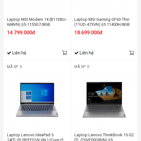
Laptop MSI Modern 14 (B11SBU-
Laptop MSI Gaming GF63 Thin
668VN) (i5-1155G7/8GB
(11UD-473VN) (i5 11400H/8GB
RAM/512GBSSD/MX450 2GB/14
RAM/512GBSSD/RTX3050Ti
14.799.000đ
18.699.000đ
inch FHD/Win 10/Xám) (2021)
4G/15.6 inch FHD/Win11)
Liên hệ
Liên hệ
MÃ SP: 0
MÃ SP: 0
Laptop Lenovo IdeaPad 5
Laptop Lenovo ThinkBook 15 G2
14ITL05 (82FE016LVN ) (Core i5
ITL (20VE00G8VN) (i5