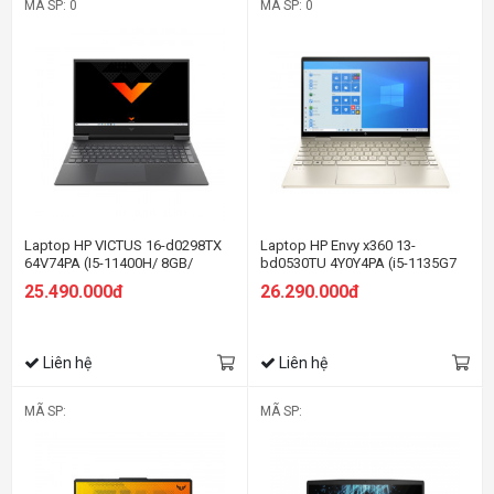
MÃ SP: 0
MÃ SP: 0
Laptop HP VICTUS 16-d0298TX
Laptop HP Envy x360 13-
64V74PA (I5-11400H/ 8GB/
bd0530TU 4Y0Y4PA (i5-1135G7
512GB SSD/ 16.1FHD, 144Hz/
EVO, Iris Xe Graphics , Ram 8GB
25.490.000đ
26.290.000đ
GTX1650 4GB/ Win 11/ Black)
DDR4, SSD 512GB, 13.3 Inch IPS
FHD TouchScreen, Bút cảm ứng)
Liên hệ
Liên hệ
MÃ SP:
MÃ SP: