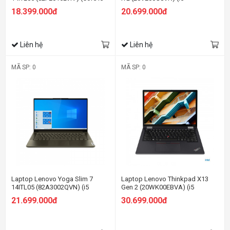
1135G7/8GB RAM/512GB
1135G7/8GB RAM/512GB
18.399.000đ
20.699.000đ
SSD/14 FHD/Win11/Xám)
SSD/15.6 FHD/MX450
2GB/DOS/Xám)
Liên hệ
Liên hệ
MÃ SP: 0
MÃ SP: 0
Laptop Lenovo Yoga Slim 7
Laptop Lenovo Thinkpad X13
14ITL05 (82A3002QVN) (i5
Gen 2 (20WK00EBVA) (i5
1135G7/8GB RAM/512GB
1135G7/8GB RAM/512GB
21.699.000đ
30.699.000đ
SSD/14 FHD/Win/Xanh rêu)
SSD/13.3 WQXGA/Dos/Đen)