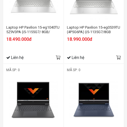
Laptop HP Pavilion 15-eg1040TU
Laptop HP Pavilion 15-eg0539TU
5Z9V3PA (i5-1155G7/ 8GB/
(4P5G6PA) (i5-1135G7/8GB
512GB SSD/ 15.6FHD/ VGA ON/
RAM/512GB SSD/15.6
18.490.000đ
18.990.000đ
Win11/ Bạc)
FHD/Win11/Bạc)
Liên hệ
Liên hệ
MÃ SP: 0
MÃ SP: 0