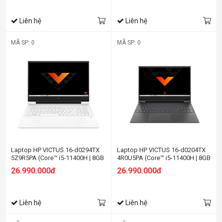
Liên hệ
Liên hệ
MÃ SP: 0
MÃ SP: 0
Laptop HP VICTUS 16-d0294TX
Laptop HP VICTUS 16-d0204TX
5Z9R5PA (Core™ i5-11400H | 8GB
4R0U5PA (Core™ i5-11400H | 8GB
| 512GB | RTX 3050 4GB | 16.1
| 512GB + 32GB | RTX™ 3050 4GB |
26.990.000đ
26.990.000đ
inch FHD | Win 11 | Bạc)
16.1 inch FHD | Win 11 | Đen)
Liên hệ
Liên hệ