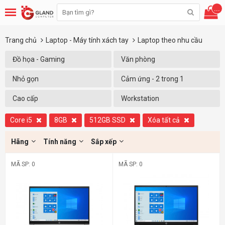
...
Trang chủ
Laptop - Máy tính xách tay
Laptop theo nhu cầu
Đồ họa - Gaming
Văn phòng
Nhỏ gọn
Cảm ứng - 2 trong 1
Cao cấp
Workstation
Core i5
8GB
512GB SSD
Xóa tất cả
Hãng
Tính năng
Sắp xếp
MÃ SP: 0
MÃ SP: 0