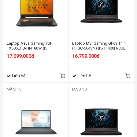
Laptop Asus Gaming TUF
Laptop MSI Gaming GF63 Thin
FX506LHB-HN188W (i5
(11SC-664VN) (i5-11400H/8GB
10300H/8GB RAM/512GB
RAM/512GB SSD/GTX1650
17.099.000đ
16.799.000đ
SSD/15.6 FHD 144Hz /GTX 1650
4GB/15.6 inch FHD
4GB/Win11/Đen)
144Hz/Win11/Đen)
Liên hệ
Liên hệ
MÃ SP: 0
MÃ SP: 0