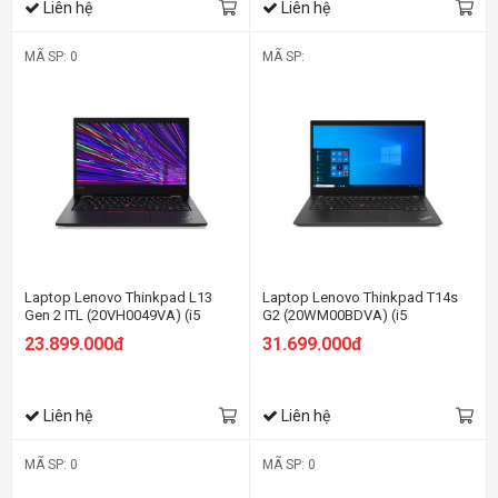
Liên hệ
Liên hệ
MÃ SP: 0
MÃ SP:
Laptop Lenovo Thinkpad L13
Laptop Lenovo Thinkpad T14s
Gen 2 ITL (20VH0049VA) (i5
G2 (20WM00BDVA) (i5
1135G7/8GB RAM/512GB
1135G7/8GB RAM/512GB
23.899.000đ
31.699.000đ
SSD/13.3 FHD/Dos/Đen)
SSD/14 FHD/Dos/Đen)
Liên hệ
Liên hệ
MÃ SP: 0
MÃ SP: 0