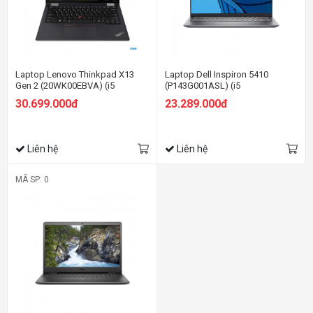
Laptop Lenovo Thinkpad X13
Laptop Dell Inspiron 5410
Gen 2 (20WK00EBVA) (i5
(P143G001ASL) (i5
1135G7/8GB RAM/512GB
11320H/8GBRAM/512GB
30.699.000đ
23.289.000đ
SSD/13.3 WQXGA/Dos/Đen)
SSD/14.0 inch FHD
/Win10/Office HS19/Bạc) (2021)
Liên hệ
Liên hệ
MÃ SP: 0