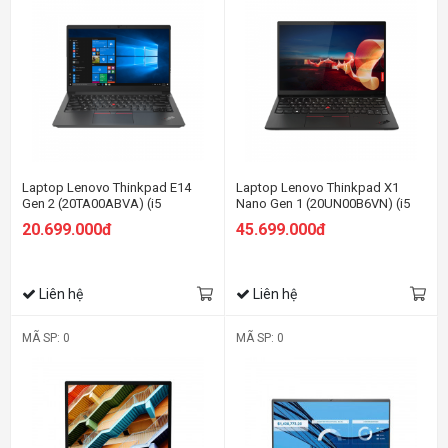
Laptop Lenovo Thinkpad E14
Laptop Lenovo Thinkpad X1
Gen 2 (20TA00ABVA) (i5
Nano Gen 1 (20UN00B6VN) (i5
1135G7/8GB RAM/512GB
1130G7/8GB RAM/512GB
20.699.000đ
45.699.000đ
SSD/14 FHD/Non OS/Đen)
SSD/13 2K/Win11 Pro/Đen)
Liên hệ
Liên hệ
MÃ SP: 0
MÃ SP: 0