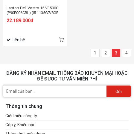
Laptop Dell Vostro 15 V3500C
(P90F006CBL) (i5 1135G7/8GB
RAM/512Gb SSD/15.6 inch
22.189.000đ
FHD/MX330 2GB/Win10+Office/
Đen)
Liên hệ
1
2
3
4
ĐĂNG KÝ NHẬN EMAIL THÔNG BÁO KHUYẾN MẠI HOẶC
ĐỂ ĐƯỢC TƯ VẤN MIỄN PHÍ
Gửi
Thông tin chung
Giới thiệu công ty
Góp ý, Khiếu nại
Thông tin tuyển dụng