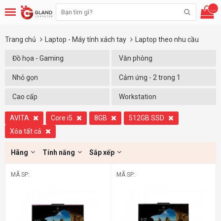
...
Trang chủ
Laptop - Máy tính xách tay
Laptop theo nhu cầu
Đồ họa - Gaming
Văn phòng
Nhỏ gọn
Cảm ứng - 2 trong 1
Cao cấp
Workstation
AVITA
Core i5
8GB
512GB SSD
Xóa tất cả
Hãng
Tính năng
Sắp xếp
MÃ SP:
MÃ SP: