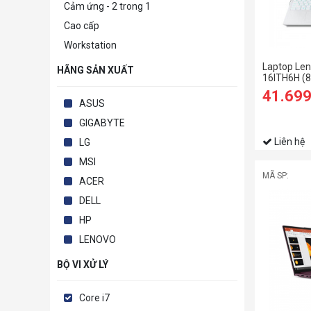
Cảm ứng - 2 trong 1
Cao cấp
Workstation
Laptop Len
HÃNG SẢN XUẤT
16ITH6H (
11800H/1
41.69
SSD/16 W
ASUS
165hz/RT
6GB/Win/T
GIGABYTE
Liên hệ
LG
MSI
MÃ SP:
ACER
DELL
HP
LENOVO
BỘ VI XỬ LÝ
Core i7