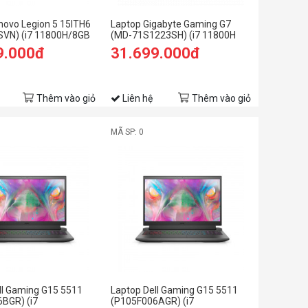
novo Legion 5 15ITH6
Laptop Gigabyte Gaming G7
VN) (i7 11800H/8GB
(MD-71S1223SH) (i7 11800H
B SSD/15.6 FHD
/16GB Ram/512GB
9.000đ
31.699.000đ
X 3050Ti
SSD/RTX3050Ti 4G/17.3 inch
/Xanh)
FHD 144Hz/Win 10/Đen) (2021)
Thêm vào giỏ
Liên hệ
Thêm vào giỏ
MÃ SP: 0
ll Gaming G15 5511
Laptop Dell Gaming G15 5511
BGR) (i7
(P105F006AGR) (i7