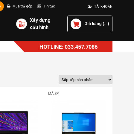
p
Mua trả góp
Tin tức
TÀI KHOẢN
Xây dựng
Giỏ hàng (
...
)
cấu hình
HOTLINE: 033.457.7086
MÃ SP: