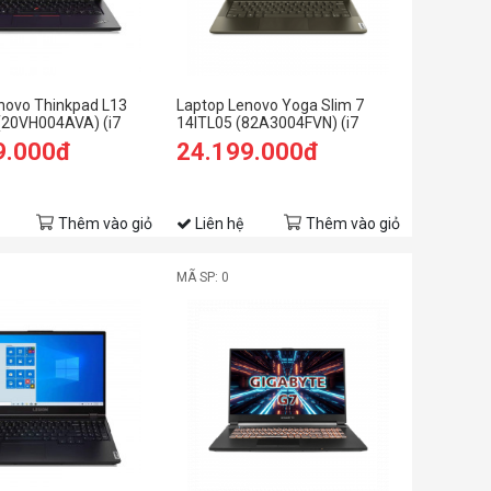
novo Thinkpad L13
Laptop Lenovo Yoga Slim 7
 (20VH004AVA) (i7
14ITL05 (82A3004FVN) (i7
GB RAM/512GB
1165G7/8GB RAM/512GB
9.000đ
24.199.000đ
 FHD/Dos/Đen)
SSD/14 FHD/Win/Xanh rêu)
Thêm vào giỏ
Liên hệ
Thêm vào giỏ
MÃ SP: 0