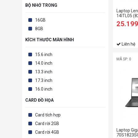
BỘ NHỚ TRONG
Laptop Len
14ITL05 (
16GB
1165G7/8
25.19
SSD/14 FH
8GB
KÍCH THƯỚC MÀN HÌNH
Liên hệ
15.6 inch
MÃ SP: 0
14.0 inch
13.3 inch
17.3 inch
16.0 inch
CARD ĐỒ HỌA
Card tích hợp
Card rời 2GB
Laptop Gig
Card rời 4GB
70S1823SO