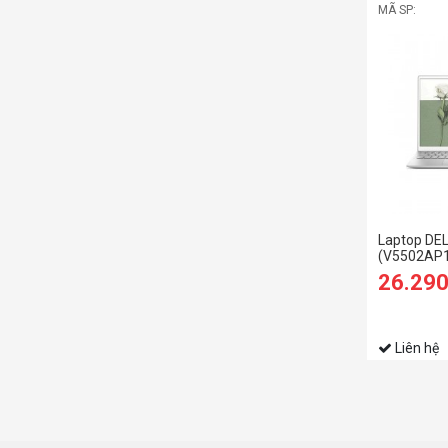
MÃ SP:
Laptop DEL
(V5502AP1
26.29
Liên hệ