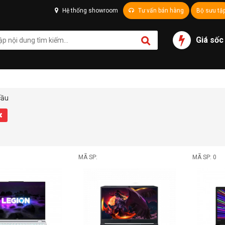
Hệ thống showroom
Tư vấn bán hàng
Bộ sưu tậ
Giá sốc
cầu
MÃ SP:
MÃ SP: 0