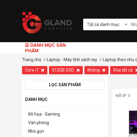
Tất cả danh mục
DANH MỤC SẢN
PHẨM
Trang chủ
Laptop - Máy tính xách tay
Laptop theo nhu 
Core i7
512GB SSD
Không
Xóa tất cả
LỌC SẢN PHẨM
MÃ SP: 0
DANH MỤC
Đồ họa - Gaming
Văn phòng
Nhỏ gọn