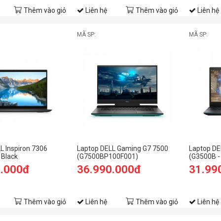
Thêm vào giỏ
Liên hệ
Thêm vào giỏ
Liên hệ
MÃ SP:
MÃ SP:
L Inspiron 7306
Laptop DELL Gaming G7 7500
Laptop DE
 Black
(G7500BP100F001)
(G3500B -
0.000đ
36.990.000đ
31.99
Thêm vào giỏ
Liên hệ
Thêm vào giỏ
Liên hệ