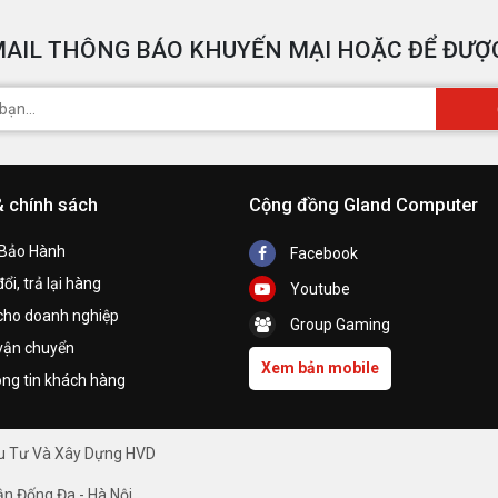
AIL THÔNG BÁO KHUYẾN MẠI HOẶC ĐỂ ĐƯỢC
& chính sách
Cộng đồng Gland Computer
 Bảo Hành
Facebook
ổi, trả lại hàng
Youtube
cho doanh nghiệp
Group Gaming
vận chuyển
Xem bản mobile
ng tin khách hàng
ầu Tư Và Xây Dựng HVD
ận Đống Đa - Hà Nội