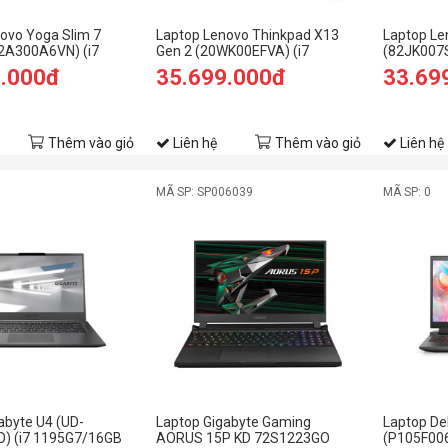
ovo Yoga Slim 7
Laptop Lenovo Thinkpad X13
Laptop Le
82A300A6VN) (i7
Gen 2 (20WK00EFVA) (i7
(82JK007S
GB RAM/512GB
1165G7/8GB RAM/512GB
RAM/512G
9.000đ
35.699.000đ
33.69
D/Win/Tím)
SSD/13.3 WQXGA/Dos/Đen)
165hz/RT
4G/Win11
Thêm vào giỏ
Liên hệ
Thêm vào giỏ
Liên hệ
MÃ SP: SP006039
MÃ SP: 0
abyte U4 (UD-
Laptop Gigabyte Gaming
Laptop De
) (i7 1195G7/16GB
AORUS 15P KD 72S1223GO
(P105F006