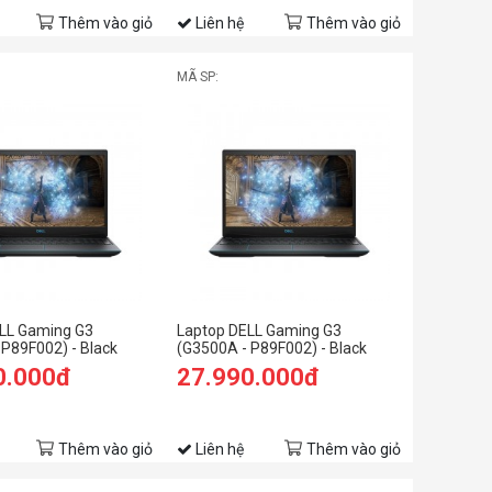
Thêm vào giỏ
Liên hệ
Thêm vào giỏ
MÃ SP:
LL Gaming G3
Laptop DELL Gaming G3
 P89F002) - Black
(G3500A - P89F002) - Black
0.000đ
27.990.000đ
Thêm vào giỏ
Liên hệ
Thêm vào giỏ