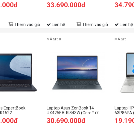
 SSD/14.0 inch
(Core i7 11800H/ 16Gb/ 512Gb
11800H/1
0.000đ
33.690.000đ
34.79
/Vỏ
SSD/ 15.6" FHD - 240Hz/RTX
SSD/RTX30
0.99kg)
3060 6Gb/ Win11/Black/Balo)
FHD 120H
Thêm vào giỏ
Liên hệ
Thêm vào giỏ
Liên hệ
MÃ SP: 0
MÃ SP:
us ExpertBook
Laptop Asus ZenBook 14
Laptop H
EK1622
UX425EA-KI843W (Core™ i7-
63P86PA (
1165G7 | 16GB | 512GB | Intel®
8GB | 512GB
0.000đ
30.690.000đ
19.19
Iris® Xe | 14.0 inch FHD | Win 11 |
15.6 inch H
Xám)