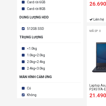
RAM/512GB
Card rời 6GB
26.69
FHD/Win11
Card rời 8GB
nhôm/Bạc/
DUNG LƯỢNG HDD
Liên hệ
512GB SSD
MÃ SP: 0
TRỌNG LƯỢNG
<1.0kg
1.0kg<2.0kg
2.0kg<2.4kg
2.4kg<3.0kg
MÀN HÌNH CẢM ỨNG
Laptop As
Có
P2451FA-
21.49
Không