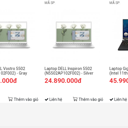
MÃ SP:
MÃ SP:
L Vostro 5502
Laptop DELL Inspiron 5502
Laptop Gi
02F002) - Gray
(N5502AP102F002) - Silver
(Intel 11t
0.000đ
24.890.000đ
45.99
Thêm vào giỏ
Liên hệ
Thêm vào giỏ
Liên hệ