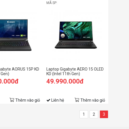
MÃ SP:
gabyte AORUS 15P KD
Laptop Gigabyte AERO 15 OLED
h Gen)
KD (Intel 11th Gen)
0.000đ
49.990.000đ
Thêm vào giỏ
Liên hệ
Thêm vào giỏ
1
2
3