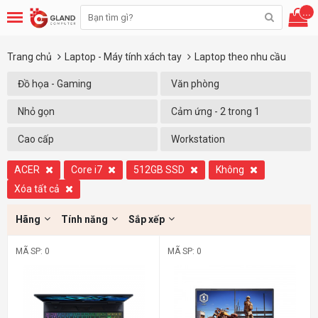
...
Trang chủ
Laptop - Máy tính xách tay
Laptop theo nhu cầu
Đồ họa - Gaming
Văn phòng
Nhỏ gọn
Cảm ứng - 2 trong 1
Cao cấp
Workstation
ACER
Core i7
512GB SSD
Không
Xóa tất cả
Hãng
Tính năng
Sắp xếp
MÃ SP: 0
MÃ SP: 0