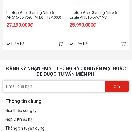
Laptop Acer Gaming Nitro 5
Laptop Acer Gaming Nitro 5
AN515-58-769J (NH.QFHSV.003)
Eagle AN515-57-71VV
(i7 12700H/8GB Ram/512GB
NH.QENSV.005 (Core™ i7-11800H
27.299.000đ
25.990.000đ
SSD/RTX3050 4G/15.6 inch FHD
| 8GB | 512GB | RTX™ 3050 4GB |
144Hz/Win 11/Đen)
15.6 inch FHD | Win 11 | Đen)
Liên hệ
Liên hệ
ĐĂNG KÝ NHẬN EMAIL THÔNG BÁO KHUYẾN MẠI HOẶC
ĐỂ ĐƯỢC TƯ VẤN MIỄN PHÍ
Gửi
Thông tin chung
Giới thiệu công ty
Góp ý, Khiếu nại
Thông tin tuyển dụng