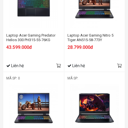
Laptop Acer Gaming Predator
Laptop Acer Gaming Nitro 5
Helios 300 PH315-55-76KG
Tiger AN515-58-773Y
(NH.QGPSV.001) (i7
(NH.QFKSV.001) (i7 12700H/8GB
43.599.000đ
28.799.000đ
12700H/16GB RAM/512GB
Ram/512GB SSD/RTX3050Ti
SSD/RTX3060 6G/15.6 inch QHD
4G/15.6 inch FHD 144Hz/Win 11/
165Hz/Win 11/Đen) (2022)
Đen) (2022)
Liên hệ
Liên hệ
MÃ SP: 0
MÃ SP: