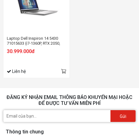
Laptop Dell Inspiron 14 5430
71015633 (i7-1360P, RTX 2050,
Ram 16GB LPDDR5, SSD 1TB, 14
30.999.000đ
Inch 2.5K WVA, Win11/Office HS
21)
Liên hệ
ĐĂNG KÝ NHẬN EMAIL THÔNG BÁO KHUYẾN MẠI HOẶC
ĐỂ ĐƯỢC TƯ VẤN MIỄN PHÍ
Gửi
Thông tin chung