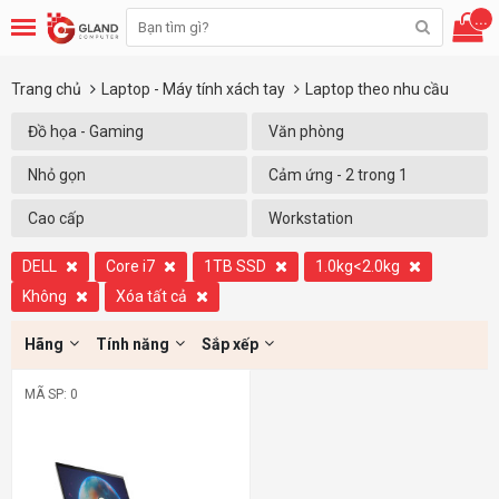
...
Trang chủ
Laptop - Máy tính xách tay
Laptop theo nhu cầu
Đồ họa - Gaming
Văn phòng
Nhỏ gọn
Cảm ứng - 2 trong 1
Cao cấp
Workstation
DELL
Core i7
1TB SSD
1.0kg<2.0kg
Không
Xóa tất cả
Hãng
Tính năng
Sắp xếp
MÃ SP: 0