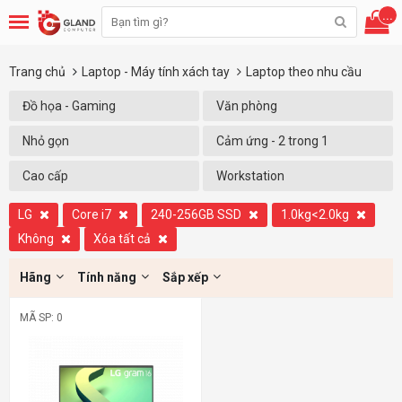
...
Trang chủ
Laptop - Máy tính xách tay
Laptop theo nhu cầu
Đồ họa - Gaming
Văn phòng
Nhỏ gọn
Cảm ứng - 2 trong 1
Cao cấp
Workstation
LG
Core i7
240-256GB SSD
1.0kg<2.0kg
Không
Xóa tất cả
Hãng
Tính năng
Sắp xếp
MÃ SP: 0