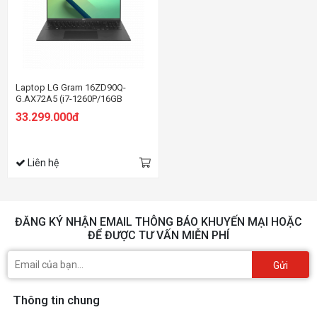
Laptop LG Gram 16ZD90Q-
G.AX72A5 (i7-1260P/16GB
RAM/256GB SSD/16.0 inch
33.299.000đ
WQXGA/Dos/Đen) (2022)
Liên hệ
ĐĂNG KÝ NHẬN EMAIL THÔNG BÁO KHUYẾN MẠI HOẶC
ĐỂ ĐƯỢC TƯ VẤN MIỄN PHÍ
Gửi
Thông tin chung