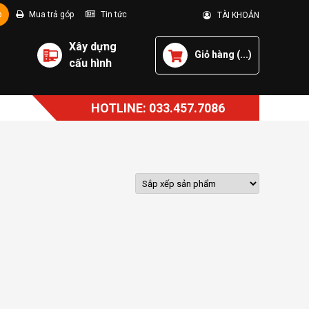
p
Mua trả góp
Tin tức
TÀI KHOẢN
Xây dựng
Giỏ hàng (
...
)
cấu hình
HOTLINE: 033.457.7086