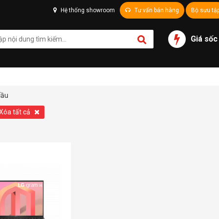
Hệ thống showroom
Tư vấn bán hàng
Bộ sưu tậ
Giá sốc
cầu
Xóa tất cả