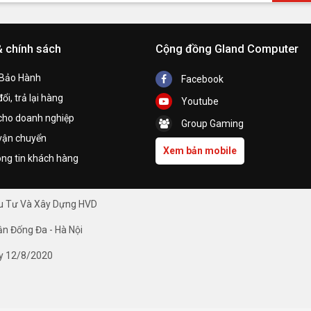
& chính sách
Cộng đồng Gland Computer
 Bảo Hành
Facebook
ổi, trả lại hàng
Youtube
cho doanh nghiệp
Group Gaming
vận chuyển
Xem bản mobile
ng tin khách hàng
ầu Tư Và Xây Dựng HVD
ận Đống Đa - Hà Nội
y 12/8/2020