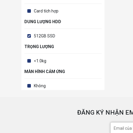
Card tích hợp
DUNG LƯỢNG HDD
512GB SSD
TRỌNG LƯỢNG
<1.0kg
MÀN HÌNH CẢM ỨNG
Không
ĐĂNG KÝ NHẬN EM