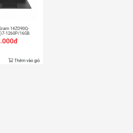
 Gram 14ZD90Q-
(i7-1260P/16GB
 SSD/14.0 inch
9.000đ
11/Đen) (2022)
Thêm vào giỏ