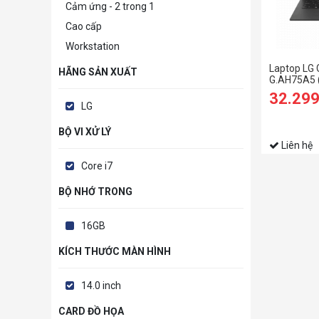
Cảm ứng - 2 trong 1
Cao cấp
Workstation
Laptop LG
HÃNG SẢN XUẤT
G.AH75A5 
RAM/512GB
32.29
WUXGA/Win
LG
BỘ VI XỬ LÝ
Liên hệ
Core i7
BỘ NHỚ TRONG
16GB
KÍCH THƯỚC MÀN HÌNH
14.0 inch
CARD ĐỒ HỌA