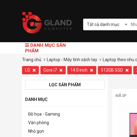
Tất cả danh mục
DANH MỤC SẢN
PHẨM
Trang chủ
Laptop - Máy tính xách tay
Laptop theo nhu 
LG
Core i7
14.0 inch
512GB SSD
LỌC SẢN PHẨM
MÃ SP:
DANH MỤC
Đồ họa - Gaming
Văn phòng
Nhỏ gọn