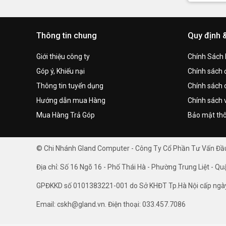
Thông tin chung
Quy định 
Giới thiệu công ty
Chính Sách
Góp ý, Khiếu nại
Chính sách đ
Thông tin tuyển dụng
Chính sách 
Hướng dẫn mua Hàng
Chính sách 
Mua Hàng Trả Góp
Bảo mật thô
© Chi Nhánh Gland Computer - Công Ty Cổ Phần Tư Vấn Đ
Địa chỉ: Số 16 Ngõ 16 - Phố Thái Hà - Phường Trung Liệt - Qu
GPĐKKD số 0101383221-001 do Sở KHĐT Tp.Hà Nội cấp ngà
Email: cskh@gland.vn. Điện thoại: 033.457.7086