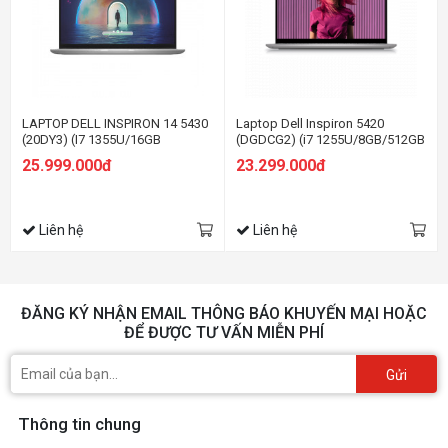
LAPTOP DELL INSPIRON 14 5430
Laptop Dell Inspiron 5420
(20DY3) (I7 1355U/16GB
(DGDCG2) (i7 1255U/8GB/512GB
RAM/512GB SSD/14.0 INCH
SSD/14.0FHD+/Win11/Office
25.999.000đ
23.299.000đ
FHD+/WIN11/OFFICE
HS21/Bạc)
HS21/BẠC/VỎ NHÔM)
Liên hệ
Liên hệ
ĐĂNG KÝ NHẬN EMAIL THÔNG BÁO KHUYẾN MẠI HOẶC
ĐỂ ĐƯỢC TƯ VẤN MIỄN PHÍ
Gửi
Thông tin chung