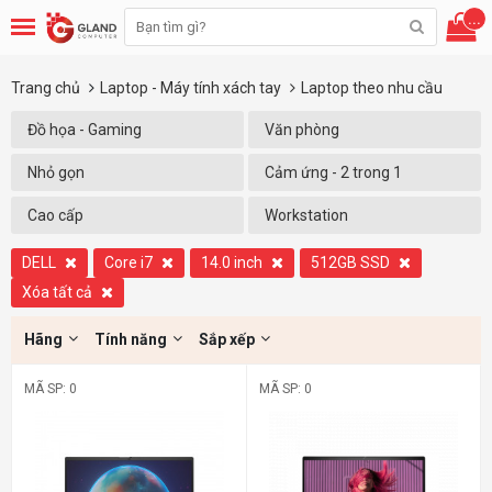
...
Trang chủ
Laptop - Máy tính xách tay
Laptop theo nhu cầu
Đồ họa - Gaming
Văn phòng
Nhỏ gọn
Cảm ứng - 2 trong 1
Cao cấp
Workstation
DELL
Core i7
14.0 inch
512GB SSD
Xóa tất cả
Hãng
Tính năng
Sắp xếp
MÃ SP: 0
MÃ SP: 0