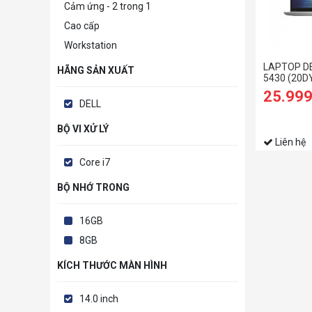
Cảm ứng - 2 trong 1
Cao cấp
Workstation
LAPTOP DE
HÃNG SẢN XUẤT
5430 (20D
RAM/512GB
25.99
FHD+/WIN1
DELL
HS21/BẠC
BỘ VI XỬ LÝ
Liên hệ
Core i7
BỘ NHỚ TRONG
16GB
8GB
KÍCH THƯỚC MÀN HÌNH
14.0 inch