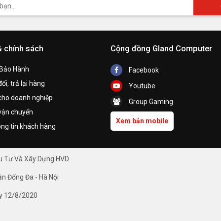
& chính sách
Cộng đồng Gland Computer
 Bảo Hành
Facebook
ổi, trả lại hàng
Youtube
cho doanh nghiệp
Group Gaming
vận chuyển
Xem bản mobile
ng tin khách hàng
ầu Tư Và Xây Dựng HVD
ận Đống Đa - Hà Nội
y 12/8/2020