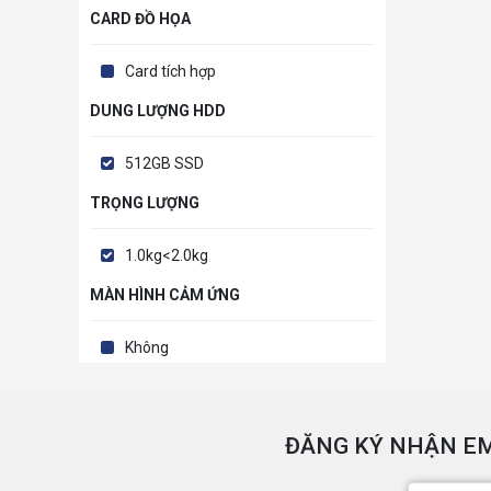
CARD ĐỒ HỌA
Card tích hợp
DUNG LƯỢNG HDD
512GB SSD
TRỌNG LƯỢNG
1.0kg<2.0kg
MÀN HÌNH CẢM ỨNG
Không
ĐĂNG KÝ NHẬN EM