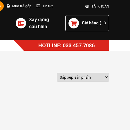
p
Mua trả góp
Tin tức
TÀI KHOẢN
Xây dựng
Giỏ hàng (
...
)
cấu hình
HOTLINE: 033.457.7086