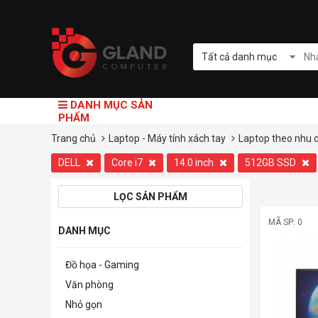
Tất cả danh mục
DANH MỤC SẢN
PHẨM
Trang chủ
Laptop - Máy tính xách tay
Laptop theo nhu 
DELL
Core i7
14.0 inch
512GB SSD
LỌC SẢN PHẨM
MÃ SP: 0
DANH MỤC
Đồ họa - Gaming
Văn phòng
Nhỏ gọn