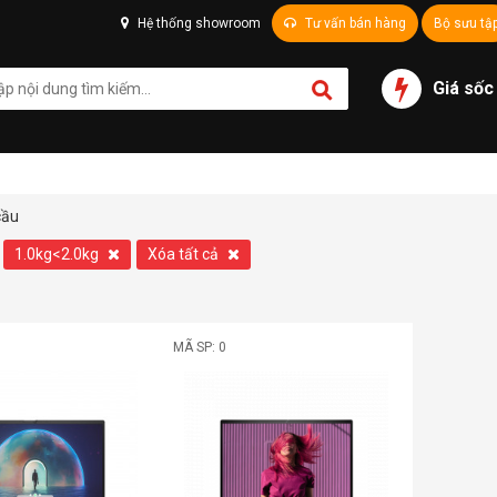
Hệ thống showroom
Tư vấn bán hàng
Bộ sưu tậ
Giá sốc
cầu
1.0kg<2.0kg
Xóa tất cả
MÃ SP: 0