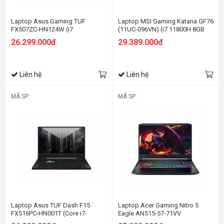
Laptop Asus Gaming TUF
Laptop MSI Gaming Katana GF76
FX507ZC-HN124W (i7
(11UC-096VN) (i7 11800H 8GB
12700H/8GB RAM/512GB
RAM/512GB SSD/RTX3050
26.299.000đ
29.389.000đ
SSD/15.6 FHD 144hz/RTX 3050
4GB/17.3 inch FHD
4GB/Win11/Xám)
144Hz/Win10/Đen) (2021)
Liên hệ
Liên hệ
MÃ SP:
MÃ SP:
Laptop Asus TUF Dash F15
Laptop Acer Gaming Nitro 5
FX516PC-HN001T (Core i7-
Eagle AN515-57-71VV
11370H | 8GB | 512GB | RTX 3050
NH.QENSV.005 (Core™ i7-11800H