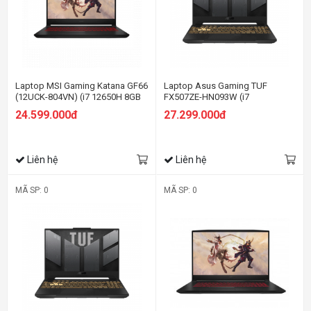
Laptop MSI Gaming Katana GF66
Laptop Asus Gaming TUF
(12UCK-804VN) (i7 12650H 8GB
FX507ZE-HN093W (i7
RAM/512GB SSD/RTX3050
12700H/8GB RAM/512GB
24.599.000đ
27.299.000đ
4G/15.6 inch FHD 144Hz/Win11/
SSD/15.6 FHD 144hz/RTX 3050Ti
Đen)
4GB/Win11/Xám)
Liên hệ
Liên hệ
MÃ SP: 0
MÃ SP: 0