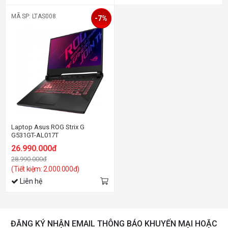
MÃ SP: LTAS008
-7%
Laptop Asus ROG Strix G
G531GT-AL017T
26.990.000đ
28.990.000đ
(Tiết kiệm: 2.000.000đ)
Liên hệ
ĐĂNG KÝ NHẬN EMAIL THÔNG BÁO KHUYẾN MẠI HOẶC