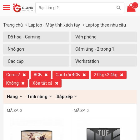
...
Trang chủ
Laptop - Máy tính xách tay
Laptop theo nhu cầu
Đồ họa - Gaming
Văn phòng
Nhỏ gọn
Cảm ứng - 2 trong 1
Cao cấp
Workstation
Core i7
8GB
Card rời 4GB
2.0kg<2.4kg
Không
Xóa tất cả
Hãng
Tính năng
Sắp xếp
MÃ SP: 0
MÃ SP: 0