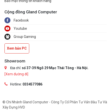
Bảo mật thông tin khách hàng
Cộng đồng Gland Computer
Facebook
Youtube
Group Gaming
Xem bản PC
Showroom
Địa chỉ:
số 37-39 Ngõ 29 Mạc Thái Tông - Hà Nội.
[Xem đường đi]
Hotline:
0334577086
© Chi Nhánh Gland Computer - Công Ty Cổ Phần Tư Vấn Đầu Tư Và
Xây Dựng HVD