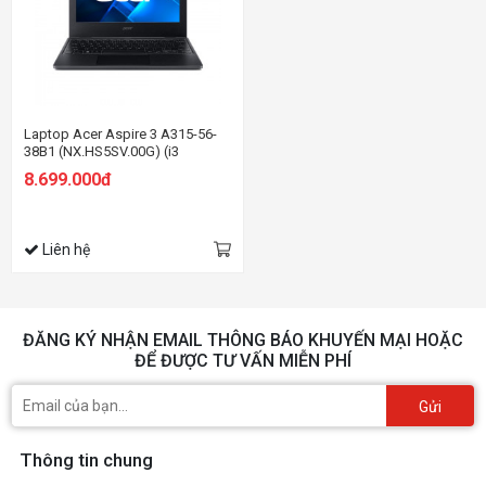
Laptop Acer Aspire 3 A315-56-
38B1 (NX.HS5SV.00G) (i3
1005G1/4GB RAM/256GB
8.699.000đ
SSD/15.6 inch FHD/Win 11/Đen)
Liên hệ
ĐĂNG KÝ NHẬN EMAIL THÔNG BÁO KHUYẾN MẠI HOẶC
ĐỂ ĐƯỢC TƯ VẤN MIỄN PHÍ
Gửi
Thông tin chung