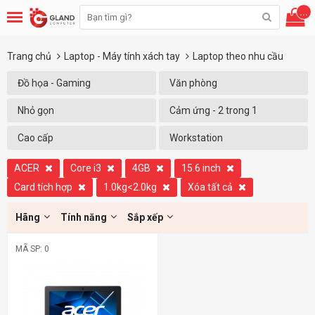
...
Trang chủ
Laptop - Máy tính xách tay
Laptop theo nhu cầu
Đồ họa - Gaming
Văn phòng
Nhỏ gọn
Cảm ứng - 2 trong 1
Cao cấp
Workstation
ACER
Core i3
4GB
15.6 inch
Card tích hợp
1.0kg<2.0kg
Xóa tất cả
Hãng
Tính năng
Sắp xếp
MÃ SP: 0